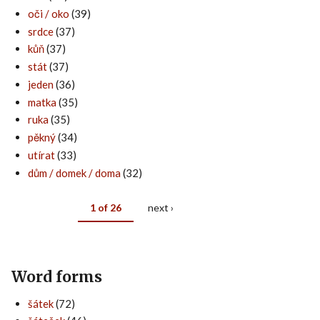
oči / oko
(39)
srdce
(37)
kůň
(37)
stát
(37)
jeden
(36)
matka
(35)
ruka
(35)
pěkný
(34)
utírat
(33)
dům / domek / doma
(32)
1 of 26
next ›
Word forms
šátek
(72)