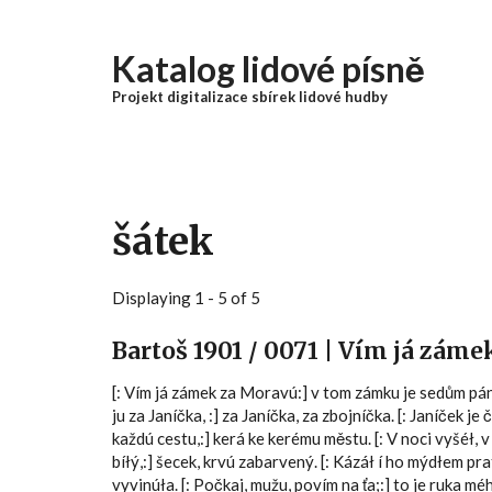
Přejít k hlavnímu obsahu
Katalog lidové písně
Projekt digitalizace sbírek lidové hudby
šátek
Displaying 1 - 5 of 5
Bartoš 1901 / 0071 | Vím já zám
[: Vím já zámek za Moravú:] v tom zámku je sedům pánů.
ju za Janíčka, :] za Janíčka, za zbojníčka. [: Janíček je
každú cestu,:] kerá ke kerému městu. [: V noci vyšéł, 
bíłý,:] šecek, krvú zabarvený. [: Kázáł í ho mýdłem prat
vyvinúła. [: Počkaj, mužu, povím na ťa;:] to je ruka m