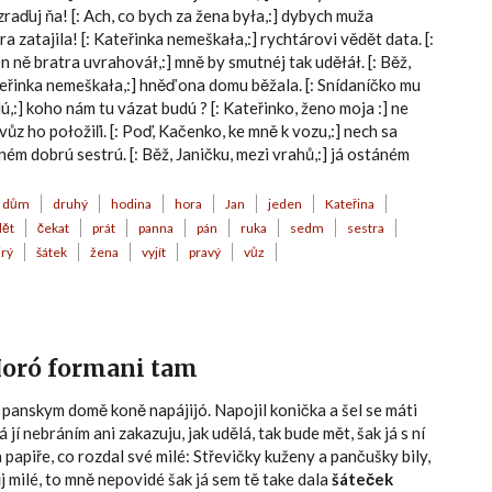
zraďuj ňa! [: Ach, co bych za žena była,:] dybych muža
ra zatajila! [: Kateřinka nemeškała,:] rychtárovi vědět data. [:
On ně bratra uvrahováł,:] mně by smutnéj tak uděłáł. [: Běž,
eřinka nemeškała,:] hněď ona domu běžala. [: Snídaníčko mu
idú,:] koho nám tu vázat budú ? [: Kateřinko, ženo moja :] ne
a vůz ho połožiľi. [: Poď, Kačenko, ke mně k vozu,:] nech sa
aném dobrú sestrú. [: Běž, Janičku, mezi vrahů,:] já ostáném
dům
druhý
hodina
hora
Jan
jeden
Kateřina
dět
čekat
prát
panna
pán
ruka
sedm
sestra
irý
šátek
žena
vyjít
pravý
vůz
 Horó formani tam
 panskym domě koně napájijó. Napojil konička a šel se máti
 jí nebráním ani zakazuju, jak udělá, tak bude mět, šak já s ní
 papiře, co rozdal své milé: Střevičky kuženy a pančušky bily,
j milé, to mně nepovidé šak já sem tě take dala
šáteček