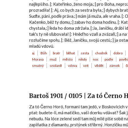
najľepšího. [: Kateřinko, ženo moja,:] pro Boha, nepro
prozradiła! [: Aj, co bych za sestra była,:] dybych brat
Suďte, páni, podľe práva,:] mám já muža, aľe vraha. [: 
Kačenko, běž ty domu,:] zabav ho doma hodinu. [: Kat
chystala,:] ľeda ho doma zdržała. [:Ja, Janíčku, drábi 
tak's ty ně sľubovała! [: Hněď ho vzaľi a zvázaľi,:] a n
rozłučíme społu. [: Běž, Janíčku, svojú cestú,:] ja ost
mładú vdovú.
aj
Bůh
bratr
běhat
cesta
chodník
dobro
Morava
muž
město
nikdy
noc
podle
pově
smutný
snídaně
vdova
vzít
vědět
zámek
č
Bartoš 1901 / 0105 | Za tó Černo
Za tó Černo Horó, formani tam jedó, v Boskovicich v
ptat: budete-li, má matičko, vaši dcerku vdávat? Šak já
nebudu. Na lóce zelené sedí tam můj milé piše sobě na
zapiňatka z diamantu, prstýnek stříbrný. Honzičku mů