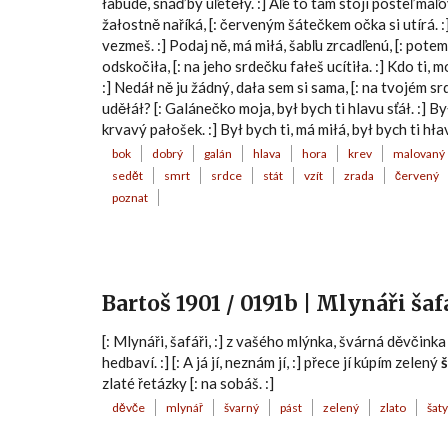
łabudě, snáď by uľetěły. :] Aľe to tam stójí posteľ maľov
žałostně naříká, [: červeným šátečkem očka si utírá. :] 
vezmeš. :] Podaj ně, má miłá, šabľu zrcadľenú, [: potem 
odskočiła, [: na jeho srdečku fałeš ucítiła. :] Kdo ti, m
:] Nedáł ně ju žádný, dała sem si sama, [: na tvojém sr
uděłáł? [: Galánečko moja, był bych ti hlavu sťáł. :] By
krvavý pałošek. :] Był bych ti, má miłá, był bych ti hłav
bok
dobrý
galán
hlava
hora
krev
malovaný
sedět
smrt
srdce
stát
vzít
zrada
červený
poznat
Bartoš 1901 / 0191b | Mlynáři šaf
[: Mlynáři, šafáři, :] z vašého mlýnka, švárná děvčinka [:
hedbaví. :] [: A já jí, neznám jí, :] přece jí kúpím zelený
zlaté řetázky [: na sobáš. :]
děvče
mlynář
švarný
pást
zelený
zlato
šaty