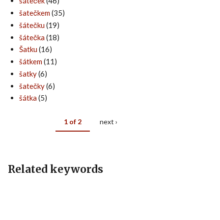
šáteček
(46)
šatečkem
(35)
šátečku
(19)
šátečka
(18)
Šatku
(16)
šátkem
(11)
šatky
(6)
šatečky
(6)
šátka
(5)
1 of 2
next ›
Related keywords