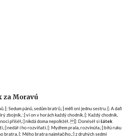
Hlavní menu
ek za Moravú
 [: Sedum pánů, sedům bratrů,:] měľi oni jednu sestru. [: A daľi
 čirý zbojník, :] ví on v horách každý chodník. [: Každý chodník,
v noci přišéł,:] nikdá doma nepoľežéł. [: Donéséł si
šátek
i,:] nedáł í ho rozvíňati. [: Mydłem prala, rozvinúła,:] bíłú ruku
ého bratra. [: Mého bratra najmłačího,:] z druhých sedmi