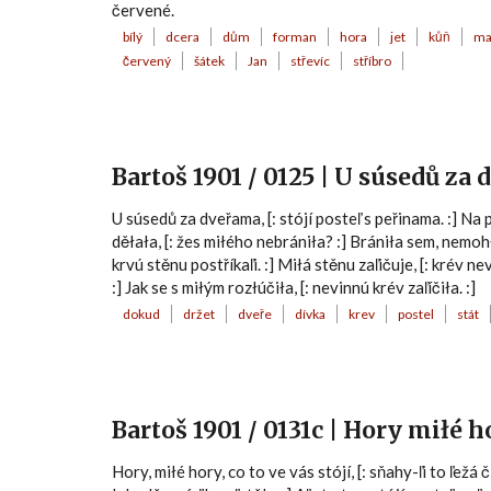
červené.
bílý
dcera
dům
forman
hora
jet
kůň
ma
červený
šátek
Jan
střevíc
stříbro
Bartoš 1901 / 0125 | U súsedů za
U súsedů za dveřama, [: stójí posteľ s peřinama. :] Na p
děłała, [: žes miłého nebrániła? :] Brániła sem, nemoh
krvú stěnu postříkaľi. :] Miłá stěnu zaľičuje, [: krév ne
:] Jak se s miłým rozłúčiła, [: nevinnú krév zaľíčiła. :]
dokud
držet
dveře
dívka
krev
postel
stát
Bartoš 1901 / 0131c | Hory miłé h
Hory, miłé hory, co to ve vás stójí, [: sňahy-ľi to ľežá