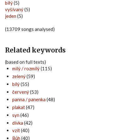
bíłý
(5)
vyšívaný
(5)
jeden
(5)
(13709 songs analysed)
Related keywords
(based on full texts)
milý / rozmilý
(115)
zelený
(59)
bílý
(55)
červený
(53)
panna / panenka
(48)
plakat
(47)
syn
(46)
dívka
(42)
vzít
(40)
Bůh
(40)