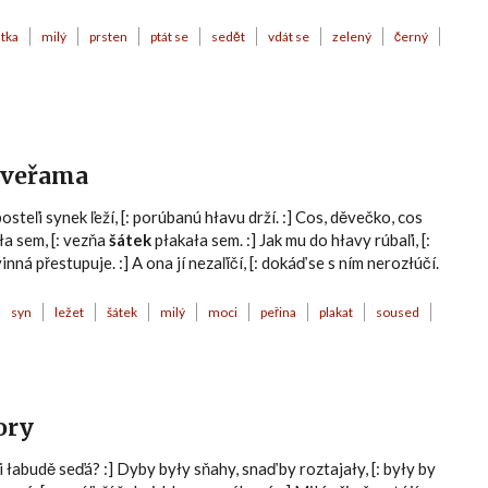
tka
milý
prsten
ptát se
sedět
vdát se
zelený
černý
 dveřama
osteľi synek ľeží, [: porúbanú hłavu drží. :] Cos, děvečko, cos
ła sem, [: vezňa
šátek
płakała sem. :] Jak mu do hłavy rúbaľi, [:
vinná přestupuje. :] A ona jí nezaľíčí, [: dokáď se s ním nerozłúčí.
syn
ležet
šátek
milý
moci
peřina
plakat
soused
ory
 či łabudě seďá? :] Dyby były sňahy, snaď by roztajały, [: były by