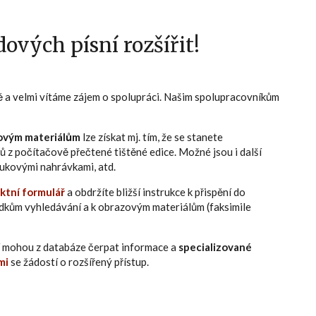
ových písní rozšířit!
ně a velmi vítáme zájem o spolupráci. Našim spolupracovníkům
ovým materiálům
lze získat mj. tím, že se stanete
ů z počítačově přečtené tištěné edice. Možné jsou i další
zvukovými nahrávkami, atd.
ktní formulář
a obdržíte bližší instrukce k přispění do
edkům vyhledávání a k obrazovým materiálům (faksimile
eří mohou z databáze čerpat informace a
specializované
mi
se žádostí o rozšířený přístup.