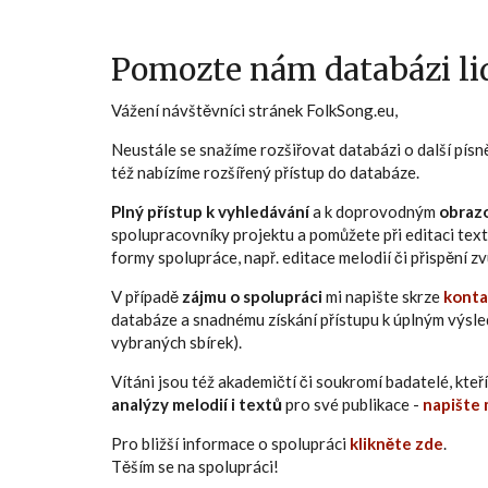
Pomozte nám databázi lid
Vážení návštěvníci stránek FolkSong.eu,
Neustále se snažíme rozšiřovat databázi o další pís
též nabízíme rozšířený přístup do databáze.
Plný přístup k vyhledávání
a k doprovodným
obraz
spolupracovníky projektu a pomůžete při editaci text
formy spolupráce, např. editace melodií či přispění 
V případě
zájmu o spolupráci
mi napište skrze
konta
databáze a snadnému získání přístupu k úplným výsl
vybraných sbírek).
Vítáni jsou též akademičtí či soukromí badatelé, kt
analýzy melodií i textů
pro své publikace -
napište 
Pro bližší informace o spolupráci
klikněte zde
.
Těším se na spolupráci!