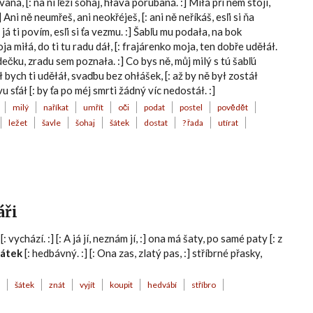
aná, [: na ní ľeží šohaj, hłava porúbaná. :] Miłá při něm stójí,
Ani ně neumřeš, ani neokřéješ, [: ani ně neříkáš, esľi si ňa
já ti povím, esľi si ťa vezmu. :] Šabľu mu podała, na bok
oja miłá, do ti tu radu dáł, [: frajárenko moja, ten dobře uděłáł.
dečku, zradu sem poznała. :] Co bys ně, můj milý s tú šabľú
ł bych ti uděłáł, svaďbu bez ohłášek, [: až by ně był zostáł
u sťáł [: by ťa po méj smrti žádný víc nedostáł. :]
milý
naříkat
umřít
oči
podat
postel
povědět
ležet
šavle
šohaj
šátek
dostat
? řada
utírat
áři
 vychází. :] [: A já jí, neznám jí, :] ona má šaty, po samé paty [: z
šátek
[: hedbávný. :] [: Ona zas, zlatý pas, :] stříbrné přasky,
šátek
znát
vyjít
koupit
hedvábí
stříbro