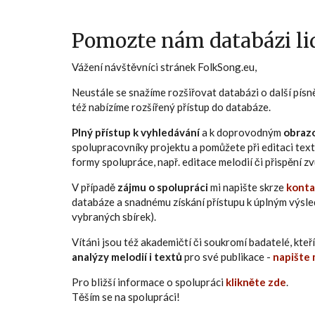
Pomozte nám databázi lid
Vážení návštěvníci stránek FolkSong.eu,
Neustále se snažíme rozšiřovat databázi o další pís
též nabízíme rozšířený přístup do databáze.
Plný přístup k vyhledávání
a k doprovodným
obraz
spolupracovníky projektu a pomůžete při editaci text
formy spolupráce, např. editace melodií či přispění 
V případě
zájmu o spolupráci
mi napište skrze
konta
databáze a snadnému získání přístupu k úplným výsl
vybraných sbírek).
Vítáni jsou též akademičtí či soukromí badatelé, kt
analýzy melodií i textů
pro své publikace -
napište 
Pro bližší informace o spolupráci
klikněte zde
.
Těším se na spolupráci!