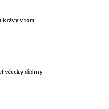
a krávy v tom
el včecky dědiny