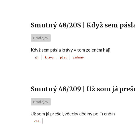
Smutný 48/208 | Když sem pásl
Bratřejov
Když sem pásla krávy v tom zeleném háji
háj
kráva
pást
zelený
Smutný 48/209 | Už som já preš
Bratřejov
Už som já prešel, včecky dědiny po Trenčín
ves