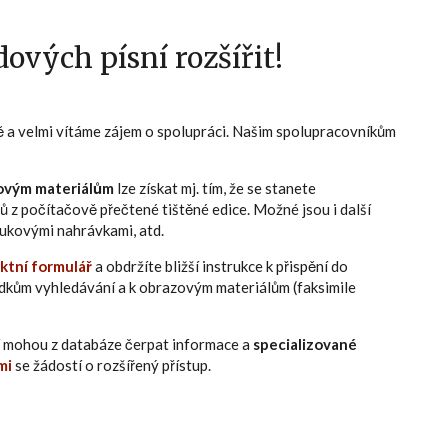
ových písní rozšířit!
ně a velmi vítáme zájem o spolupráci. Našim spolupracovníkům
ovým materiálům
lze získat mj. tím, že se stanete
ů z počítačově přečtené tištěné edice. Možné jsou i další
zvukovými nahrávkami, atd.
ktní formulář
a obdržíte bližší instrukce k přispění do
edkům vyhledávání a k obrazovým materiálům (faksimile
eří mohou z databáze čerpat informace a
specializované
mi
se žádostí o rozšířený přístup.