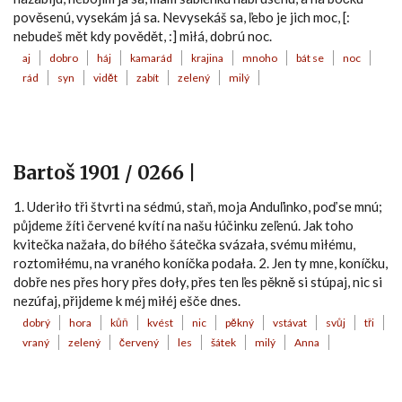
pověsenú, vysekám já sa. Nevysekáš sa, ľebo je jich moc, [:
nebudeš mět kdy povědět, :] miłá, dobrú noc.
aj
dobro
háj
kamarád
krajina
mnoho
bát se
noc
rád
syn
vidět
zabít
zelený
milý
Bartoš 1901 / 0266 |
1. Uderiło tři štvrti na sédmú, staň, moja Anduľinko, poď se mnú;
půjdeme žíti červené kvítí na našu łúčinku zeľenú. Jak toho
kvitečka nažała, do bíłého šátečka svázała, svému miłému,
roztomiłému, na vraného koníčka podała. 2. Jen ty mne, koníčku,
dobře nes přes hory přes doły, přes ten ľes pěkně si stúpaj, nic si
nezúfaj, přijdeme k méj miłéj ešče dnes.
dobrý
hora
kůň
kvést
nic
pěkný
vstávat
svůj
tři
vraný
zelený
červený
les
šátek
milý
Anna