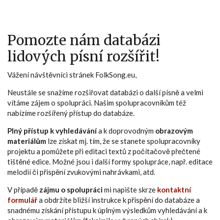
Pomozte nám databázi
lidových písní rozšířit!
Vážení návštěvníci stránek FolkSong.eu,
Neustále se snažíme rozšiřovat databázi o další písně a velmi
vítáme zájem o spolupráci. Našim spolupracovníkům též
nabízíme rozšířený přístup do databáze.
Plný přístup k vyhledávání
a k doprovodným
obrazovým
materiálům
lze získat mj. tím, že se stanete spolupracovníky
projektu a pomůžete při editaci textů z počítačově přečtené
tištěné edice. Možné jsou i další formy spolupráce, např. editace
melodií či přispění zvukovými nahrávkami, atd.
V případě
zájmu o spolupráci
mi napište skrze
kontaktní
formulář
a obdržíte bližší instrukce k přispění do databáze a
snadnému získání přístupu k úplným výsledkům vyhledávání a k