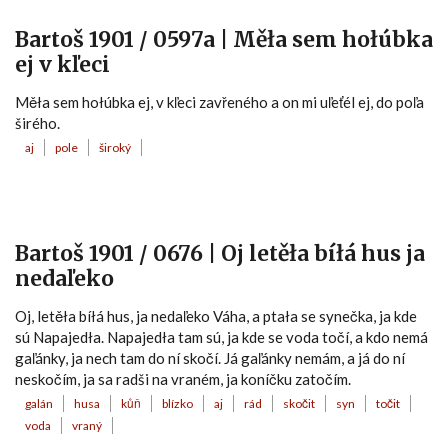
Bartoš 1901 / 0597a | Měła sem hołúbka
ej v kľeci
Měła sem hołúbka ej, v kľeci zavřeného a on mi uľeťél ej, do poľa
širého.
aj
pole
široký
Bartoš 1901 / 0676 | Oj letěła bíłá hus ja
nedaľeko
Oj, letěła bíłá hus, ja nedaľeko Váha, a ptała se synečka, ja kde
sú Napajedła. Napajedła tam sú, ja kde se voda točí, a kdo nemá
gaľánky, ja nech tam do ní skočí. Já gaľánky nemám, a já do ní
neskočím, ja sa radši na vraném, ja koníčku zatočím.
galán
husa
kůň
blízko
aj
rád
skočit
syn
točit
voda
vraný