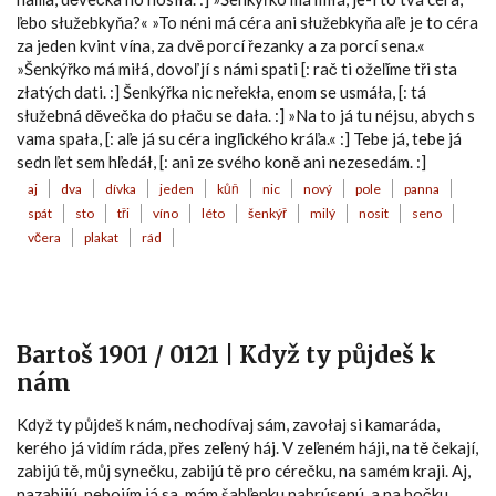
ľebo słužebkyňa?« »To néni má céra ani słužebkyňa aľe je to céra
za jeden kvint vína, za dvě porcí řezanky a za porcí sena.«
»Šenkýřko má miłá, dovoľ jí s námi spati [: rač ti ožeľíme tři sta
złatých dati. :] Šenkýřka nic neřekła, enom se usmáła, [: tá
słužebná děvečka do płaču se dała. :] »Na to já tu néjsu, abych s
vama spała, [: aľe já su céra ingľického kráľa.« :] Tebe já, tebe já
sedn ľet sem hľedáł, [: ani ze svého koně ani nezesedám. :]
aj
dva
dívka
jeden
kůň
nic
nový
pole
panna
spát
sto
tři
víno
léto
šenkýř
milý
nosit
seno
včera
plakat
rád
Bartoš 1901 / 0121 | Když ty půjdeš k
nám
Když ty půjdeš k nám, nechodívaj sám, zavołaj si kamaráda,
kerého já vidím ráda, přes zeľený háj. V zeľeném háji, na tě čekají,
zabijú tě, můj synečku, zabijú tě pro cérečku, na samém kraji. Aj,
nazabijú, nebojím já sa, mám šabľenku nabrúsenú, a na bočku