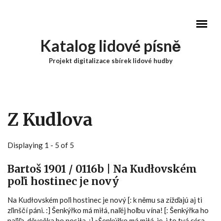
Přejít k hlavnímu obsahu
Katalog lidové písně
Projekt digitalizace sbírek lidové hudby
Hlavní menu
Z Kudlova
Displaying 1 - 5 of 5
Bartoš 1901 / 0116b | Na Kudłovském
poľi hostinec je nový
Na Kudłovském poľi hostinec je nový [: k němu sa zížďajú aj ti
zľinščí páni. :] Šenkýřko má miłá, naľéj hoľbu vína! [: Šenkýřka ho
naľiľa, děvečka ho nosiła. :] »Šenkýřko má miłá, je-i to tvá céra,