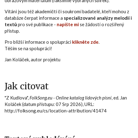
obrazovým materiálům (faksimile vybraných sbírek).
Vítáni jsou též akademičtí či soukromí badatelé, kteří mohou z
databáze čerpat informace a
specializované analýzy melodií i
textů
pro své publikace -
napište mi
se žádostí o rozšířený
přístup.
Pro bližší informace o spolupráci
klikněte zde
.
Těším se na spolupráci!
Jan Koláček, autor projektu
Jak citovat
"Z Kudlova",
FolkSong.eu - Online katalog lidových písní
, ed. Jan
Koláček (datum přístupu: 07 Srp 2026), URL:
http://folksong.eu/cs/location-attribution/41474