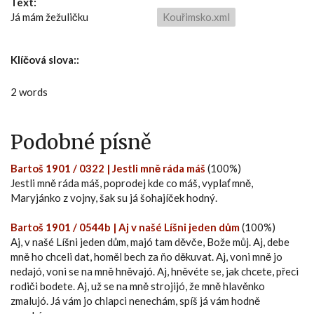
Text:
Já mám žežuličku
Kouřimsko.xml
Klíčová slova::
2 words
Podobné písně
Bartoš 1901 / 0322 | Jestli mně ráda máš
(100%)
Jestli mně ráda máš, poprodej kde co máš, vyplať mně,
Maryjánko z vojny, šak su já šohajíček hodný.
Bartoš 1901 / 0544b | Aj v našé Líšni jeden dům
(100%)
Aj, v našé Líšni jeden dům, majó tam děvče, Bože můj. Aj, debe
mně ho chceli dat, homěl bech za ňo děkuvat. Aj, voni mně jo
nedajó, voni se na mně hněvajó. Aj, hněvéte se, jak chcete, přeci
rodiči bodete. Aj, už se na mně strojijó, že mně hlavěnko
zmalujó. Já vám jo chlapci nenechám, spíš já vám hodně