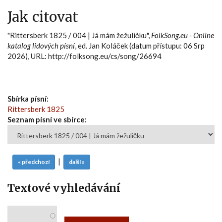
Jak citovat
"Rittersberk 1825 / 004 | Já mám žežuličku",
FolkSong.eu - Online
katalog lidových písní
, ed. Jan Koláček (datum přístupu: 06 Srp
2026), URL: http://folksong.eu/cs/song/26694
Sbírka písní:
Rittersberk 1825
Seznam písní ve sbírce:
|
« předchozí
další »
Textové vyhledávání