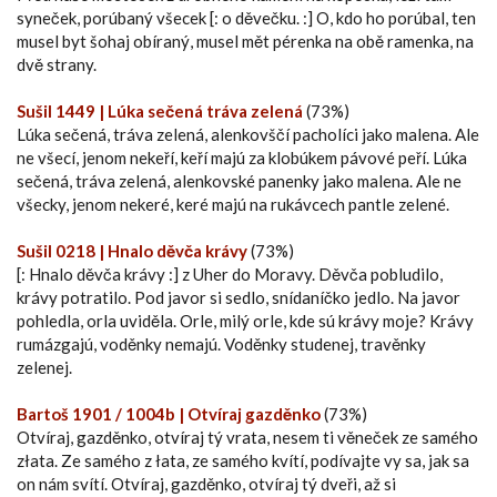
syneček, porúbaný všecek [: o děvečku. :] O, kdo ho porúbal, ten
musel byt šohaj obíraný, musel mět pérenka na obě ramenka, na
dvě strany.
Sušil 1449 | Lúka sečená tráva zelená
(73%)
Lúka sečená, tráva zelená, alenkovščí pacholíci jako malena. Ale
ne všecí, jenom nekeří, keří majú za klobúkem pávové peří. Lúka
sečená, tráva zelená, alenkovské panenky jako malena. Ale ne
všecky, jenom nekeré, keré majú na rukávcech pantle zelené.
Sušil 0218 | Hnalo děvča krávy
(73%)
[: Hnalo děvča krávy :] z Uher do Moravy. Děvča pobludilo,
krávy potratilo. Pod javor si sedlo, snídaníčko jedlo. Na javor
pohledla, orla uviděla. Orle, milý orle, kde sú krávy moje? Krávy
rumázgajú, voděnky nemajú. Voděnky studenej, travěnky
zelenej.
Bartoš 1901 / 1004b | Otvíraj gazděnko
(73%)
Otvíraj, gazděnko, otvíraj tý vrata, nesem ti věneček ze samého
złata. Ze samého z łata, ze samého kvítí, podívajte vy sa, jak sa
on nám svítí. Otvíraj, gazděnko, otvíraj tý dveři, až si