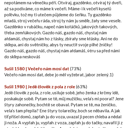
nepołámem na věnečku péří. Otvíraj, gazděnko, otvíraj tý dveři,
až sa podíváme, co máme k večeři. Máme-i k večeři kysełů
poľévku, tož my ti utečem půjdeme do šeňku. Ty gazděnko
mładá, stroj večeřu ráda, stroj ty nám ju směľe, žały sme veseľe.
Gazděnko v rubáčku, napeč nám kołáčků, jakových takových,
třeba zemňákových. Gazdo náš, gazdo náš, chystaj nám
ałdamáš, chystaj nám ho z łásky, zbírały sme kłásky. Ani ne do
skľepa, ani do světničky, abys ty neuctił svoje piľné žničky!
Gazdo náš, gazdo náš, chystaj nám ałdamáš, v́éru sa před námi
do skľepa neskováš
Sušil 1580 | Večeřo nám mosí dat
(73%)
Večeřo nám mosí dat, debe jo měl vyžebrat, jabor zelený.1)
Sušil 1980 | Jedě člověk z pola z role
(63%)
Jedě člověk z pola, z role, usiluje sobě, jeho ženka z krčmy idě,
poskakuje sobě. Pytam se tě, můj mužičku, vela’s mi pooral? Jene
štyry zahonečky, bochtě se obaval. Pytam se tě, ma ženičko,
vela’s tam přepila? Ene štyry tolarečky, boch se něbavila. A jak
tiť přišel domů, zapřah ju do voza, uvazal ji pecen chleba a nědal
ji noža. A vypřah ju, vypřah z voza, zapřah ju do tačky, navařil ji z