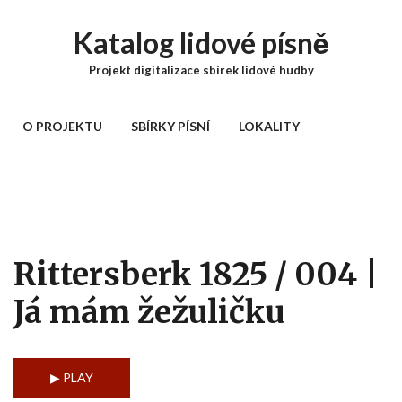
Přejít k hlavnímu obsahu
Katalog lidové písně
Projekt digitalizace sbírek lidové hudby
Hlavní menu
O PROJEKTU
SBÍRKY PÍSNÍ
LOKALITY
Rittersberk 1825 / 004 |
Já mám žežuličku