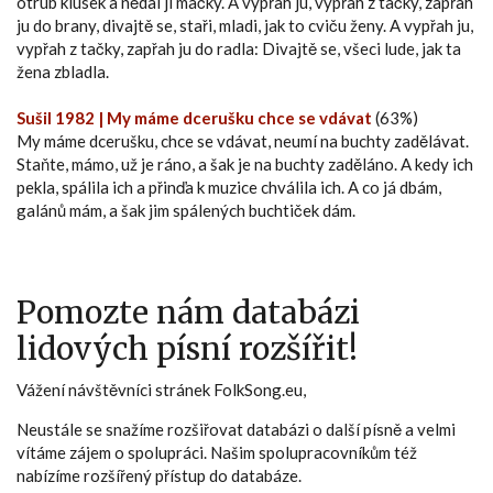
otrub klusek a nědal ji mačky. A vypřah ju, vypřah z tačky, zapřah
ju do brany, divajtě se, staři, mladi, jak to cviču ženy. A vypřah ju,
vypřah z tačky, zapřah ju do radla: Divajtě se, všeci lude, jak ta
žena zbladla.
Sušil 1982 | My máme dcerušku chce se vdávat
(63%)
My máme dcerušku, chce se vdávat, neumí na buchty zadělávat.
Staňte, mámo, už je ráno, a šak je na buchty zaděláno. A kedy ich
pekla, spálila ich a přinďa k muzice chválila ich. A co já dbám,
galánů mám, a šak jim spálených buchtiček dám.
Pomozte nám databázi
lidových písní rozšířit!
Vážení návštěvníci stránek FolkSong.eu,
Neustále se snažíme rozšiřovat databázi o další písně a velmi
vítáme zájem o spolupráci. Našim spolupracovníkům též
nabízíme rozšířený přístup do databáze.