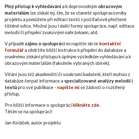
Plný přístup k vyhledávání
a k doprovodným
obrazovým
materiálům
lze získat mj. tím, že se stanete spolupracovníky
projektu a pomůžete při editaci textů z počítačově přečtené
tištěné edice. Možné jsou i další formy spolupráce, např. editace
melodií či přispění zvukovými nahrávkami, atd.
V případě
zájmu o spolupráci
mi napište skrze
kontaktní
formulář
a obdržíte bližší instrukce k přispění do databáze a
snadnému získání přístupu k úplným výsledkům vyhledávání a k
obrazovým materiálům (faksimile vybraných sbírek).
Vítáni jsou též akademičtí či soukromí badatelé, kteří mohou z
databáze čerpat informace a
specializované analýzy melodií i
textů
pro své publikace -
napište mi
se žádostí o rozšířený
přístup.
Pro bližší informace o spolupráci
klikněte zde
.
Těším se na spolupráci!
Jan Koláček, autor projektu