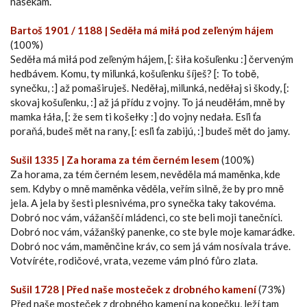
nasekám.
Bartoš 1901 / 1188 | Seděła má miłá pod zeľeným hájem
(100%)
Seděła má miłá pod zeľeným hájem, [: šiła košuľenku :] červeným
hedbávem. Komu, ty miľunká, košuľenku šíješ? [: To tobě,
synečku, :] až pomaširuješ. Neděłaj, miľunká, neděłaj si škody, [:
skovaj košuľenku, :] až já přídu z vojny. To já neuděłám, mně by
mamka łáła, [: že sem ti košełky :] do vojny nedała. Esľi ťa
poraňá, budeš mět na rany, [: esľi ťa zabijú, :] budeš mět do jamy.
Sušil 1335 | Za horama za tém černém lesem
(100%)
Za horama, za tém černém lesem, nevěděla má maměnka, kde
sem. Kdyby o mně maměnka věděla, veřím silně, že by pro mně
jela. A jela by šesti plesnivéma, pro synečka taky takovéma.
Dobró noc vám, vážanščí mládenci, co ste beli moji tanečníci.
Dobró noc vám, vážanšký panenke, co ste byle moje kamarádke.
Dobró noc vám, maměnčine kráv, co sem já vám nosívala tráve.
Votvíréte, rodičové, vrata, vezeme vám plnó fůro zlata.
Sušil 1728 | Před naše mosteček z drobného kamení
(73%)
Před naše mosteček z drobného kamení na kopečku, leží tam