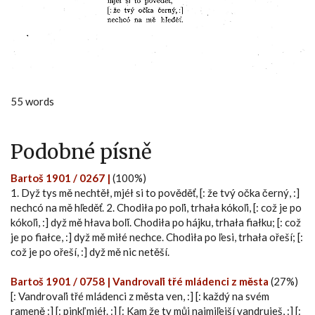
55 words
Podobné písně
Bartoš 1901 / 0267 |
(100%)
1. Dyž tys mě nechtěł, mjéł si to pověděť, [: že tvý očka černý, :]
nechcó na mě hľeděť. 2. Chodiła po poľi, trhała kókoľi, [: což je po
kókoľi, :] dyž mě hłava boľí. Chodiła po hájku, trhała fiałku; [: což
je po fiałce, :] dyž mě miłé nechce. Chodiła po ľesi, trhała ořeší; [:
což je po ořeší, :] dyž mě nic netěší.
Bartoš 1901 / 0758 | Vandrovaľi třé mládenci z města
(27%)
[: Vandrovaľi třé mládenci z města ven, :] [: každý na svém
rameně :] [: pinkľ mjéł. :] [: Kam že ty můj najmiľejší vandruješ, :] [: