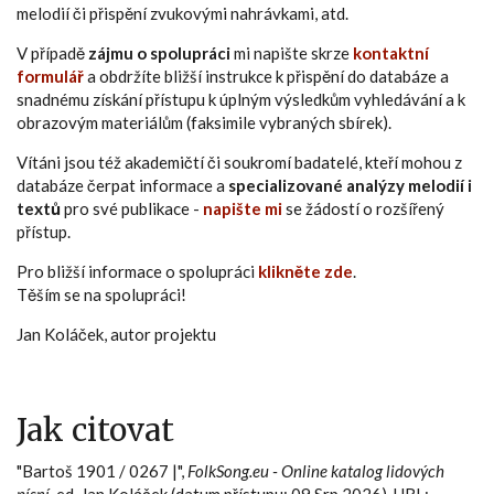
melodií či přispění zvukovými nahrávkami, atd.
V případě
zájmu o spolupráci
mi napište skrze
kontaktní
formulář
a obdržíte bližší instrukce k přispění do databáze a
snadnému získání přístupu k úplným výsledkům vyhledávání a k
obrazovým materiálům (faksimile vybraných sbírek).
Vítáni jsou též akademičtí či soukromí badatelé, kteří mohou z
databáze čerpat informace a
specializované analýzy melodií i
textů
pro své publikace -
napište mi
se žádostí o rozšířený
přístup.
Pro bližší informace o spolupráci
klikněte zde
.
Těším se na spolupráci!
Jan Koláček, autor projektu
Jak citovat
"Bartoš 1901 / 0267 |",
FolkSong.eu - Online katalog lidových
písní
, ed. Jan Koláček (datum přístupu: 09 Srp 2026), URL: