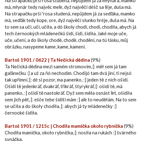
Na strapačku prší rosa studená, nepůjdem já za młynára, mamko
má, młynár tedy najvěc meľe, dyž najvěčí déšč sa ľéje, duša má.
Na strapačku prší 'rosa studená, nepůjdem já za sedľáka, mamko
má, sedľák tedy kope, ore, dyž najvěčí słunko hréje, duša má. Na
to sem sa uči, uči, učiła, a dó školy chodi, chodi, chodiła, abych já
tech černookých młádenečků šidi, šidi, šidiła. Jaké moje uče,
uče, učení, a do školy chodě, chodě, chodění, na tú łásku, můj
obrázku, nasypeme kame, kame, kamení.
Bartoš 1901 / 0622 | Ta Nečická dědina
(9%)
Ta Nečická dědina mezi samém stromovím, [: měł sem já tam
gaľánečku :] a už za ňó nechodím. Chodijó tam dvá jiní, ti nejsó
tak upřimní, [: dé si pozor, ma panenko, :] jeden tě z nich ošidí.
Ošidí tě jedenkráť, dvakráť, třikráť, štyrykráť, [: ošidí tě, má
panenko, :] ošidí tě nastokráť. Dyž sem měła osnást ľet, ošidiła
sem jich pět, [: ešče tebe šiditi mám :] aľe to neuděłám. Na to sem
se učiła a do škoły chodiła, [: abych já ty młádenečky :]
černooké šidiła.
Bartoš 1901 / 1215c | Chodiła mamička około rybníčka
(9%)
Chodiła mamička, około rybníčka, [: nosiła na rukách :] švárného
synáčka.