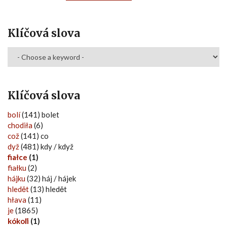
Klíčová slova
Klíčová slova
bolí
(141) bolet
chodiła
(6)
což
(141) co
dyž
(481) kdy / když
fiałce
(1)
fiałku
(2)
hájku
(32) háj / hájek
hledět
(13) hledět
hłava
(11)
je
(1865)
kókoľi
(1)