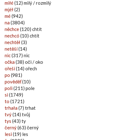
miłé
(12) milý / rozmilý
mjéł
(2)
mé
(942)
na
(3804)
něchce
(120) chtít
nechcó
(10) chtít
nechtěł
(3)
netěší
(14)
nic
(317) nic
očka
(38) oči / oko
ořeší
(14) ořech
po
(981)
pověděť
(10)
poli
(211) pole
si
(1749)
to
(1721)
trhała
(7) trhat
tvý
(14) tvůj
tys
(43) ty
černý
(63) černý
lesi
(19) les