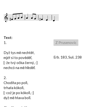
Text:
1.
Z Prusenovic
Dyž tys mě nechtěł,
Erb. 183, Suš. 238
mjéł si to pověděť,
[: že tvý očka černý, :]
nechcó na mě hľeděť.
2.
Chodiła po poľi,
trhała kókoľi,
[: což je po kókoľi, :]
dyž mě hłava boľí.