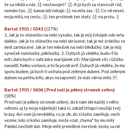
že sa nikdá u nás :] [: nestavuješ? :] [: A já bych sa stavováł rád,
nemám čas, :] [: kamarádi čekajú :] [: na mňa zas. :] [: Co ně neseš,
moja miłá, na cestu, :] [: ten prstének ten złatý :] [: na prstu. :]
Bartoš 1901 / 0343 |
(27%)
1. Jak je to słúnečko na nebi vysoko, tak je můj šohájek ode mňa
daľeko. Jak je to słúnečko na nebi skrúcené, tak je mé srdečko ve
mně zarmúcené. Jak je ten měsíček na nebi bľeďučký, tak je můj
syneček šumňučký, pěkňučký. 2. Dybych já věděła, budu-ľi ťa
míti, dała bych v zahrádce marijánek síti. Marijánek síti, růžičku
nasadiť, fiałku voňavú, a tú ťa pozdraviť. Dybych já věděła, že my
społu budem, já bych ti ustłała pod zeľeným dubem. Pod zeľeným
dubem na peřinu bíłú, abys nezapoméł, že máš věrnú miłú.
Bartoš 1901 / 0606 | Pred naší je pěkný stromek zeľený
(18%)
Pred naší je pěkný stromek zeľený, do k nám íde každý s něho
odłomí, aj ty moja nájmilejší taká si, zakáď chłapci neužijú tvéj
krásy. Ani som já nevěděła, co je zľe, do si koho zamiłuje, nech
vezme; kdo si koho zamiłuje, može vzat, chyma* by mu miłý
Pámbů nechtěł dat. Moje miłé premiľené čerešně, šecky sa ně