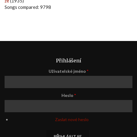
že
(1935)
Songs compared: 9798
Přihlášení
Uživatelské jméno
*
Heslo
*
Zaslat nové heslo