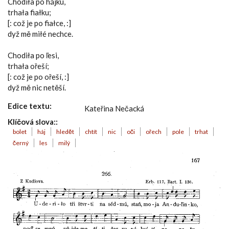
Chodiła po hájku,
trhała fiałku;
[: což je po fiałce, :]
dyž mě miłé nechce.
Chodiła po ľesi,
trhała ořeší;
[: což je po ořeší, :]
dyž mě nic netěší.
Edice textu:
Kateřina Nečacká
Klíčová slova::
bolet
háj
hledět
chtít
nic
oči
ořech
pole
trhat
černý
les
milý