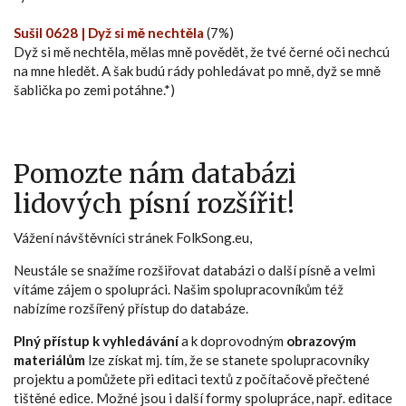
Sušil 0628 | Dyž si mě nechtěla
(7%)
Dyž si mě nechtěla, mělas mně povědět, že tvé černé oči nechcú
na mne hledět. A šak budú rády pohledávat po mně, dyž se mně
šablička po zemi potáhne.*)
Pomozte nám databázi
lidových písní rozšířit!
Vážení návštěvníci stránek FolkSong.eu,
Neustále se snažíme rozšiřovat databázi o další písně a velmi
vítáme zájem o spolupráci. Našim spolupracovníkům též
nabízíme rozšířený přístup do databáze.
Plný přístup k vyhledávání
a k doprovodným
obrazovým
materiálům
lze získat mj. tím, že se stanete spolupracovníky
projektu a pomůžete při editaci textů z počítačově přečtené
tištěné edice. Možné jsou i další formy spolupráce, např. editace