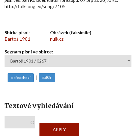
http://folksong.eu/song/7105
Sbírka písní:
Obrázek (faksimile)
Bartoš 1901
nulk.cz
Seznam písní ve sbírce:
|
« předchozí
další »
Textové vyhledávání