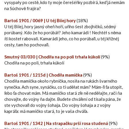
vysypały po cestě, kdo ty moje čerešéňky pozbírá, keď já nemám
na Súchově frajíra?
Bartoš 1901 / 0069 | U téj Bííej hory
(18%)
U téj Bííej, hory jasný oheň hoří, uňho šest zbojhíčků, sédmý
porúbaný. Kdo že ho porúbáł? Jeho kamarádi ! Nechtéł s něma
íti kosteł rabovali. Kamarádi jeho, co ho porúbaľi, u téj křížnéj
cesty, tam ho pochovaľi.
Smutný 03/030 | Chodiła na po poli trhała kúkolí
(9%)
Chodiła na po poli, trhała kúkolí
Bartoš 1901 / 1215d | Chodiła mamička
(9%)
Chodiła mamička około rybníčka, nosiła na rukách švarného
synečka. Ach syne, synáčku, co ti uděłat mám? Mám-ľi ťa utopit,
ľebo ťa chovat mám. Má mamičko stará zľe ně neděłajte, rači ňa
chovajte, do vojny ňa dajte. Budete chváľení od tísařa pána, že
ste vychovaľi do vojny šohaja. Do vojny šohaja a z vojny
kapráľa: má mamičko stará, to je vaša chváľa.
Bartoš 1901 / 1342 | Na strapačku prší rosa studená
(9%)