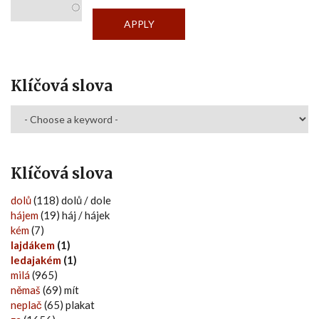
Klíčová slova
Klíčová slova
dolů
(118) dolů / dole
hájem
(19) háj / hájek
kém
(7)
lajdákem
(1)
ledajakém
(1)
milá
(965)
němaš
(69) mít
neplač
(65) plakat