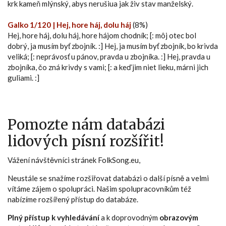
krk kameň mlýnský, abys nerušiua jak živ stav manželský.
Galko 1/120 | Hej, hore háj, dolu háj
(8%)
Hej, hore háj, dolu háj, hore hájom chodník; [: môj otec bol
dobrý, ja musím byť zbojník. :] Hej, ja musím byť zbojník, bo krivda
veliká; [: neprávosť u pánov, pravda u zbojníka. :] Hej, pravda u
zbojníka, čo zná krivdy s vami; [: a keď jim niet lieku, márni jich
guliami. :]
Pomozte nám databázi
lidových písní rozšířit!
Vážení návštěvníci stránek FolkSong.eu,
Neustále se snažíme rozšiřovat databázi o další písně a velmi
vítáme zájem o spolupráci. Našim spolupracovníkům též
nabízíme rozšířený přístup do databáze.
Plný přístup k vyhledávání
a k doprovodným
obrazovým