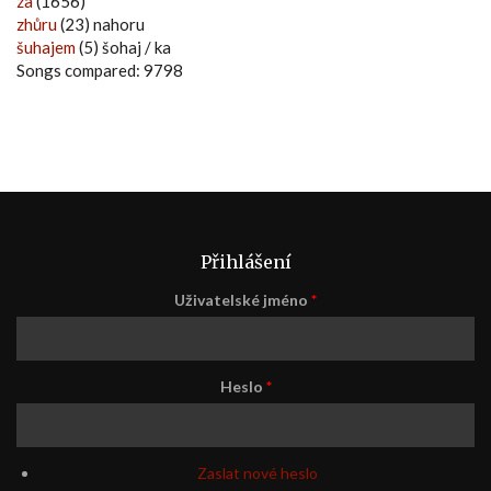
za
(1656)
zhůru
(23) nahoru
šuhajem
(5) šohaj / ka
Songs compared: 9798
Přihlášení
Uživatelské jméno
*
Heslo
*
Zaslat nové heslo