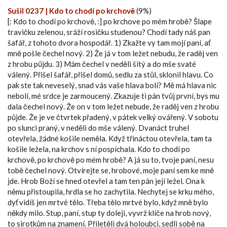
Sušil 0237 | Kdo to chodí po krchově
(9%)
[: Kdo to chodí po krchově, :] po krchove po mém hrobě? Šlape
travičku zelenou, sráží rosičku studenou? Chodí tady náš pan
šafář, z tohoto dvora hospodář. 1) Zkažte vy tam mojí paní, ať
mně pošle čechel nový. 2) Že já v tom ležet nebudu, že raděj ven
z hrobu půjdu. 3) Mám čechel v neděli šitý a do mše svaté
válený. Přišel šafář, přišel domů, sedlu za stůl, sklonil hlavu. Co
pak ste tak neveselý, snad vás vaše hlava bolí? Mě má hlava nic
nebolí, mé srdce je zarmoucený. Zkazuje ti pán tvůj první, bys mu
dala čechel nový. Že on v tom ležet nebude, že raděj ven z hrobu
půjde. Že je ve čtvrtek přadený, v pátek velký ovářený. V sobotu
po slunci praný, v neděli do mše válený. Dvanáct truhel
otevřela, žádné košile neměla. Když třináctou otevřela, tam ta
košile ležela, na krchov s ní pospíchala. Kdo to chodí po
krchově, po krchově po mém hrobě? A já su to, tvoje paní, nesu
tobě čechel nový. Otvírejte se, hrobové, moje paní sem ke mně
jde. Hrob Boží se hned otevřel a tam ten pán její ležel. Ona k
němu přistoupila, hrdla se ho zachytila. Nechytej se krku mého,
dyť vidíš jen mrtvé tělo. Třeba tělo mrtvé bylo, když mně bylo
někdy milo. Stup, paní, stup ty doleji, vyvrž klíče na hrob nový,
to sirotkům na znamení. Přiletěli dvá holoubci, sedli sobě na