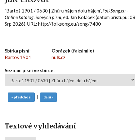
"Bartoš 1901 / 0630 | Zhůru hájem dolu hájem",
FolkSong.eu -
Online katalog lidových písní
, ed. Jan Koláček (datum přístupu: 08
Srp 2026), URL: http://folksong.eu/song/7480
Sbírka písní:
Obrázek (faksimile)
Bartoš 1901
nulk.cz
Seznam písní ve sbírce:
|
« předchozí
další »
Textové vyhledávání