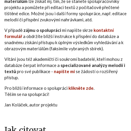
materiálům
lze získat mj. tím, že se stanete spolupracovníky
projektu a pomůžete při editaci textů z počítačově přečtené
tištěné edice. Možné jsou i další formy spolupráce, např. editace
melodií či přispění zvukovými nahrávkami, atd.
V případě
zájmu o spolupráci
mi napište skrze
kontaktní
formulář
a obdržíte bližší instrukce k přispění do databáze a
snadnému získání přístupu k úplným výsledkům vyhledávání a k
obrazovým materiálům (faksimile vybraných sbírek).
Vítáni jsou též akademičtí či soukromí badatelé, kteří mohou z
databáze čerpat informace a
specializované analýzy melodií i
textů
pro své publikace -
napište mi
se žádostí o rozšířený
přístup.
Pro bližší informace o spolupráci
klikněte zde
.
Těším se na spolupráci!
Jan Koláček, autor projektu
Jak citovat