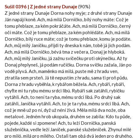
Sušil 0396 | Z jedné strany Dunaje
(90%)
Z jedné strany Dunaje Dorna nohy myje; z druhé strany Dunaje
Ján napájí koně. Ach, má milá Dorničko, bílý nohy máte: Což je
tomu přeblaze, za kém pokráčáte. Ach, má milá Dorničko, černý
oči máte. Což je tomu přeblaze, za kém pohlédáte. Ach, má milá
Dorničko, bílý ruce máte; což je tomu přeblaze, komu je podáte.
Ach, můj milý Janíčku, přijdi ty dneska k nám, tobě já jich podám.
Ach, má milá Dorničko, bévá tma z večera, Donaj je hlyboká.
Ach, můj milý Janíčku, já zažnu svíčečku proti okýnečku. Až ty
Donaj přeplyneš, já podám ručičku. Dorna svíčku zažala, Ján po
vodě plyvá. Ach, maměnko má milá, puste mě z hradu ven,
ztratila sem prsteň. Já tě nepustím z hradu, sama ti proň půdu.
Dorna z hradu vyběhla, k rybářom běžela. Ach, rybáři, rybáři,
chyťte mi tu rybu mému srdci libú. Rybáři sak zatáhli, rybičku
vytáhli. Ach, to není ta ryba, mému srdci libá. Po druhý sak
zatáhli, Janíčka vytáhli. Ach, to je ta ryba, mému srdci libá. Ach,
což je mně už po ní, dyž už néní živá. Měla milá dva nože, oba
metalové. Jedném hrob ukopala, druhém se zabila: Kdo tu půde,
pojede, každé si zpomene! Ach, tu leží Dornička, panská
služebnička, vedle leží Janíček, panské služebníček. Zhynul milé
pro miló, milá pro milého. Ostali tam obá dvá jeden pro druhého.