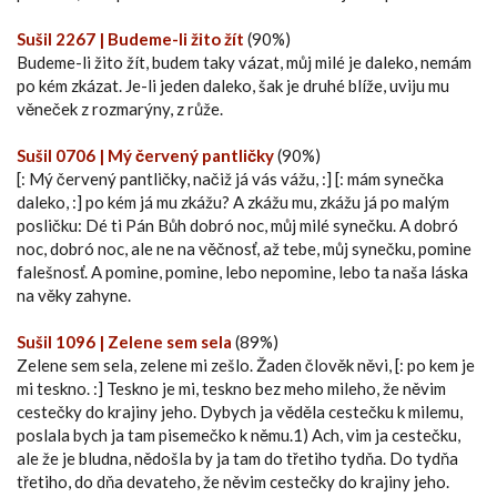
Sušil 2267 | Budeme-li žito žít
(90%)
Budeme-li žito žít, budem taky vázat, můj milé je daleko, nemám
po kém zkázat. Je-li jeden daleko, šak je druhé blíže, uviju mu
věneček z rozmarýny, z růže.
Sušil 0706 | Mý červený pantličky
(90%)
[: Mý červený pantličky, načiž já vás vážu, :] [: mám synečka
daleko, :] po kém já mu zkážu? A zkážu mu, zkážu já po malým
posličku: Dé ti Pán Bůh dobró noc, můj milé synečku. A dobró
noc, dobró noc, ale ne na věčnosť, až tebe, můj synečku, pomine
falešnosť. A pomine, pomine, lebo nepomine, lebo ta naša láska
na věky zahyne.
Sušil 1096 | Zelene sem sela
(89%)
Zelene sem sela, zelene mi zešlo. Žaden člověk něvi, [: po kem je
mi teskno. :] Teskno je mi, teskno bez meho mileho, že něvim
cestečky do krajiny jeho. Dybych ja věděla cestečku k milemu,
poslala bych ja tam pisemečko k němu.1) Ach, vim ja cestečku,
ale že je bludna, nědošla by ja tam do třetiho tydňa. Do tydňa
třetiho, do dňa devateho, že něvim cestečky do krajiny jeho.