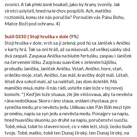
zvonici. A tak překrásně houkali, jako by hrany zvonily. Jak
sirotci uslyšeli, hned na krchov pospíšili. Ach, matičko
roztomilá, komu ste nás poručila? Poroučím vás Pánu Bohu,
Matce Boží pod ochranu. 4)
Sušil 0330 | Stojí hruška v dole
(9%)
Stojí hruška v dole, vrch sa jí zelená; pod ňú sa Janiček s Aničkú
v karty hrá. Tak sa oni hráli, až sa miuovali, od velikej uásky obá
dvá zaspali. Zaspaua Anička na bíuém fertušku, zaspau i Janiček
na červeném líčku. Zazpívau suavíček v zeleném hájičku,
probudiu Janička, Janiček Aničku. Vstaň, Aničko, hore, staň,
srdečko moje, staň, Aničko, čas máš, kravičky dojit máš. Létali,
létali dva sokoli malí, až sa nalétali, zas dom doletěli. Má
mamičko miuá, máte-li nás rádi, ustelte nám lože v tej novej
komoře. *) Keď jim lože stuaua, zle jim vinšovaua, aby ta nevěsta
rána nedočkaua. Skoro ráno staua, snídaní chystaua, pro
synečka medu, pro nevěstu jedu. Uděuau sám Pán Bůh mezi tým
proměnu, napiu sa syn jedu a nevěsta medu. Ponajprv sa napiu,
hned huavičku skuoniu, po druhé sa napiu, poručenství suožiu.
Tobě, miuá, tobě to stavení nové, co v něm leží, stojí, šecko bude
tvoje. Tobě, matko, tobě ten Dunaj široký, ten Dunaj široký, na