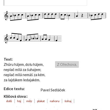
Text:
Zhůru hájem, dolu hájem,
Z Ořechova.
neplač milá za šuhajem;
neplač milá nemáš za kém,
za lajdákem ledajakém.
Edice textu:
Pavel Sedláček
Klíčová slova::
dolů
háj
milý
plakat
nahoru
šohaj