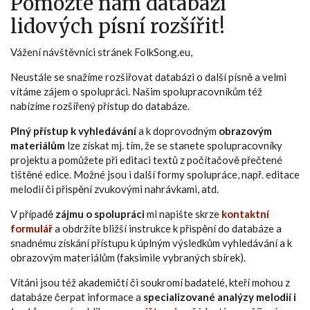
Pomozte nám databázi
lidových písní rozšířit!
Vážení návštěvníci stránek FolkSong.eu,
Neustále se snažíme rozšiřovat databázi o další písně a velmi
vítáme zájem o spolupráci. Našim spolupracovníkům též
nabízíme rozšířený přístup do databáze.
Plný přístup k vyhledávání
a k doprovodným
obrazovým
materiálům
lze získat mj. tím, že se stanete spolupracovníky
projektu a pomůžete při editaci textů z počítačově přečtené
tištěné edice. Možné jsou i další formy spolupráce, např. editace
melodií či přispění zvukovými nahrávkami, atd.
V případě
zájmu o spolupráci
mi napište skrze
kontaktní
formulář
a obdržíte bližší instrukce k přispění do databáze a
snadnému získání přístupu k úplným výsledkům vyhledávání a k
obrazovým materiálům (faksimile vybraných sbírek).
Vítáni jsou též akademičtí či soukromí badatelé, kteří mohou z
databáze čerpat informace a
specializované analýzy melodií i