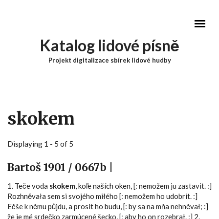
Přejít k hlavnímu obsahu
Katalog lidové písně
Projekt digitalizace sbírek lidové hudby
Hlavní menu
skokem
Displaying 1 - 5 of 5
Bartoš 1901 / 0667b |
1. Teče voda
skokem
, koľe naších oken, [: nemožem ju zastavit. :]
Rozhněvała sem si svojého miłého [: nemožem ho udobrit. :]
Ečše k němu půjdu, a prosit ho budu, [: by sa na mňa nehněvał; :]
že je mé srdečko zarmúcené šecko, [: aby ho on rozebrał. :] 2.