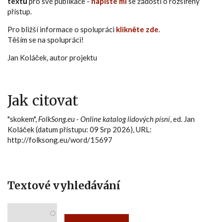
textů
pro své publikace -
napište mi
se žádostí o rozšířený
přístup.
Pro bližší informace o spolupráci
klikněte zde
.
Těším se na spolupráci!
Jan Koláček, autor projektu
Jak citovat
"skokem",
FolkSong.eu - Online katalog lidových písní
, ed. Jan
Koláček (datum přístupu: 09 Srp 2026), URL:
http://folksong.eu/word/15697
Textové vyhledávání