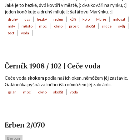
Jaké je to hezké, dvá kováři v městě, [: dva kováři na rynku, :]
jeden koně kuje a druhý miluje [: šafářovu Marýnku. :]
druhý
dva
hezký
jeden
kůň
kolo
Marie
milovat
milý
město
moci
okno
prosit
skočit
srdce
svůj
téct
voda
Černík 1908 / 102 | Ceče voda
Ceče voda
skokem
podla našich oken, němóžem jéj zastavic.
Galánečka pyšná za iného išla němóžem jéj zabránic.
galán
moci
okno
skočit
voda
Erben 2/070
Beroun