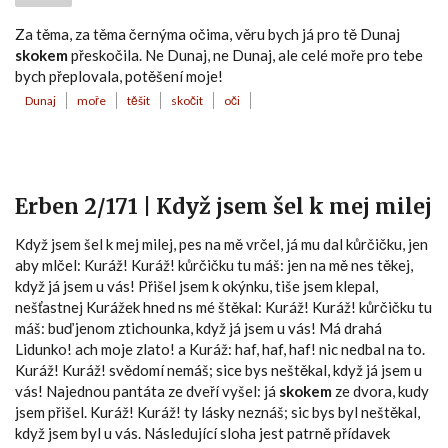
Za těma, za těma černýma očima, věru bych já pro tě Dunaj
skokem
přeskočila. Ne Dunaj, ne Dunaj, ale celé moře pro tebe
bych přeplovala, potěšení moje!
Dunaj
moře
těšit
skočit
oči
Erben 2/171 | Když jsem šel k mej milej
Když jsem šel k mej milej, pes na mě vrčel, já mu dal kůrčičku, jen
aby mlčel: Kuráž! Kuráž! kůrčičku tu máš: jen na mě nes těkej,
když já jsem u vás! Přišel jsem k okýnku, tiše jsem klepal,
nešťastnej Kurážek hned ns mé štěkal: Kuráž! Kuráž! kůrčičku tu
máš: buď jenom ztichounka, když já jsem u vás! Má drahá
Lidunko! ach moje zlato! a Kuráž: haf, haf, haf! nic nedbal na to.
Kuráž! Kuráž! svědomí nemáš; sice bys neštěkal, když já jsem u
vás! Najednou pantáta ze dveří vyšel: já
skokem
ze dvora, kudy
jsem přišel. Kuráž! Kuráž! ty lásky neznáš; sic bys byl neštěkal,
když jsem byl u vás. Následující sloha jest patrně přídavek