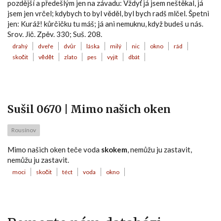
pozdější a předešlým jen na závadu: Vždyť já jsem neštěkal, já
jsem jen vrčel; kdybych to byl věděl, byl bych radš mlčel. Špetni
jen: Kuráž! kůrčičku tu máš; já ani nemuknu, když budeš u nás.
Srov. Jič. Zpěv. 330; Suš. 208.
drahý
dveře
dvůr
láska
milý
nic
okno
rád
skočit
vědět
zlato
pes
vyjít
dbát
Sušil 0670 | Mimo našich oken
Rousínov
Mimo našich oken teče voda
skokem
, nemůžu ju zastavit,
nemůžu ju zastavit.
moci
skočit
téct
voda
okno