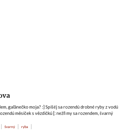
Hlavní menu
šova
ndem, gaľánečko moja? :] Spíšéj sa rozendú drobné ryby z vodú
 rozendú měsíček s vězdičkú [: nežľi my sa rozendem, švarný
švarný
ryba