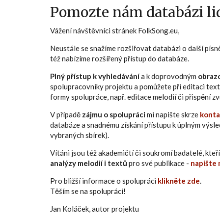
Pomozte nám databázi lid
Vážení návštěvníci stránek FolkSong.eu,
Neustále se snažíme rozšiřovat databázi o další pís
též nabízíme rozšířený přístup do databáze.
Plný přístup k vyhledávání
a k doprovodným
obraz
spolupracovníky projektu a pomůžete při editaci text
formy spolupráce, např. editace melodií či přispění 
V případě
zájmu o spolupráci
mi napište skrze
konta
databáze a snadnému získání přístupu k úplným výsl
vybraných sbírek).
Vítáni jsou též akademičtí či soukromí badatelé, kt
analýzy melodií i textů
pro své publikace -
napište 
Pro bližší informace o spolupráci
klikněte zde
.
Těším se na spolupráci!
Jan Koláček, autor projektu