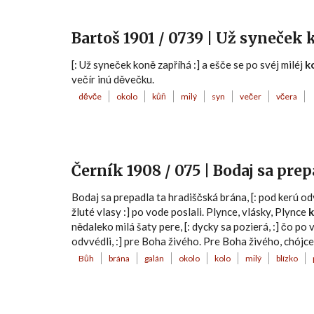
Bartoš 1901 / 0739 | Už syneček
[: Už syneček koně zapříhá :] a ešče se po svéj miléj
k
večír inú děvečku.
děvče
okolo
kůň
milý
syn
večer
včera
Černík 1908 / 075 | Bodaj sa pre
Bodaj sa prepadla ta hradiščská brána, [: pod kerú odv
žluté vlasy :] po vode poslali. Plynce, vlásky, Plynce
nědaleko milá šaty pere, [: dycky sa pozierá, :] čo po 
odvvédli, :] pre Boha živého. Pre Boha živého, chójce
Bůh
brána
galán
okolo
kolo
milý
blízko