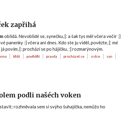
ček zapřihá
em
oblidá. Nevoblidé se, synečku, [: a šak tys měl včera večír :]
své panenky :] včera ani dnes. Kdo ste ju viděl, povězte, [: mé
 já povím, [: prochází se po hájičku, :] rozmarýnovým.
anna
těšit
povědět
pravda
procházet se
srdce
syn
 kolem podli našéch voken
astavit; rozhněvala sem si svýho šuhajíčka, nemůžo ho