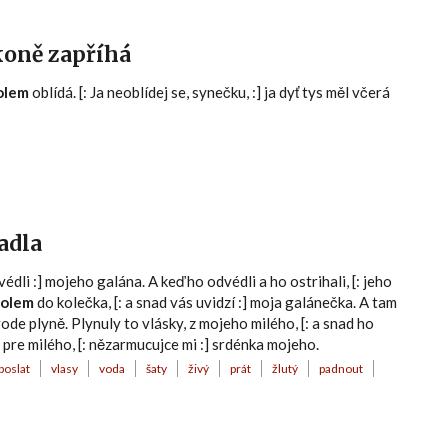
 koně zapříhá
olem
oblídá. [: Ja neoblídej se, synečku, :] ja dyť tys měl včerá
padla
édli :] mojeho galána. A keď ho odvédli a ho ostrihali, [: jeho
kolem
do kolečka, [: a snad vás uvidzí :] moja galánečka. A tam
vode plyně. Plynuly to vlásky, z mojeho milého, [: a snad ho
 pre milého, [: nězarmucujce mi :] srdénka mojeho.
poslat
vlasy
voda
šaty
živý
prát
žlutý
padnout