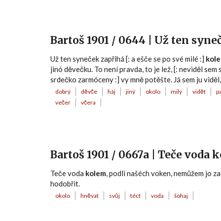
Bartoš 1901 / 0644 | Už ten syne
Už ten syneček zapřihá [: a ešče se po své milé :]
kol
jinó děvečku. To není pravda, to je lež, [: neviděl sem 
srdečko zarmóceny :] vy mně potěšte. Já sem ju viděl,
dobrý
děvče
háj
jiný
okolo
milý
vidět
p
večer
včera
Bartoš 1901 / 0667a | Teče voda
Teče voda
kolem
, podli našéch voken, nemůžem jo z
hodobřit.
okolo
hněvat
svůj
téct
voda
šohaj