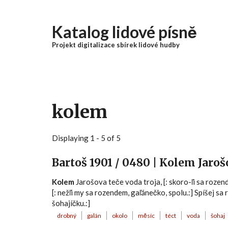
Přejít k hlavnímu obsahu
Katalog lidové písně
Projekt digitalizace sbírek lidové hudby
kolem
Displaying 1 - 5 of 5
Bartoš 1901 / 0480 | Kolem Jaro
Kolem
Jarošova teče voda troja, [: skoro-ľi sa roze
[: nežľi my sa rozendem, gaľánečko, spolu.:] Spíšej sa
šohajíčku.:]
drobný
galán
okolo
měsíc
téct
voda
šohaj