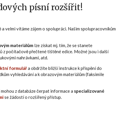
ových písní rozšířit!
ně a velmi vítáme zájem o spolupráci. Našim spolupracovníkům
ovým materiálům
lze získat mj. tím, že se stanete
ů z počítačově přečtené tištěné edice. Možné jsou i další
zvukovými nahrávkami, atd.
ktní formulář
a obdržíte bližší instrukce k přispění do
edkům vyhledávání a k obrazovým materiálům (faksimile
eří mohou z databáze čerpat informace a
specializované
mi
se žádostí o rozšířený přístup.