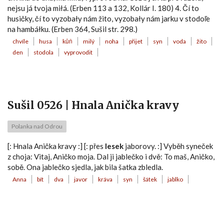
nejsu já tvoja miłá. (Erben 113 a 132, Kollár I. 180) 4. Čí to
husičky, čí to vyzobały nám žito, vyzobały nám jarku v stodoľe
na hambáłku. (Erben 364, Sušil str. 298.)
chvíle
husa
kůň
milý
noha
přijet
syn
voda
žito
den
stodola
vyprovodit
Sušil 0526 | Hnala Anička kravy
Polanka nad Odrou
[: Hnala Anička kravy :] [: přes
lesek
jaborovy. :] Vyběh syneček
z choja: Vitaj, Aničko moja. Dal ji jablečko i dvě: To maš, Aničko,
sobě. Ona jablečko sjedla, jak bila šatka zbledla.
Anna
bít
dva
javor
kráva
syn
šátek
jablko