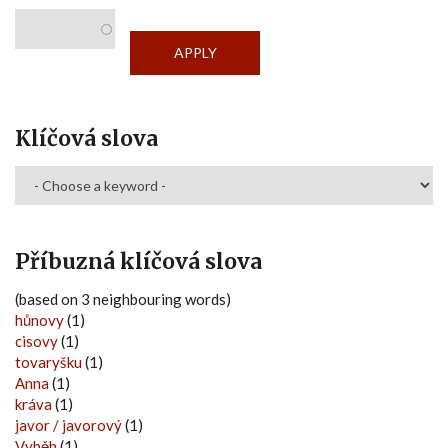
Klíčová slova
Příbuzná klíčová slova
(based on 3 neighbouring words)
hůnovy
(1)
cisovy
(1)
tovaryšku
(1)
Anna
(1)
kráva
(1)
javor / javorový
(1)
Vyběh
(1)