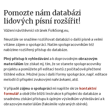
Pomozte nám databázi
lidových písní rozšířit!
Vážení návštěvníci stránek FolkSong.eu,
Neustále se snažíme rozšiřovat databázi o další písně a velmi
vítáme zájem o spolupráci. Našim spolupracovníkům též
nabízíme rozšířený přístup do databáze.
Plný přístup k vyhledávání
a k doprovodným
obrazovým
materiálům
lze získat mj. tím, že se stanete spolupracovníky
projektu a pomůžete při editaci textů z počítačově přečtené
tištěné edice. Možné jsou i další formy spolupráce, např. editace
melodií či přispění zvukovými nahrávkami, atd.
V případě
zájmu o spolupráci
mi napište skrze
kontaktní
formulář
a obdržíte bližší instrukce k přispění do databáze a
snadnému získání přístupu k úplným výsledkům vyhledávání a k
obrazovým materiálům (faksimile vybraných sbírek).