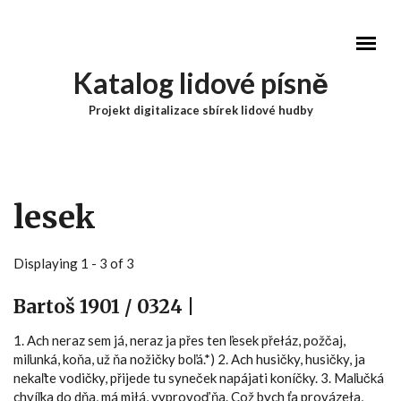
Přejít k hlavnímu obsahu
Katalog lidové písně
Projekt digitalizace sbírek lidové hudby
Hlavní menu
lesek
Displaying 1 - 3 of 3
Bartoš 1901 / 0324 |
1. Ach neraz sem já, neraz ja přes ten ľesek přełáz, požčaj,
miľunká, koňa, už ňa nožičky boľá.*) 2. Ach husičky, husičky, ja
nekaľte vodičky, přijede tu syneček napájati koníčky. 3. Maľučká
chvíľka do dňa, má miłá, vyprovoď ňa. Což bych ťa provázeła,