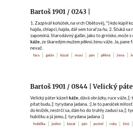
Bartoš 1901 / 0243 |
1. Zazpíváł kohútek, na vrch Obětovéj, *) kdo kúpił k
hajda, chłapci, hajda, dáł sem toraľ za ňu. 2. Ščuká s
zapomíná. Starodávný gaľán, jako to grnisko, može s
káže
, ze škaredým mužem pěknú ženu váže. Ja, pane 
nevaž.
fara
galán
kázat
moci
pán
pěkný
žena
š
Bartoš 1901 / 0844 | Velický pát
Velický páter kázeň
káže
, dává obrázky, ruce váže, [:
pítat budu, [: tyrydana jadana. :] Je to panáček miłost
do knížék, nestrčí sa, dám ho do truhły zadusí sa, [: t
hubičku a já jemu, [: tyrydana jadana :]
hubička
jeden
kázat
pán
postel
ruka
živý