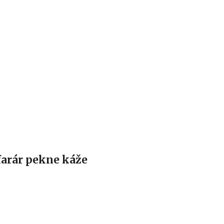
Hlavní menu
 farár pekne káže