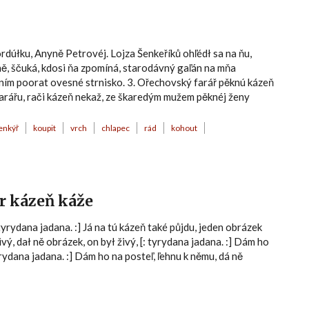
ordúłku, Anyně Petrovéj. Lojza Šenkeříků ohľédł sa na ňu,
a ně, ščuká, kdosi ňa zpomíná, starodávný gaľán na mňa
 ním poorat ovesné strnisko. 3. Ořechovský farář pěknú kázeň
farářu, rači kázeň nekaž, ze škaredým mužem pěknéj ženy
enkýř
koupit
vrch
chlapec
rád
kohout
er kázeň káže
 tyrydana jadana. :] Já na tú kázeň také půjdu, jeden obrázek
ivý, dał ně obrázek, on był živý, [: tyrydana jadana. :] Dám ho
yrydana jadana. :] Dám ho na posteľ, ľehnu k němu, dá ně