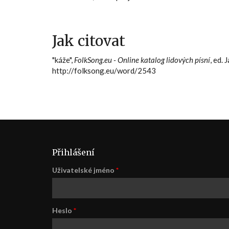
Jak citovat
"káže",
FolkSong.eu - Online katalog lidových písní
, ed.
http://folksong.eu/word/2543
Přihlášení
Uživatelské jméno
*
Heslo
*