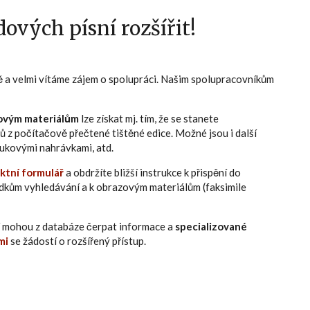
ových písní rozšířit!
ně a velmi vítáme zájem o spolupráci. Našim spolupracovníkům
ovým materiálům
lze získat mj. tím, že se stanete
ů z počítačově přečtené tištěné edice. Možné jsou i další
zvukovými nahrávkami, atd.
ktní formulář
a obdržíte bližší instrukce k přispění do
edkům vyhledávání a k obrazovým materiálům (faksimile
eří mohou z databáze čerpat informace a
specializované
mi
se žádostí o rozšířený přístup.