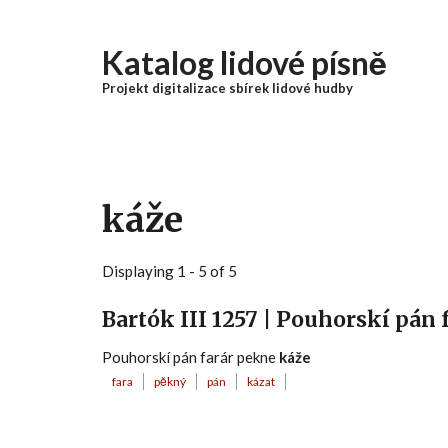
Přejít k hlavnímu obsahu
Katalog lidové písně
Projekt digitalizace sbírek lidové hudby
káže
Displaying 1 - 5 of 5
Bartók III 1257 | Pouhorskí pán
Pouhorskí pán farár pekne
káže
fara
pěkný
pán
kázat