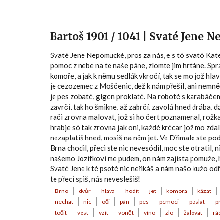
Bartoš 1901 / 1041 | Svaté Jene 
Svaté Jene Nepomucké, pros za nás, e s tó svató Kat
pomoc z nebe na te naše páne, zlomte jim hrtáne. Sprá
komoře, a jak k němu sedlák vkročí, tak se mo jož hla
je cezozemec z Moščenic, dež k nám přešil, ani nemněl 
je pes zobaté, glgon proklaté. Na robotě s karabáče
zavrči, tak ho šmikne, až zabrčí, zavolá hned drába, d
rači zrovna malovat, jož si ho čert poznamenal, rož
hrabje só tak zrovna jak oni, každé krécar jož mo zda
nezaplatiš hned, mosiš na něm jet. Ve Dřimale ste podm
Brna chodil, přeci ste nic nevesódil, moc ste otratil,
našemo Jozifkovi me pudem, on nám zajista pomuže, ho
Svaté Jene k té psotě nic neřikáš a nám našo kužo odři
te přeci spiš, nás neveslešiš!
Brno
dvůr
hlava
hodit
jet
komora
kázat
nechat
nic
oči
pán
pes
pomoci
poslat
p
točit
vést
vzít
vonět
víno
zlo
žalovat
rá