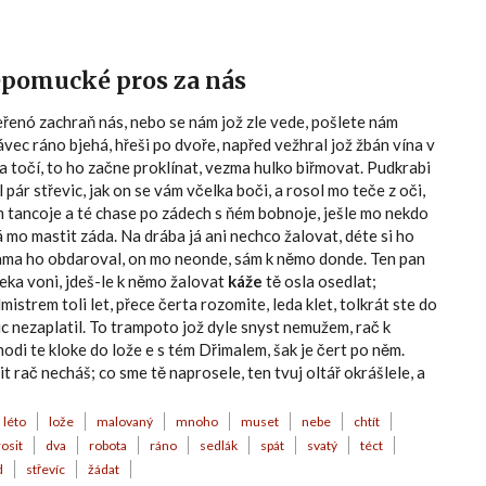
Nepomucké pros za nás
eřenó zachraň nás, nebo se nám jož zle vede, pošlete nám
vec ráno bjehá, hřeši po dvoře, napřed vežhral jož žbán vína v
va točí, to ho začne proklínat, vezma hulko biřmovat. Pudkrabi
pár střevic, jak on se vám včelka boči, a rosol mo teče z oči,
m tancoje a té chase po zádech s ňém bobnoje, ješle mo nekdo
á mo mastit záda. Na drába já ani nechco žalovat, déte si ho
kama ho obdaroval, on mo neonde, sám k němo donde. Ten pan
leka voni, jdeš-le k němo žalovat
káže
tě osla osedlat;
istrem toli let, přece čerta rozomite, leda klet, tolkrát ste do
 nic nezaplatil. To trampoto jož dyle snyst nemužem, rač k
di te kloke do lože e s tém Dřimalem, šak je čert po něm.
t rač necháš; co sme tě naprosele, ten tvuj oltář okrášlele, a
léto
lože
malovaný
mnoho
muset
nebe
chtít
rosit
dva
robota
ráno
sedlák
spát
svatý
téct
d
střevíc
žádat