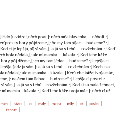
:] Hdo ju vidzel, něch poví, [: něch mňa hlavenka . . . něbolí. :]
Keď pres ty hory pójdzeme, [: čo my tam píjac . . . budzeme? :]
eď ci je lepšja, pij si sám, [: a já sa s tebú . . . rozžehnám. :J Keď
 bych bola nědala, [: ale mi mamka . . . kázala. :] Keď tebe
káže
ty hory pój džeme, [: co my tam jédac .. . budzeme? :] Lepšja ci
lepšja, jedz ju sám, [: a já sa s tebú . . . rozžehnám :] Keď si sa
bola nědala [: ale mi mamka ... kázala :] Keď tebe
káže
tvoja mác,
eme, [: na čem tam liehac . .. budzeme? :] Lepšja ci postel z
ež si sám, [: a já sa s tebú .. . rozžehnám. :] Keď si sa mala žehnaci,
ale mi mamka ... kázala. :] Keď tebe
káže
tvoja mác, [: něch ci už
amen
kázat
les
malý
matka
milý
pít
poslat
žehnat