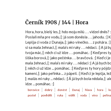
Černík 1908 / 144 | Hora
Hora, hora, bielý les, [: hdo moju milú . . . vidzel dněs? 
Poslali mňa pre vodu, [: já som doněsla . . . jahodu. :] 
Lepšja ci voda z Dunaja, [: jako vínečko. . . z pohára. :] K
si sa mala žehnaci, [: mala’s mi ruky . . . nědaci. :] A já
tvoja mác, [: něch ci už idze . . . pomáhac. :] Keď pres 
šiška borová, [: jako pečénka . . . bravčová. :] Keď ci je 
mala žehnaci, [: mala’s mi ruky . . . nědaci :| A já bych 
[: něch ci už idze ... pomáhac. :] Keď pres ty hory pójdz
kamení, [: jako peřinka ... z pápelí. :] Keď ci je lepšja, l
[: malás mi ruky ... nědaci. :] Á já bych bola nědala, [: 
idze ... pomáhac. :]
borovice
dobrý
donést
Dunaj
hlava
hora
k
postel
povědět
ruka
vidět
voda
víno
peřina