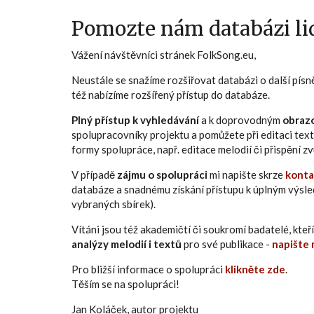
Pomozte nám databázi lid
Vážení návštěvníci stránek FolkSong.eu,
Neustále se snažíme rozšiřovat databázi o další pís
též nabízíme rozšířený přístup do databáze.
Plný přístup k vyhledávání
a k doprovodným
obraz
spolupracovníky projektu a pomůžete při editaci text
formy spolupráce, např. editace melodií či přispění 
V případě
zájmu o spolupráci
mi napište skrze
konta
databáze a snadnému získání přístupu k úplným výsl
vybraných sbírek).
Vítáni jsou též akademičtí či soukromí badatelé, kt
analýzy melodií i textů
pro své publikace -
napište 
Pro bližší informace o spolupráci
klikněte zde
.
Těším se na spolupráci!
Jan Koláček, autor projektu