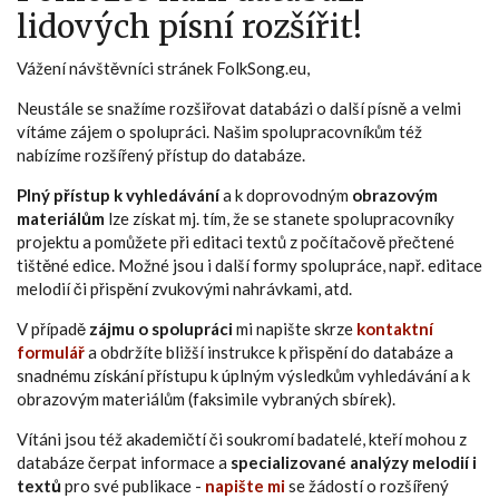
lidových písní rozšířit!
Vážení návštěvníci stránek FolkSong.eu,
Neustále se snažíme rozšiřovat databázi o další písně a velmi
vítáme zájem o spolupráci. Našim spolupracovníkům též
nabízíme rozšířený přístup do databáze.
Plný přístup k vyhledávání
a k doprovodným
obrazovým
materiálům
lze získat mj. tím, že se stanete spolupracovníky
projektu a pomůžete při editaci textů z počítačově přečtené
tištěné edice. Možné jsou i další formy spolupráce, např. editace
melodií či přispění zvukovými nahrávkami, atd.
V případě
zájmu o spolupráci
mi napište skrze
kontaktní
formulář
a obdržíte bližší instrukce k přispění do databáze a
snadnému získání přístupu k úplným výsledkům vyhledávání a k
obrazovým materiálům (faksimile vybraných sbírek).
Vítáni jsou též akademičtí či soukromí badatelé, kteří mohou z
databáze čerpat informace a
specializované analýzy melodií i
textů
pro své publikace -
napište mi
se žádostí o rozšířený