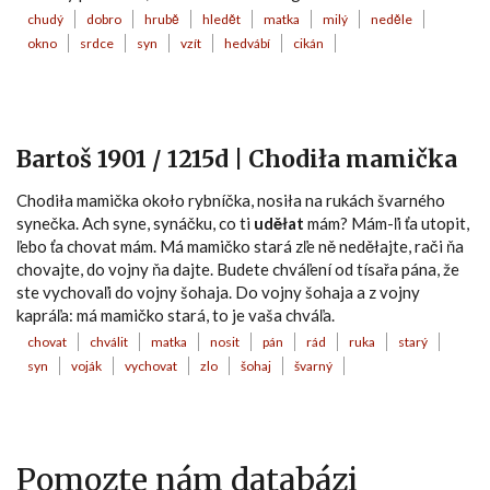
chudý
dobro
hrubě
hledět
matka
milý
neděle
okno
srdce
syn
vzít
hedvábí
cikán
Bartoš 1901 / 1215d | Chodiła mamička
Chodiła mamička około rybníčka, nosiła na rukách švarného
synečka. Ach syne, synáčku, co ti
uděłat
mám? Mám-ľi ťa utopit,
ľebo ťa chovat mám. Má mamičko stará zľe ně neděłajte, rači ňa
chovajte, do vojny ňa dajte. Budete chváľení od tísařa pána, že
ste vychovaľi do vojny šohaja. Do vojny šohaja a z vojny
kapráľa: má mamičko stará, to je vaša chváľa.
chovat
chválit
matka
nosit
pán
rád
ruka
starý
syn
voják
vychovat
zlo
šohaj
švarný
Pomozte nám databázi