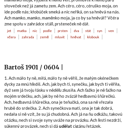
słoveček než já zametu zem. Ach céro, céro, céruško moja, on
ide podľe nás; kłobúček smeká a nic neříká, on sa hněvá na nás.
Ach mamko, mamko, maměnko moja, ja co by sa hněváł? Včéra
zme społu v zahrádce stáľi, prsteneček ně dáł.
jet
matka
nic
podle
prsten
dva
stát
syn
ven
včera
zahrada
země
mluvit
hněvat
klobouk
Bartoš 1901 / 0604 |
1. Ach máło ty ně, miłá, máło ty ně věříš, že małým okénečkem
dycky za mnú hľedíš. Ach, jak bych ti, synečku, jak bych ti věřiła,
dyž sem já tvoju łásku v něděľu zkusiła. Ach ťažko je ně ťažko na
mojém srdečku, ach, jak by ně ho zvázáł hedbavnú šňůrečkú.
Ach, hedbavná šňůrečka, ona je teňučká, ona sa ně vřezała
hrubě do srdečka. 2. Ach synečkova mati, ona je tak dobrá,
nedała si ně vzít, že su já chudobná. Ach já na ňu odkážu, takovú
otázku, nech si svoje syny uváže na provázku. Ach ľesti nezdrží,
súkenný provázek, nech si dá
uděłat
cigánu řetázek.