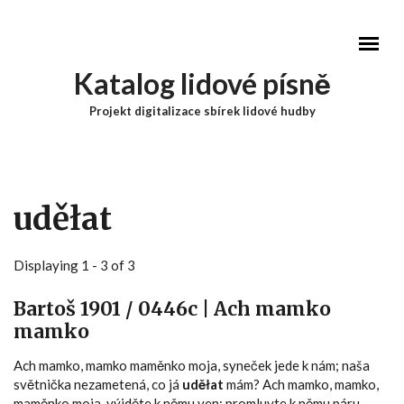
Přejít k hlavnímu obsahu
Katalog lidové písně
Projekt digitalizace sbírek lidové hudby
Hlavní menu
uděłat
Displaying 1 - 3 of 3
Bartoš 1901 / 0446c | Ach mamko
mamko
Ach mamko, mamko maměnko moja, syneček jede k nám; naša
světnička nezametená, co já
uděłat
mám? Ach mamko, mamko,
maměnko moja, výjděte k němu ven; promluvte k němu páru