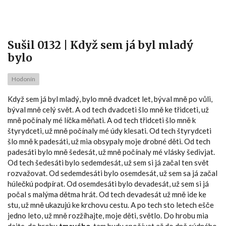
Sušil 0132 | Když sem já byl mladý
bylo
Hodonín
Když sem já byl mladý, bylo mně dvadcet let, býval mně po vůli,
býval mně celý svět. A od tech dvadceti šlo mně ke třidceti, už
mně počínaly mé líčka měňati. A od tech třidceti šlo mně k
štyrydceti, už mně počínaly mé údy klesati. Od tech štyrydceti
šlo mně k padesáti, už mia obsypaly moje drobné děti. Od tech
padesáti bylo mně šedesát, už mně počínaly mé vlásky šedivjat.
Od tech šedesáti bylo sedemdesát, už sem si já začal ten svět
rozvažovat. Od sedemdesáti bylo osemdesát, už sem sa já začal
húlečkú podpírat. Od osemdesáti bylo devadesát, už sem si já
počal s malýma dětma hrát. Od tech devadesát už mně ide ke
stu, už mně ukazujú ke krchovu cestu. A po tech sto letech ešče
jedno leto, už mně rozžíhajte, moje děti, světlo. Do hrobu mia