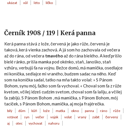
ukázat
vůl
léto
líčko
Černík 1908 / 119 | Kerá panna
Kerá panna stává z lože, červená je jako růže, červená je
taková, kerá vienka zachová. A já som ho zachovala od večera
až do rána, od večera
tmavého
až do rána bielého. A keď prišlo
bielé ránko, prišla mamka pod okénko, staň, Janoško, staň
vzhůru, verbujů ťa na vojnu. Bežce domů, má mamička, osedlajce
mi koníčka, sedlajce mi vraného, budzem sadac na něho. Keď
som na koníčka sadal, tatko na mňa takto volal: » S Pánom
Bohom, synu mój, ťažko som ťa vychoval. « Choval som ťa z růže
kvetom, včilej idzeš cudzím svetom, choval som ťa laliju, a včilej
ťa zabijú. S Pánom Bohom , má mamička, s Pánom Bohom, mój
tacíček, s Pánom Bohom, mamička, aj moja frajérečka.
bílý
dům
kůň
lože
matka
okno
panna
ráno
růže
vstávat
syn
večer
voják
volat
vraný
zabít
červený
aj
otec
vychovat
nahoru