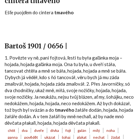
cintera tmavého
Ešťe puojďem do cintera
tmavého
Bartoš 1901 / 0656 |
1. Povězte vy ně, pani fojtová, ľesti tu była gaľánka moja –
hojada, hojada gaľánka moja. Ona tu była, u dveří stáła,
tancovat chtěła a mně se báła, hojada, hojada a mně se báła.
Dybych já věděł, kdo s ňó tancováł, věru bych já mu záda
zmaľováł, hojada, hojada záda zmaľováł. 2. Přes Javorníčky, só
dva chodníčky, ukaž mně, miłá, svoje nožičky, hojada, hojada,
svoje nožičky. Ja neukážu, nejsu tvůj blázen, ať my, šohájku, neco
nedokážem, hojada, hojada, neco nedokážem. Až bych dokázał,
tož bych byl svázán a do
tmavého
žałáře dodán, hojada, hojada
žałáře dodán. A v tem žałáři by mně nechaľi, až by nade mnó
děvčata płakaľi, hojada, hojada děvčata płakaľi.
chtít
dva
dveře
dívka
fojt
galán
milý
noha
panna
povědět
ukázat
šohaj
plakat
nechat
žádat