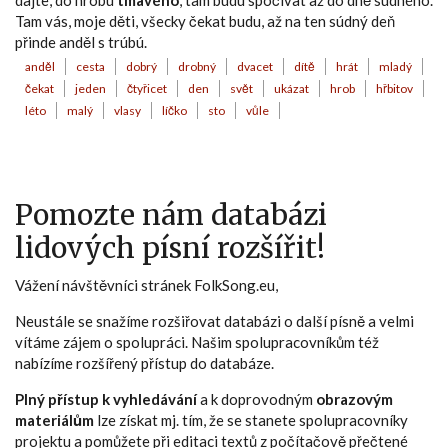
dajte, do hrobu
tmavého
, tam budu spočívat až do dně súdného.
Tam vás, moje děti, všecky čekat budu, až na ten súdný deň
přinde anděl s trúbú.
anděl
cesta
dobrý
drobný
dvacet
dítě
hrát
mladý
čekat
jeden
čtyřicet
den
svět
ukázat
hrob
hřbitov
léto
malý
vlasy
líčko
sto
vůle
Pomozte nám databázi
lidových písní rozšířit!
Vážení návštěvníci stránek FolkSong.eu,
Neustále se snažíme rozšiřovat databázi o další písně a velmi
vítáme zájem o spolupráci. Našim spolupracovníkům též
nabízíme rozšířený přístup do databáze.
Plný přístup k vyhledávání
a k doprovodným
obrazovým
materiálům
lze získat mj. tím, že se stanete spolupracovníky
projektu a pomůžete při editaci textů z počítačově přečtené