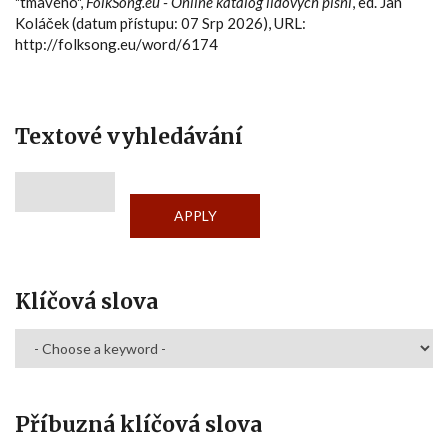
"tmavého",
FolkSong.eu - Online katalog lidových písní
, ed. Jan
Koláček (datum přístupu: 07 Srp 2026), URL:
http://folksong.eu/word/6174
Textové vyhledávání
Klíčová slova
Příbuzná klíčová slova