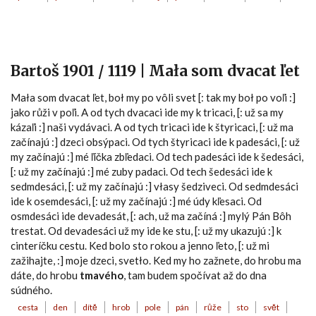
Bartoš 1901 / 1119 | Mała som dvacat ľet
Mała som dvacat ľet, boł my po vôli svet [: tak my boł po voľi :]
jako růži v poľi. A od tych dvacaci ide my k tricaci, [: už sa my
kázaľi :] naši vydávaci. A od tych tricaci ide k štyricaci, [: už ma
začínajú :] dzeci obsýpaci. Od tych štyricaci ide k padesáci, [: už
my začínajú :] mé ľíčka zbľedaci. Od tech padesáci ide k šedesáci,
[: už my začínajú :] mé zuby padaci. Od tech šedesáci ide k
sedmdesáci, [: už my začínajú :] vłasy šedziveci. Od sedmdesáci
ide k osemdesáci, [: už my začínajú :] mé údy kľesaci. Od
osmdesáci ide devadesát, [: ach, už ma začíná :] mylý Pán Bôh
trestat. Od devadesáci už my ide ke stu, [: už my ukazujú :] k
cinteríčku cestu. Ked bolo sto rokou a jenno ľeto, [: už mi
zažihajte, :] moje dzeci, svetło. Ked my ho zažnete, do hrobu ma
dáte, do hrobu
tmavého
, tam budem spočívat až do dna
súdného.
cesta
den
dítě
hrob
pole
pán
růže
sto
svět