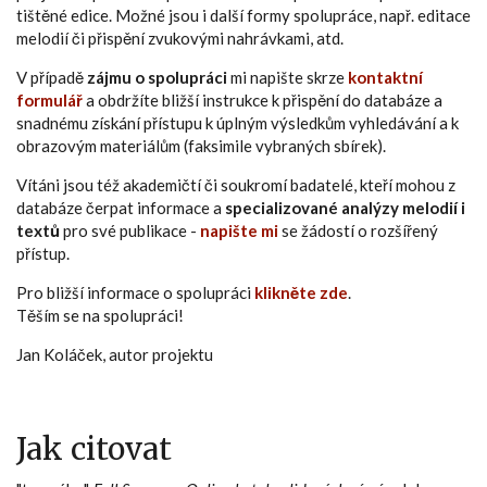
tištěné edice. Možné jsou i další formy spolupráce, např. editace
melodií či přispění zvukovými nahrávkami, atd.
V případě
zájmu o spolupráci
mi napište skrze
kontaktní
formulář
a obdržíte bližší instrukce k přispění do databáze a
snadnému získání přístupu k úplným výsledkům vyhledávání a k
obrazovým materiálům (faksimile vybraných sbírek).
Vítáni jsou též akademičtí či soukromí badatelé, kteří mohou z
databáze čerpat informace a
specializované analýzy melodií i
textů
pro své publikace -
napište mi
se žádostí o rozšířený
přístup.
Pro bližší informace o spolupráci
klikněte zde
.
Těším se na spolupráci!
Jan Koláček, autor projektu
Jak citovat