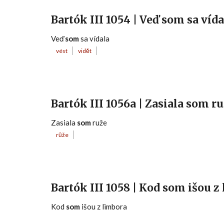
Bartók III 1054 | Veď som sa vída
Veď
som
sa vídala
vést
vidět
Bartók III 1056a | Zasiala som r
Zasiala
som
ruže
růže
Bartók III 1058 | Kod som išou z
Kod
som
išou z limbora