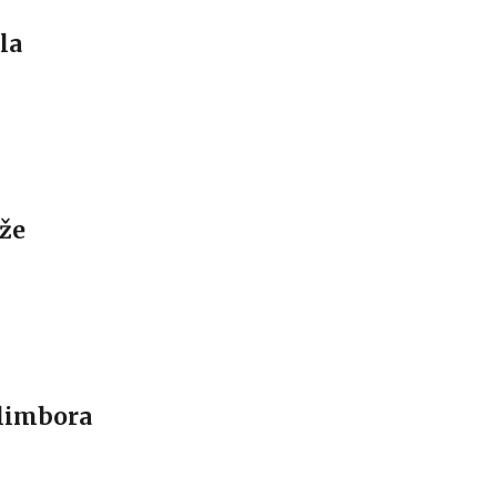
la
uže
 limbora