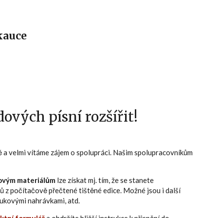
ukauce
ových písní rozšířit!
ně a velmi vítáme zájem o spolupráci. Našim spolupracovníkům
ovým materiálům
lze získat mj. tím, že se stanete
ů z počítačově přečtené tištěné edice. Možné jsou i další
zvukovými nahrávkami, atd.