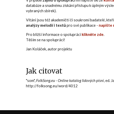
V případě
zájmu o spolupráci
mi napište skrze
konta
databáze a snadnému získání přístupu k úplným výsl
vybraných sbírek).
Vítáni jsou též akademičtí či soukromí badatelé, kt
analýzy melodií i textů
pro své publikace -
napište 
Pro bližší informace o spolupráci
klikněte zde
.
Těším se na spolupráci!
Jan Koláček, autor projektu
Jak citovat
"som",
FolkSong.eu - Online katalog lidových písní
, ed. 
http://folksong.eu/word/4012