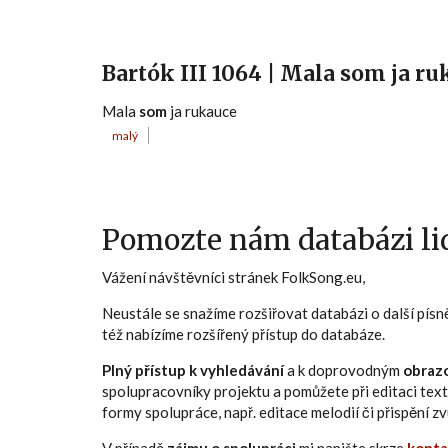
Bartók III 1064 | Mala som ja r
Mala
som
ja rukauce
malý
Pomozte nám databázi lid
Vážení návštěvníci stránek FolkSong.eu,
Neustále se snažíme rozšiřovat databázi o další pís
též nabízíme rozšířený přístup do databáze.
Plný přístup k vyhledávání
a k doprovodným
obraz
spolupracovníky projektu a pomůžete při editaci text
formy spolupráce, např. editace melodií či přispění 