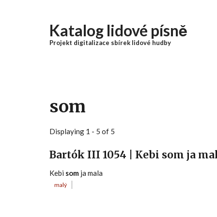
Přejít k hlavnímu obsahu
Katalog lidové písně
Projekt digitalizace sbírek lidové hudby
som
Displaying 1 - 5 of 5
Bartók III 1054 | Kebi som ja ma
Kebi
som
ja mala
malý