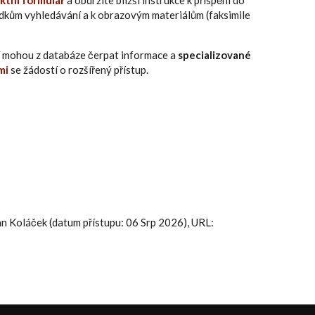
ktní formulář
a obdržíte bližší instrukce k přispění do
edkům vyhledávání a k obrazovým materiálům (faksimile
eří mohou z databáze čerpat informace a
specializované
mi
se žádostí o rozšířený přístup.
Jan Koláček (datum přístupu: 06 Srp 2026), URL: