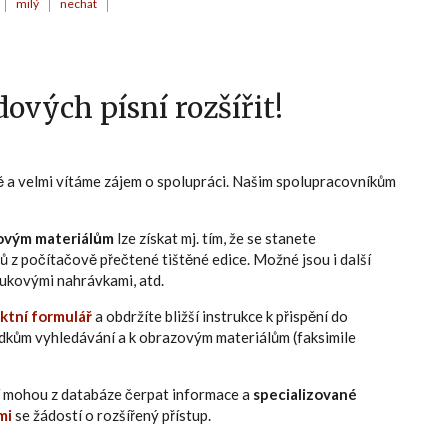
milý
nechat
ových písní rozšířit!
ně a velmi vítáme zájem o spolupráci. Našim spolupracovníkům
ovým materiálům
lze získat mj. tím, že se stanete
ů z počítačově přečtené tištěné edice. Možné jsou i další
zvukovými nahrávkami, atd.
ktní formulář
a obdržíte bližší instrukce k přispění do
edkům vyhledávání a k obrazovým materiálům (faksimile
eří mohou z databáze čerpat informace a
specializované
mi
se žádostí o rozšířený přístup.