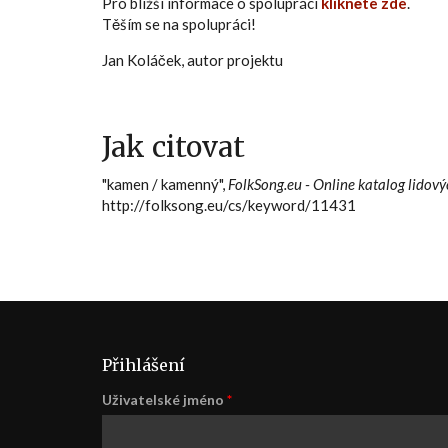
Pro bližší informace o spolupráci
klikněte zde
.
Těším se na spolupráci!
Jan Koláček, autor projektu
Jak citovat
"kamen / kamenný",
FolkSong.eu - Online katalog lidový
http://folksong.eu/cs/keyword/11431
Přihlášení
Uživatelské jméno
*