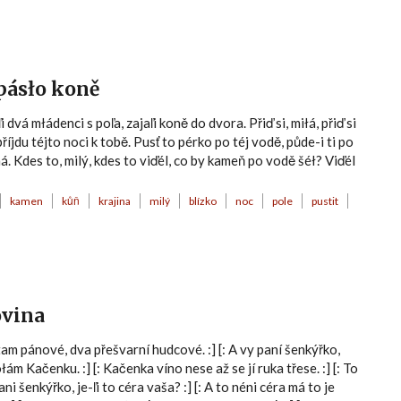
 pásło koně
dvá młádenci s poľa, zajaľi koně do dvora. Přiď si, miłá, přiď si
říjdu téjto noci k tobě. Pusť to pérko po téj vodě, půde-i ti po
. Kdes to, milý, kdes to viďél, co by kameň po vodě šéł? Viďél
kamen
kůň
krajina
milý
blízko
noc
pole
pustit
ovina
i tam pánové, dva přešvarní hudcové. :] [: A vy paní šenkýřko,
ám Kačenku. :] [: Kačenka víno nese až se jí ruka třese. :] [: To
i šenkýřko, je-ľi to céra vaša? :] [: A to néni céra má to je