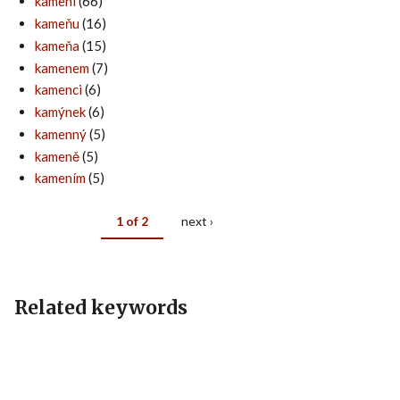
kameni
(66)
kameňu
(16)
kameňa
(15)
kamenem
(7)
kamenci
(6)
kamýnek
(6)
kamenný
(5)
kameně
(5)
kamením
(5)
1 of 2
next ›
Related keywords