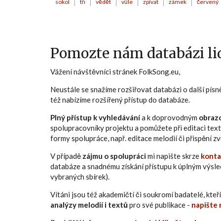
sokol
tři
vědět
vůle
zpívat
zámek
červený
Pomozte nám databázi lid
Vážení návštěvníci stránek FolkSong.eu,
Neustále se snažíme rozšiřovat databázi o další pís
též nabízíme rozšířený přístup do databáze.
Plný přístup k vyhledávání
a k doprovodným
obraz
spolupracovníky projektu a pomůžete při editaci text
formy spolupráce, např. editace melodií či přispění 
V případě
zájmu o spolupráci
mi napište skrze
konta
databáze a snadnému získání přístupu k úplným výsl
vybraných sbírek).
Vítáni jsou též akademičtí či soukromí badatelé, kt
analýzy melodií i textů
pro své publikace -
napište 