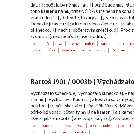
dat, :] [: počała by ně mati lát. :] [: Až ti bude mati łát, :
toho
kameňa
na můj trmeň. :] [: A s tremeňa na koňa, :]
vráta uderiľi. :] [: Otevřte, tovaryši, :] [: vezem vám těł
Doneste jí łavicu :] [; a k tomu vína skľenicu. :] : [: Ja
okénečko, :] [: nech si občerstvím srdečko. :] [: Proč z
zvóniti, :] [: nechtěła’s na mše choditi. :]
aj
duše
dva
hodný
jeden
kamen
kůň
m
přijet
růže
sklenice
srdce
svatý
tři
vézt
Bartoš 1901 / 0003b | Vychádzał
Vychádzało súnečko, ej, vychádzało súnečko ej, v ned
tŕnenú. [: Rychtárova Kačena :] z kosteła sa vrátyła. [:
odtrhła :] tri pérečka uviła. [: Daj Bôh ščastý dziéve
pérko ľež venec. [: Stan ty myłá na
kamen
:] a s
kame
Dze si jakživ neboła :] any tvoja rodyna. [: Any otec a
aj
kamen
kachna
kůň
otec
pole
pero
fo
bratr
dívka
vyjít
neděle