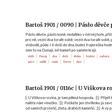
Bartoš 1901 / 0090 | Pásło děvče
Pásło děvče, pásło koně, nedaľeko v čérnéj hoře, přišľi 
pro ně, vezni dva toraľe sobě; vezni dva toraľe sobě, p
słobodě, půde-i ti dolů do dna, budeš frajerečka hodná
sem to na Dunaji, šéł kameň po samém kraji.
dolů
Dunaj
dva
dvůr
dívka
hodný
nahoru
pero
vidět
voda
černý
den
Bartoš 1901 / 0116c | U Viškova r
[: U Viškova rovina, je tam pěkná hospoda. :] [: Přijeľ
naľéte nám vínečko. :] [: Počkéte jen chviľenku já zavoł
od saméch prsteňů, złata, drahéch kameňů. :] [: A vy pan