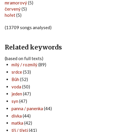
mramorový
(5)
červený
(5)
hořet
(5)
(13709 songs analysed)
Related keywords
(based on full texts)
milý / rozmilý
(89)
srdce
(53)
Bůh
(52)
voda
(50)
jeden
(47)
syn
(47)
panna / panenka
(44)
dívka
(44)
matka
(42)
tři / třetí
(41)