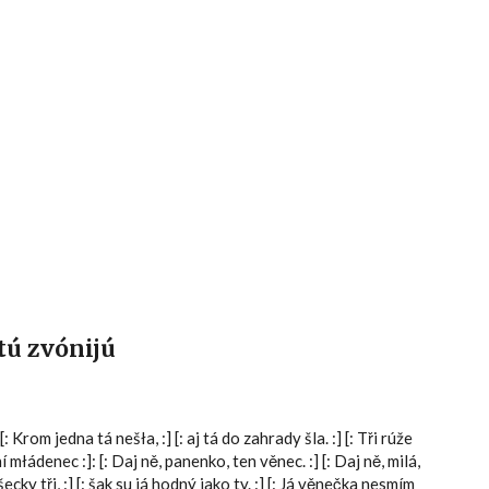
Hlavní menu
tú zvónijú
: Krom jedna tá nešła, :] [: aj tá do zahrady šla. :] [: Tři rúže
k ní młádenec :]: [: Daj ně, panenko, ten věnec. :] [: Daj ně, milá,
šecky tři, :] [: šak su já hodný jako ty. :] [: Já věnečka nesmím