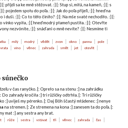
] [: příjdi sa ke mně stěžovat. :] [: Stup si, miłá, na kameň, :] [: s
 [: pojedem społu do poľa. :] [: Jak do poľa přijeľi, :] [: hneď na
o i duši. :] [: Co to těło činiło? :] [: Na mše svaté nechodiło. :] [:
k to vínko vypiła, :] [ hneď modrý płameň pustiła. :] [: Otevřte
vony nezvóníte, :] [: snáď ani o mně nevíte? :] [: Nesmíme ti
atka
milý
modrý
vědět
zvon
okno
panna
pole
vrata
víno
věnec
zahrada
smět
jet
otevřít
o súnečko
zeľu v čas ranyčko. [: Opreło sa na stenu :] na zahrádku
 Do zahrady kročiła :] tri růžičky odtrhła. [: Tri růžičky
nko :] uviješ my pérenko. [: Daj Bôh ščastý młádenec :] nenye
na
na stremen. [: Ze stremena na kona :] zanesem ta do poľa. [:
ny mat :] any sestra any brat.
jt
růže
sestra
vstávat
tři
věnec
zahrada
čas