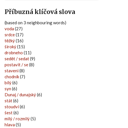
Příbuzná klíčová slova
(based on 3 neighbouring words)
voda
(27)
srdce
(17)
těžký
(16)
široký
(15)
drobneho
(11)
sedět / sedat
(9)
postavit / se
(8)
staveni
(8)
chodník
(7)
bílý
(6)
syn
(6)
Dunaj / dunajský
(6)
stát
(6)
stoudví
(6)
šest
(6)
milý / rozmilý
(5)
hlava
(5)