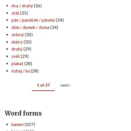
dva / druhý
(36)
stát
(35)
pán / panáček / pánský
(34)
dům / domek / doma
(34)
zelený
(30)
dobrý
(30)
druhý
(29)
svět
(29)
plakat
(28)
šohaj / ka
(28)
1 of 27
next ›
Word forms
kamen
(107)