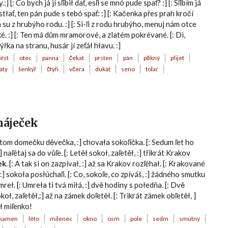
] [: Co bych já jí sľíbił dať, esľi se mnó pude spať? :] [: Sľíbím já
 stłať, ten pán pude s tebó spať: :] [: Kačenka přes prah kročí
já su z hrubýho rodu. :] [: Si-ľi z rodu hrubýho, menuj nám otce
 :] [: Ten má dům mramorové, a zlatém pokrévané. [: Di,
ýřka na stranu, husár jí zeťáł hłavu. :]
ést
otec
panna
čekat
prsten
pán
pěkný
přijet
aty
šenkýř
čtyři
včera
dukát
seno
tolar
 háječek
V tom domečku děvečka, :] chovała sokoľíčka. [: Sedum ľet ho
] naľétaj sa do vůľe. [: Letěł sokoł, zaľetěł, :] třikrát Krakov
ek
. [: A tak si on zazpívał, :] až sa Krakov rozľéhał. [: Krakované
 :] sokoła posłúchaľi. [: Co, sokoľe, co zpíváš, :] žádného smutku
eł. [: Umreła ti tvá miłá, :] dvě hodiny s połedňa. [: Dvě
oł, zaľetěł,:] až na zámek doľetěł. [: Trikrát zámek obľetěł, ]
ł miľenko!
kamen
léto
milenec
okno
osm
pole
sedm
smutný