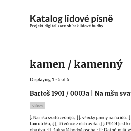
Přejít k hlavnímu obsahu
Katalog lidové písně
Projekt digitalizace sbírek lidové hudby
kamen / kamenný
Displaying 1 - 5 of 5
Bartoš 1901 / 0003a | Na mšu sva
Vlčnov
[: Na mšu svatú zvónijú, :] [: všecky panny na ňu idú. :] [
tam utrhła, :] [: tři věnce z nich uviła. :] [: Přišéł jest 
oba dva, :] [: šak su já hodná osoba. :] [: Daj ně, milá, v