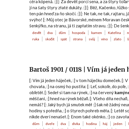
céra kópená. :] [: Za devět porcí sena, a za štyry toľary.:
jí na šaty štyry złaté dukáty. :] [: Běž, Kačenko, łůžko
ten pán hneď za ňo skočí. :] [: Ne tak, ne tak, rajtaru, 
svýho! [: Můj otec je Bávorské, ménem Moravan české.
šenkýřko, na stranu, já ti zapłatím stravu. :] [: De šenk
devět
dva
dům
hospoda
kamen
Kateřina
n
ruka
skočit
spát
strana
svůj
víno
zlato
š
Bartoš 1901 / 0118 | Vím já jeden
[: Vím já jeden háječek, :] v tom háječku domeček. [: 
chovała, :] na osmý ho pustiła: [: Leť, sokoľe, do poľe, :
obľetěł. [: Sedeł si tam na rýnek, :] na červený
kamýn
měščani, :] hned na rýnek běžaľi. [: Všeho díła nechaľi,
nemáš? [: Jaký bych já smutek měł :] šak ně žádný neumr
hodiny s połedňa, :] o štyrech pohreb měła. [: Letěł sok
nikde dverí nenašeł. [: Enom také okénko, :] co zavoła
dům
dveře
dva
dívka
hodina
háj
jeden