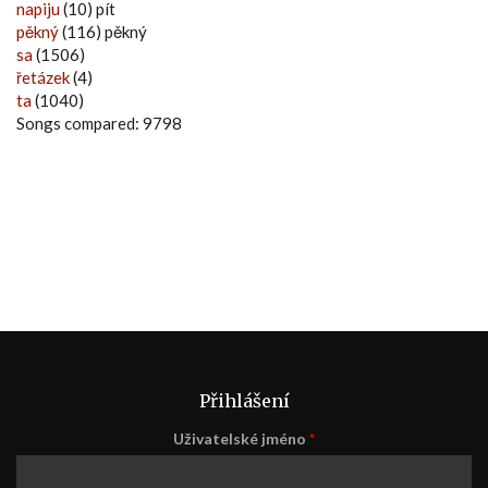
napiju
(10) pít
pěkný
(116) pěkný
sa
(1506)
řetázek
(4)
ta
(1040)
Songs compared: 9798
Přihlášení
Uživatelské jméno
*