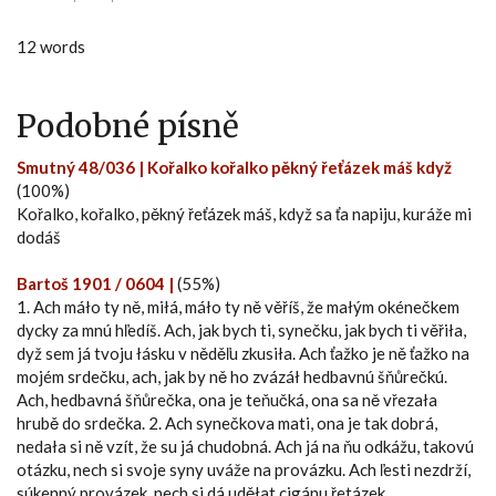
12 words
Podobné písně
Smutný 48/036 | Kořalko kořalko pěkný řeťázek máš když
(100%)
Kořalko, kořalko, pěkný řeťázek máš, když sa ťa napiju, kuráže mi
dodáš
Bartoš 1901 / 0604 |
(55%)
1. Ach máło ty ně, miłá, máło ty ně věříš, že małým okénečkem
dycky za mnú hľedíš. Ach, jak bych ti, synečku, jak bych ti věřiła,
dyž sem já tvoju łásku v něděľu zkusiła. Ach ťažko je ně ťažko na
mojém srdečku, ach, jak by ně ho zvázáł hedbavnú šňůrečkú.
Ach, hedbavná šňůrečka, ona je teňučká, ona sa ně vřezała
hrubě do srdečka. 2. Ach synečkova mati, ona je tak dobrá,
nedała si ně vzít, že su já chudobná. Ach já na ňu odkážu, takovú
otázku, nech si svoje syny uváže na provázku. Ach ľesti nezdrží,
súkenný provázek, nech si dá uděłat cigánu řetázek.