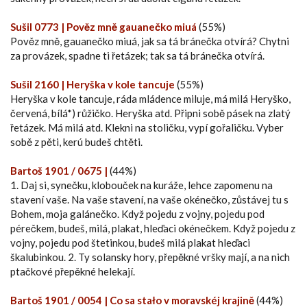
Sušil 0773 | Pověz mně gauanečko miuá
(55%)
Pověz mně, gauanečko miuá, jak sa tá bránečka otvírá? Chytni
za provázek, spadne ti řetázek; tak sa tá bránečka otvírá.
Sušil 2160 | Heryška v kole tancuje
(55%)
Heryška v kole tancuje, ráda mládence miluje, má milá Heryško,
červená, bílá*) růžičko. Heryška atd. Připni sobě pásek na zlatý
řetázek. Má milá atd. Klekni na stoličku, vypí gořaličku. Vyber
sobě z pěti, kerú budeš chtěti.
Bartoš 1901 / 0675 |
(44%)
1. Daj si, synečku, klobouček na kuráže, lehce zapomenu na
stavení vaše. Na vaše stavení, na vaše okénečko, zůstávej tu s
Bohem, moja galánečko. Když pojedu z vojny, pojedu pod
pérečkem, budeš, milá, plakat, hleďaci okénečkem. Když pojedu z
vojny, pojedu pod štetinkou, budeš milá plakat hleďaci
škalubinkou. 2. Ty solansky hory, přepěkné vršky mají, a na nich
ptačkové přepěkné helekají.
Bartoš 1901 / 0054 | Co sa stało v moravskéj krajině
(44%)