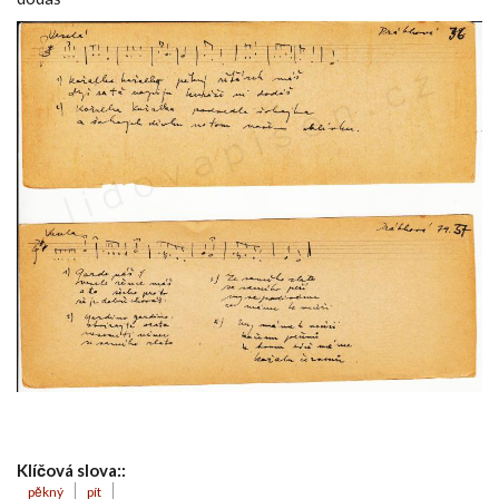
Klíčová slova::
pěkný
pít