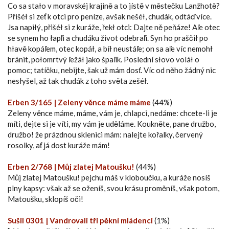
Co sa stało v moravskéj krajině a to jístě v městečku Lanžhotě?
Přišéł si zeť k otci pro peníze, avšak nešéł, chudák, odtáď více.
Jsa napiłý, přišéł si z kuráže, řekł otci: Dajte ně peňáze! Aľe otec
se synem ho łapľi a chudáku život odebraľi. Syn ho praščił po
hłavě kopáľem, otec kopáł, a bíł neustáľe; on sa aľe víc nemohł
bránit, połomrtvý ľežáł jako špaľík. Poslední słovo voláł o
pomoc; tatíčku, nebijte, šak už mám dosť. Víc od něho žádný nic
nesłyšel, až tak chudák z toho světa zešéł.
Erben 3/165 | Zeleny věnce máme máme
(44%)
Zeleny věnce máme, máme, vám je, chlapci, nedáme: chcete-li je
míti, dejte si je víti, my vám je uděláme. Koukněte, pane družbo,
družbo! že prázdnou sklenici mám: nalejte kořalky, červený
rosolky, ať já dost kuráže mám!
Erben 2/768 | Můj zlatej Matoušku!
(44%)
Můj zlatej Matoušku! pejchu máš v kloboučku, a kuráže nosíš
plny kapsy: však až se oženíš, svou krásu proměníš, však potom,
Matoušku, sklopíš oči!
Sušil 0301 | Vandrovali tři pěkní mládenci
(1%)