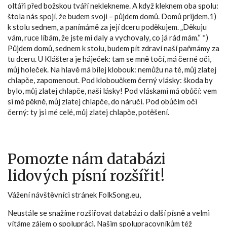
oltáři před božskou tváří neklekneme. A když kleknem oba spolu:
štola nás spojí, že budem svoji – půjdem domů. Domů prijdem,1)
k stolu sednem, a panímámě za její dceru poděkujem. „Děkuju
vám, ruce líbám, že jste mi daly a vychovaly, co já rád mám.“ *)
Půjdem domů, sednem k stolu, budem pít zdraví naší paňmámy za
tu dceru. U Kláštera je háječek: tam se mně točí, má černé oči,
můj holeček. Na hlavě má bílej klobouk: nemůžu na té, můj zlatej
chlapče, zapomenout. Pod kloboučkem černý vlásky: škoda by
bylo, můj zlatej chlapče, naši lásky! Pod vláskami má obůčí: vem
si mě pěkně, můj zlatej chlapče, do náruči. Pod obůčim oči
černý: ty jsi mé celé, můj zlatej chlapče, potěšení.
Pomozte nám databázi
lidových písní rozšířit!
Vážení návštěvníci stránek FolkSong.eu,
Neustále se snažíme rozšiřovat databázi o další písně a velmi
vítáme zájem o spolupráci. Našim spolupracovníkům též