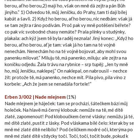
berou, ať ho berou,2) mají ho, však on mně dá zejtra pán Bůh
jinýho.“ 1) Odvedou tě, můj Jeníčku, do Prahy, tam ti dají bílej
kabát a šavli. 2) Když ho berou, ať ho berou, nic nedbám: však já
se tam zejtra ráno podívám. Proč pak vy mně potěšení béřete?
co pak víc svobodné chasy nemáte? Prala plínky u studýnky,
plakala: ach kýž jsem tě byla raděj neznala! Jiný konec: „Když ho
berou, ať ho berou, ať je tam: však já ho tam na té vojně
nenechám. Nenechám ho na té vojně bojovat, aby mohl svou
panenku milovat.“ Miluju tě, má panenko, miluju: ale zejtra na
koníčku odjedu. Žala trávu na rybníce – srp tupěj: „Jen ty mně
ho, můj Jeníčku, naklepej.“ On naklepal, on nabrousil – nechce
žít: protože tě, má panenko, nechce mít. Pila pivo, pila víno z
korbele: „Ach že jsem se nenadála fortele!“
Erben 3/002 | Nade mlejnem
(1%)
Nade mlejnem je háječek: tam se prochází, šátečkem bází můj
holeček. Na hlavě má černý klobouk: nemůže na tě, mé dítě
zlaté, zapomenout! Pod kloboučkem černé vlásky: nemůžu já té,
mé dítě zlaté, pustit z lásky. Pod vláskama bílé čelo: kterak by se
mně mé zlaté dítě nelíbilo? Pod čelíčkem modré oči, kterýma po
mně mé zlaté dítě vždycky točí. Točí, točí, točit bude, pokud k