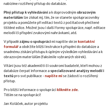
nabízíme rozšířený přístup do databáze.
Plný přístup k vyhledávání
a k doprovodným
obrazovým
materiálům
lze získat mj. tím, že se stanete spolupracovníky
projektu a pomůžete při editaci textů z počítačově přečtené
tištěné edice. Možné jsou i další formy spolupráce, např. editace
melodií či přispění zvukovými nahrávkami, atd.
V případě
zájmu o spolupráci
mi napište skrze
kontaktní
formulář
a obdržíte bližší instrukce k přispění do databáze a
snadnému získání přístupu k úplným výsledkům vyhledávání a k
obrazovým materiálům (faksimile vybraných sbírek).
Vítáni jsou též akademičtí či soukromí badatelé, kteří mohou z
databáze čerpat informace a
specializované analýzy melodií i
textů
pro své publikace -
napište mi
se žádostí o rozšířený
přístup.
Pro bližší informace o spolupráci
klikněte zde
.
Těším se na spolupráci!
Jan Koláček, autor projektu