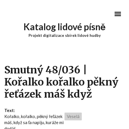
Přejít k hlavnímu obsahu
Katalog lidové písně
Projekt digitalizace sbírek lidové hudby
Hlavní menu
Smutný 48/036 |
Kořalko kořalko pěkný
řeťázek máš když
Text:
Kořalko, kořalko, pěkný řeťázek
Veselá
máš, když sa ťa napiju, kuráže mi
dodáš