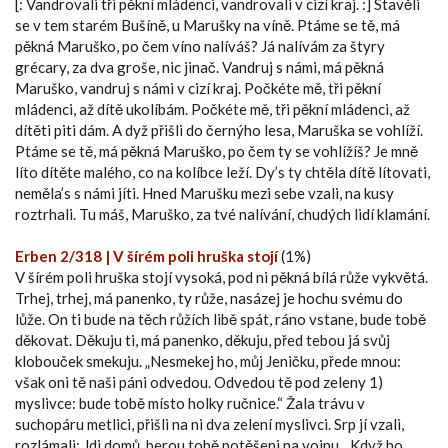
[: Vandrovali tři pěkní mládenci, vandrovali v cizí kraj. :] Stavěli
se v tem starém Bušíně, u Marušky na víně. Ptáme se tě, má
pěkná Maruško, po čem víno nalíváš? Já nalívám za štyry
grécary, za dva groše, nic jinač. Vandruj s námi, má pěkná
Maruško, vandruj s námi v cizí kraj. Počkéte mě, tři pěkní
mládenci, až dítě ukolíbám. Počkéte mě, tři pěkní mládenci, až
dítěti piti dám. A dyž přišli do černýho lesa, Maruška se vohlíží.
Ptáme se tě, má pěkná Maruško, po čem ty se vohlížíš? Je mně
líto dítěte malého, co na kolíbce leží. Dy’s ty chtěla dítě lítovati,
neměla’s s námi jíti. Hned Marušku mezi sebe vzali, na kusy
roztrhali. Tu máš, Maruško, za tvé nalívání, chudých lidí klamání.
Erben 2/318 | V šírém poli hruška stojí
(1%)
V šírém poli hruška stojí vysoká, pod ni pěkná bílá růže vykvětá.
Trhej, trhej, má panenko, ty růže, nasázej je hochu svému do
lůže. On ti bude na těch růžích libě spát, ráno vstane, bude tobě
děkovat. Děkuju ti, má panenko, děkuju, před tebou já svůj
klobouček smekuju. „Nesmekej ho, můj Jeničku, přede mnou:
však oni tě naši páni odvedou. Odvedou tě pod zeleny 1)
myslivce: bude tobě místo holky ručnice.“ Žala trávu v
suchopáru metlici, přišli na ni dva zelení myslivci. Srp jí vzali,
rozlámali: Jdi domů, berou tobě potěšeni na vojnu. „Když ho