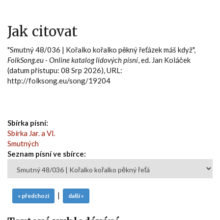
Jak citovat
"Smutný 48/036 | Kořalko kořalko pěkný řeťázek máš když",
FolkSong.eu - Online katalog lidových písní
, ed. Jan Koláček
(datum přístupu: 08 Srp 2026), URL:
http://folksong.eu/song/19204
Sbírka písní:
Sbírka Jar. a Vl.
Smutných
Seznam písní ve sbírce:
|
« předchozí
další »