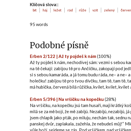
Klíčová slova::
bít
háj
ležet
rád
růže
vzít
zelený
červe
95 words
Podobné písně
Erben 2/122 | Až ty pojdeš k nám
(100%)
Až ty pojdeš k nám, nechodívej sám: vezmi s sebou ka
na tě čekají: zabijou tě pro Ančičku, zakopají pod jed
si s sebou kamaráda, a já tomu budu ráda, ne– a ne– a
holečku! zabijou tě pro tvou dívčku, tam tě, tam tě, 
má hubička, červená bílá růžička, kvílet, kvílet, kvílet 
Erben 5/396 | Na vršíčku na kopečku
(28%)
Na vršíčku, na kopečku jsú tam husaři, maji krátký koš
milá se za mě bojí, že mě zabijú. Nezabijú, nezabijú,
jsem chlapík jako pták, po miluju, nechám tak, sednu 
panskej dvůr, zaplakala, zažehla, že nebudeš můj!“ Ml
vůle boží, sejdeme se zás. Pod vršíčkem, nad vršíčkem