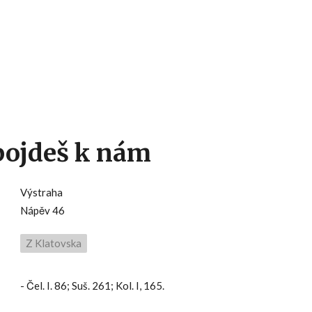
Hlavní menu
 pojdeš k nám
Výstraha
Nápěv 46
Z Klatovska
- Čel. I. 86; Suš. 261; Kol. I, 165.