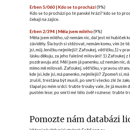
Erben 5/060 | Kdo se to prochází
(9%)
Kdo se to prochází po té panské hrázi? kdo se to proc
čekají na zajíce.
Erben 2/394 | Měla jsem milého
(9%)
Měla jsem milého, už nemám nic, dal jest mi hubiček koli
záviděly. Šla bych si stěžovat, nemám komu, vím že tě,
jsi, můj Jeníčku nejmilejši! Zafoukej, větříčku,1) v p
lásku děkuju, za jeho falešné milováni! 1) Zafoukej z
pozdravuju atd. Měl jsem já panenku, už nemám nic, dal jse
mimo mě milovali. Zafoukej, větříčku, v pravou stranu
kde jsi, kde jsi, má panenko, nejmilejší? Zpomeň si, má m
zrušíš, trestána být musíš, po smrtí všecko zlé že zaku
šlapal po mém srdci: trubte trouby vale, že já musím 
pustém lese; po smrti mé tělo zvěř roznese: trubte tr
Pomozte nám databázi lid