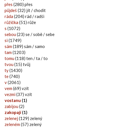
přes
(280) přes
půjdeš
(32) jít / chodit
ráda
(204) rád / radši
růžička
(51) růže
s
(1072)
sebou
(23) se / sobě / sebe
si
(1749)
sám
(189) sám / samo
tam
(1203)
tomu
(118) ten / ta / to
tvou
(15) tvůj
ty
(1430)
te
(740)
v
(2061)
vem
(69) vzít
vezmi
(37) vzít
vostanu
(1)
zabijou
(2)
zakopají
(1)
zelenej
(129) zelený
zeleném
(57) zelený