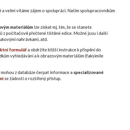
ně a velmi vítáme zájem o spolupráci. Našim spolupracovníkům
ovým materiálům
lze získat mj. tím, že se stanete
ů z počítačově přečtené tištěné edice. Možné jsou i další
zvukovými nahrávkami, atd.
ktní formulář
a obdržíte bližší instrukce k přispění do
edkům vyhledávání a k obrazovým materiálům (faksimile
eří mohou z databáze čerpat informace a
specializované
mi
se žádostí o rozšířený přístup.