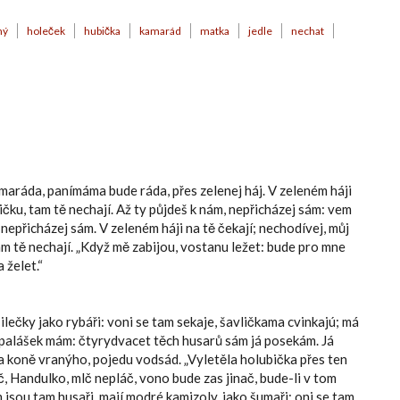
ný
holeček
hubička
kamarád
matka
jedle
nechat
maráda, panímáma bude ráda, přes zelenej háj. V zeleném háji
ličku, tam tě nechají. Až ty půjdeš k nám, nepřicházej sám: vem
 nepřicházej sám. V zeleném háji na tě čekají; nechodívej, můj
tam tě nechají. „Když mě zabijou, vostanu ležet: bude pro mne
a želet.“
ilečky jako rybáři: voni se tam sekaje, šavličkama cvinkajú; má
 já palášek mám: čtyrydvacet těch husarů sám já posekám. Já
na koně vranýho, pojedu vodsád. „Vyletěla holubička přes ten
č, Handulko, mlč nepláč, vono bude zas jinač, bude-li v tom
 jsou tam husaři, mají modré kamizoly, jako šumaři; oni se tam