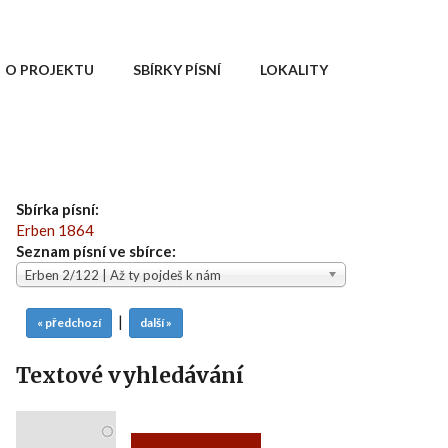
O PROJEKTU
SBÍRKY PÍSNÍ
LOKALITY
Sbírka písní:
Erben 1864
Seznam písní ve sbírce:
Erben 2/122 | Až ty pojdeš k nám
|
« předchozí
další »
Textové vyhledávání