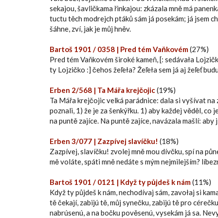
sekajou, šavličkama řinkajou: zkázala mně má panenka,
tuctu těch modrejch ptáků sám já posekám; já jsem chl
šáhne, zví, jak je můj hněv.
Bartoš 1901 / 0358 | Pred tém Vaňkovém
(27%)
Pred tém Vaňkovém široké kameň, [: sedávała Lojzička :
ty Lojzičko :] čehos žeľeła? Žeľeła sem já aj žeľeť budu,
Erben 2/568 | Ta Mářa krejčojic
(19%)
Ta Mářa krejčojic velká parádnice: dala si vyšívat na 
poznali, 1) že je za šenkýřku. 1) aby každej věděl, co 
na puntě zajíce. Na puntě zajíce, navázala mašlí: aby j
Erben 3/077 | Zazpívej slavíčku!
(18%)
Zazpívej, slavíčku! zvolej mně mou dívčku, spí na půne
mě voláte, spáti mně nedáte s mým nejmilejším? líbezn
Bartoš 1901 / 0121 | Když ty půjdeš k nám
(11%)
Když ty půjdeš k nám, nechodívaj sám, zavołaj si kamar
tě čekají, zabijú tě, můj synečku, zabijú tě pro cérečk
nabrúsenú, a na bočku pověsenú, vysekám já sa. Nevyse