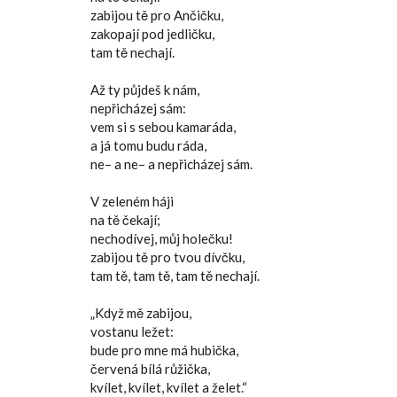
zabijou tě pro Ančičku,
zakopají pod jedličku,
tam tě nechají.
Až ty půjdeš k nám,
nepřicházej sám:
vem si s sebou kamaráda,
a já tomu budu ráda,
ne– a ne– a nepřicházej sám.
V zeleném háji
na tě čekají;
nechodívej, můj holečku!
zabijou tě pro tvou dívčku,
tam tě, tam tě, tam tě nechají.
„Když mě zabijou,
vostanu ležet:
bude pro mne má hubička,
červená bílá růžička,