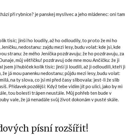
hází při rybníce? je panskej myslivec a jeho mládenec: oni tam
k tisíc; jinší ho loudily, až ho odloudily, to proto že mi ho
 Jeníčku, nedostanu: zajdu mezi lesy, budu volat: kde jsi, kde
ravou stranu: že mého Jeníčka pozdravuju; že ho pozdravuju, za
 Dunaje, můj větříčku! pozdravuj ode mne mou Ančičku: že ji
m jí hubiček kolik tisíc: jinší ji loudili, až ji odloudili, kteří ji
, že já mou panenku nedostanu; půjdu mezi lesy, budu volat:
ilá, na ty slova, co jsi mi před časy slibovala: jest-li že slib
síš. Přídavek pozdější: Když tebe vidím jít po ulici, jako by mi
dále, tou bolesti trápen neustále. Můj pohřeb ten bude v
ouby vale, že já nenadále svůj život dokonám v pusté skále.
ových písní rozšířit!