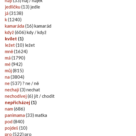
háji
(33) háj / hájek
jedličku
(13) jedle
já
(3138)
k
(1240)
kamaráda
(16) kamarád
když
(606) kdy / když
kvílet
(1)
ležet
(10) ležet
mně
(1624)
má
(1790)
mé
(942)
můj
(815)
na
(3804)
ne
(537) ? ne / ně
nechají
(3) nechat
nechodívej
(6) jít / chodit
nepřicházej
(1)
nam
(686)
panimama
(33) matka
pod
(840)
pojdeš
(10)
pro
(522) pro