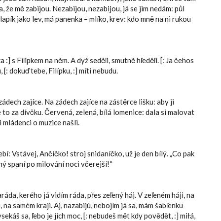
 že mě zabijou. Nezabijou, nezabijou, já se jim nedám: půl
apík jako lev, má panenka – mlíko, krev: kdo mně na ni rukou
] s Fiľípkem na něm. A dyž seděľi, smutně hľeděľi. [: Ja čehos
 [: dokuď tebe, Filípku, :] míti nebudu.
zádech zajíce. Na zádech zajíce na zástěrce lišku: aby ji
je to za dívčku. Červená, zelená, bílá lomenice: dala si malovat
i mládenci o muzice našli.
bí: Vstávej, Ančičko! stroj snidaníčko, už je den bílý. „Co pak
ý spaní po milování noci včerejší!“
áda, kerého já vidím ráda, přes zeľený háj. V zeľeném háji, na
u, na samém kraji. Aj, nazabijú, nebojím já sa, mám šabľenku
káš sa, ľebo je jich moc, [: nebudeš mět kdy povědět, :] miłá,