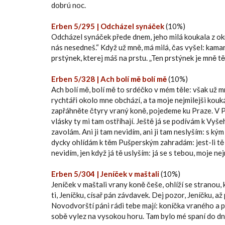
dobrú noc.
Erben 5/295 | Odcházel synáček
(10%)
Odcházel synáček přede dnem, jeho milá koukala z okn
nás nesedneš.“ Když už mně, má milá, čas vyšel: kamar
prstýnek, kterej máš na prstu. „Ten prstýnek je mně tě
Erben 5/328 | Ach bolí mě bolí mě
(10%)
Ach bolí mě, bolí mě to srdéčko v mém těle: však už 
rychtáři okolo mne obchází, a ta moje nejmilejši kouká
zapřáhněte čtyry vraný koně, pojedeme ku Praze. V Pra
vlásky ty mi tam ostříhají. Ještě já se podívám k Vyše
zavolám. Ani ji tam nevidím, ani ji tam neslyším: s kým
dycky ohlídám k těm Pušperským zahradám: jest-li tě t
nevidím, jen když já tě uslyším: já se s tebou, moje nej
Erben 5/304 | Jeníček v maštali
(10%)
Jeníček v maštali vrany koně češe, ohlíží se stranou,
ti, Jeníčku, císař pán závdavek. Dej pozor, Jeníčku, a
Novodvorští páni rádi tebe mají: koníčka vraného a pal
sobě vylez na vysokou horu. Tam bylo mé spaní do dne