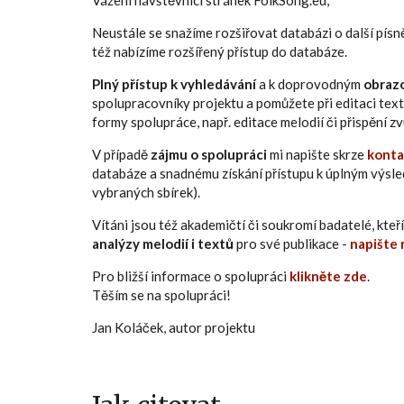
Vážení návštěvníci stránek FolkSong.eu,
Neustále se snažíme rozšiřovat databázi o další pís
též nabízíme rozšířený přístup do databáze.
Plný přístup k vyhledávání
a k doprovodným
obraz
spolupracovníky projektu a pomůžete při editaci text
formy spolupráce, např. editace melodií či přispění 
V případě
zájmu o spolupráci
mi napište skrze
konta
databáze a snadnému získání přístupu k úplným výsl
vybraných sbírek).
Vítáni jsou též akademičtí či soukromí badatelé, kt
analýzy melodií i textů
pro své publikace -
napište 
Pro bližší informace o spolupráci
klikněte zde
.
Těším se na spolupráci!
Jan Koláček, autor projektu