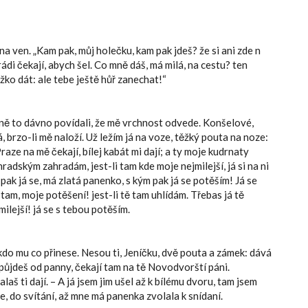
a ven. „Kam pak, můj holečku, kam pak jdeš? že si ani zde n
ádi čekají, abych šel. Co mně dáš, má milá, na cestu? ten
žko dát: ale tebe ještě hůř zanechat!“
mně to dávno povídali, že mě vrchnost odvede. Konšelové,
, brzo-li mě naloží. Už ležím já na voze, těžký pouta na noze:
ze na mě čekají, bílej kabát mi dají; a ty moje kudrnaty
hradským zahradám, jest-li tam kde moje nejmilejší, já si na ni
 pak já se, má zlatá panenko, s kým pak já se potěším! Já se
am, moje potěšení! jest-li tě tam uhlídám. Třebas já tě
milejší! já se s tebou potěším.
 kdo mu co přinese. Nesou ti, Jeníčku, dvě pouta a zámek: dává
ž půjdeš od panny, čekají tam na tě Novodvorští páni.
aš ti dají. – A já jsem jim ušel až k bílému dvoru, tam jsem
, do svítání, až mne má panenka zvolala k snídaní.