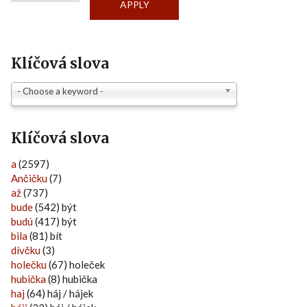
Klíčová slova
- Choose a keyword -
Klíčová slova
a
(2597)
Ančičku
(7)
až
(737)
bude
(542) být
budú
(417) být
bila
(81) bít
dívčku
(3)
holečku
(67) holeček
hubička
(8) hubička
haj
(64) háj / hájek