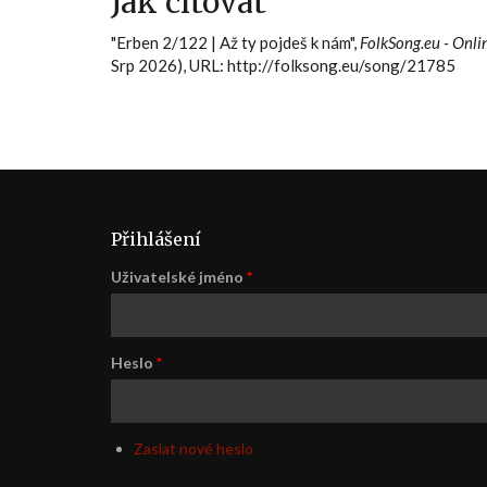
Jak citovat
"Erben 2/122 | Až ty pojdeš k nám",
FolkSong.eu - Onli
Srp 2026), URL: http://folksong.eu/song/21785
Přihlášení
Uživatelské jméno
*
Heslo
*
Zaslat nové heslo