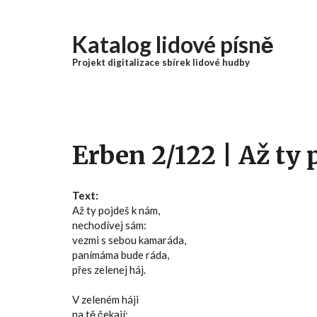
Přejít k hlavnímu obsahu
Katalog lidové písně
Projekt digitalizace sbírek lidové hudby
Erben 2/122 | Až ty
Text:
Až ty pojdeš k nám,
nechodívej sám:
vezmi s sebou kamaráda,
panímáma bude ráda,
přes zelenej háj.
V zeleném háji
na tě čekají: