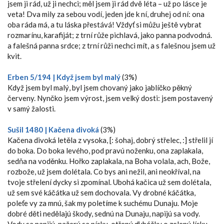
jsem ji rád, už ji nechci; měl jsem ji rád dvě léta – už po lásce je
veta! Dva mily za sebou vodí, jeden jde k ní, druhej od ní: ona
oba ráda má, a tu láska přestává! Vždyť si můžu ještě vybrat
rozmarínu, karafiját; z trní růže pichlavá, jako panna podvodná.
a falešná panna srdce; z trní růži nechci mít, a s falešnou jsem už
kvit.
Erben 5/194 | Když jsem byl malý
(3%)
Když jsem byl malý, byl jsem chovaný jako jablíčko pěkný
červeny. Nynčko jsem výrost, jsem velký dosti: jsem postavený
v samý žalosti.
Sušil 1480 | Kačena divoká
(3%)
Kačena divoká letěla z vysoka, [: šohaj, dobrý střelec, :] střelil jí
do boka. Do boka levého, pod pravú noženku, ona zaplakala,
sedňa na voděnku. Hořko zaplakala, na Boha volala, ach, Bože,
rozbože, už jsem dolétala. Co bys ani nežil, ani neokříval, na
tvoje střelení dycky si zpomínal. Ubohá kačica už sem dolétala,
už sem své káčátka už sem dochovala. Vy drobné káčátka,
poleťe vy za mnú, šak my poletíme k suchému Dunaju. Moje
dobré děti nedělajú škody, sednú na Dunaju, napijú sa vody.