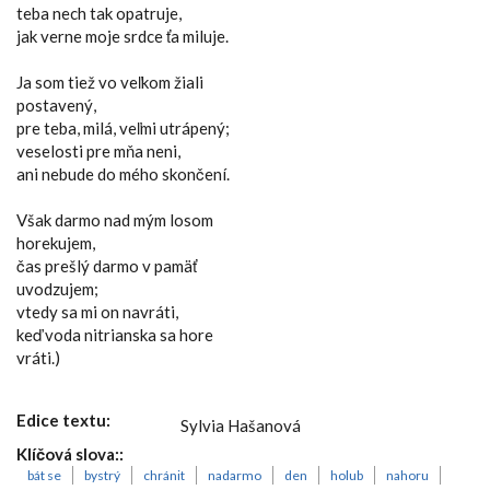
teba nech tak opatruje,
jak verne moje srdce ťa miluje.
Ja som tiež vo veľkom žiali
postavený,
pre teba, milá, veľmi utrápený;
veselosti pre mňa neni,
ani nebude do mého skončení.
Však darmo nad mým losom
horekujem,
čas prešlý darmo v pamäť
uvodzujem;
vtedy sa mi on navráti,
keď voda nitrianska sa hore
vráti.)
Edice textu:
Sylvia Hašanová
Klíčová slova::
bát se
bystrý
chránit
nadarmo
den
holub
nahoru