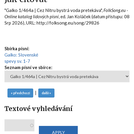
"Galko 1/464a | Cez Nitru bystrá voda pretekáva",
FolkSong.eu -
Online katalog lidových písní
, ed. Jan Koláček (datum přístupu: 08
Srp 2026), URL: http://folksong.eu/song/29826
Sbírka písní:
Galko: Slovenské
spevy sv. 1-7
Seznam písní ve sbírce:
|
« předchozí
další »
Textové vyhledávání