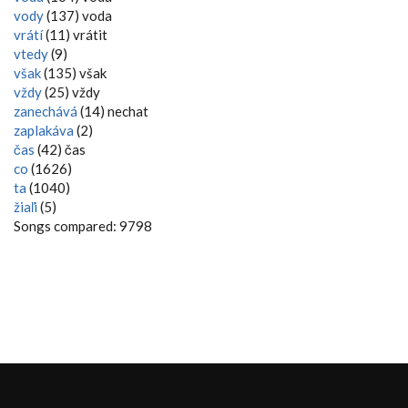
vody
(137) voda
vrátí
(11) vrátit
vtedy
(9)
však
(135) však
vždy
(25) vždy
zanechává
(14) nechat
zaplakáva
(2)
čas
(42) čas
co
(1626)
ta
(1040)
žiaľi
(5)
Songs compared: 9798