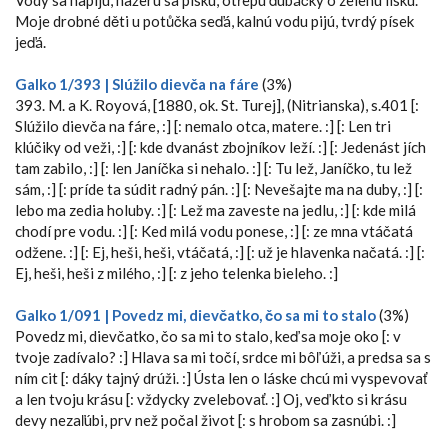
Vody sa napijú, nažerú sa písku, otřepú ďubáčky o zelenú lísku.
Moje drobné děti u potůčka seďá, kalnú vodu pijú, tvrdý písek
jeďá.
Galko 1/393 | Slúžilo dievča na fáre
(3%)
393. M. a K. Royová, [1880, ok. St. Turej], (Nitrianska), s.401 [:
Slúžilo dievča na fáre, :] [: nemalo otca, matere. :] [: Len tri
klúčiky od veži, :] [: kde dvanást zbojníkov leží. :] [: Jedenást jích
tam zabilo, :] [: len Janíčka si nehalo. :] [: Tu lež, Janíčko, tu lež
sám, :] [: príde ta súdit radný pán. :] [: Nevešajte ma na duby, :] [:
lebo ma zedia holuby. :] [: Lež ma zaveste na jedlu, :] [: kde milá
chodí pre vodu. :] [: Ked milá vodu ponese, :] [: ze mna vtáčatá
odžene. :] [: Ej, heši, heši, vtáčatá, :] [: už je hlavenka načatá. :] [:
Ej, heši, heši z milého, :] [: z jeho telenka bieleho. :]
Galko 1/091 | Povedz mi, dievčatko, čo sa mi to stalo
(3%)
Povedz mi, dievčatko, čo sa mi to stalo, keď sa moje oko [: v
tvoje zadívalo? :] Hlava sa mi točí, srdce mi bôľ úži, a predsa sa s
ním cit [: dáky tajný drúži. :] Ústa len o láske chcú mi vyspevovať
a len tvoju krásu [: vždycky zvelebovať. :] Oj, veď kto si krásu
devy nezaľúbi, prv než počal život [: s hrobom sa zasnúbi. :]