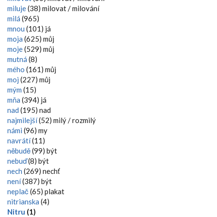
miluje
(38) milovat / milování
milá
(965)
mnou
(101) já
moja
(625) můj
moje
(529) můj
mutná
(8)
mého
(161) můj
moj
(227) můj
mým
(15)
mňa
(394) já
nad
(195) nad
najmilejší
(52) milý / rozmilý
námi
(96) my
navrátí
(11)
něbudě
(99) být
nebuď
(8) být
nech
(269) nechť
není
(387) být
neplač
(65) plakat
nitrianska
(4)
Nitru
(1)