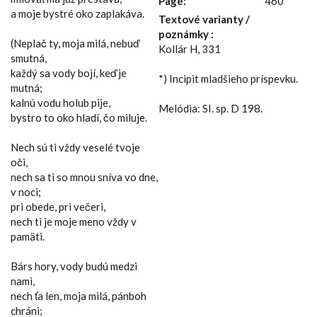
Page:
460
a moje bystré oko zaplakáva.
Textové varianty /
poznámky :
(Neplač ty, moja milá, nebuď
Kollár H, 331
smutná,
každý sa vody bojí, keď je
*) Incipit mladšieho príspevku.
mutná;
kalnú vodu holub pije,
Melódia: SI. sp. D 198.
bystro to oko hladí, čo miluje.
Nech sú ti vždy veselé tvoje
oči,
nech sa ti so mnou sníva vo dne,
v noci;
pri obede, pri večeri,
nech ti je moje meno vždy v
pamäti.
Bárs hory, vody budú medzi
nami,
nech ťa len, moja milá, pánboh
chráni;