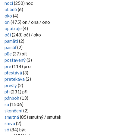
noci
(250) noc
obědě
(6)
oko
(4)
on
(475) on / ona / ono
opatruje
(4)
oči
(248) oči / oko
pamäti
(2)
pamäť
(2)
pije
(37) pít
postavený
(3)
pre
(114) pro
přestává
(3)
pretekáva
(2)
prešlý
(2)
při
(231) při
pánboh
(13)
sa
(1506)
skončení
(2)
smutná
(85) smutný / smutek
sníva
(2)
só
(84) být