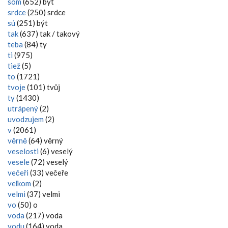
som
(652) být
srdce
(250) srdce
sú
(251) být
tak
(637) tak / takový
teba
(84) ty
ti
(975)
tiež
(5)
to
(1721)
tvoje
(101) tvůj
ty
(1430)
utrápený
(2)
uvodzujem
(2)
v
(2061)
věrně
(64) věrný
veselosti
(6) veselý
vesele
(72) veselý
večeři
(33) večeře
veľkom
(2)
velmi
(37) velmi
vo
(50) o
voda
(217) voda
vodu
(164) voda