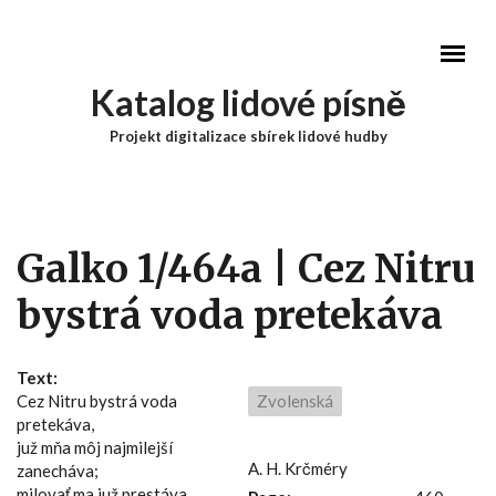
Přejít k hlavnímu obsahu
Katalog lidové písně
Projekt digitalizace sbírek lidové hudby
Hlavní menu
Galko 1/464a | Cez Nitru
bystrá voda pretekáva
Text:
Cez Nitru bystrá voda
Zvolenská
pretekáva,
juž mňa môj najmilejší
A. H. Krčméry
zanecháva;
milovať ma juž prestáva,