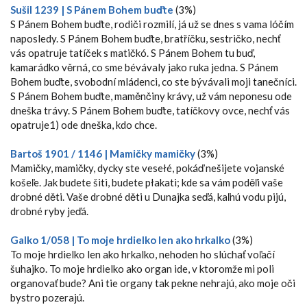
Sušil 1239 | S Pánem Bohem buďte
(3%)
S Pánem Bohem buďte, rodiči rozmilí, já už se dnes s vama lóčím
naposledy. S Pánem Bohem buďte, bratříčku, sestričko, nechť
vás opatruje tatíček s matičkó. S Pánem Bohem tu buď,
kamarádko věrná, co sme bévávaly jako ruka jedna. S Pánem
Bohem buďte, svobodní mládenci, co ste bývávali moji tanečníci.
S Pánem Bohem buďte, maměnčiny krávy, už vám neponesu ode
dneška trávy. S Pánem Bohem buďte, tatíčkovy ovce, nechť vás
opatruje1) ode dneška, kdo chce.
Bartoš 1901 / 1146 | Mamičky mamičky
(3%)
Mamičky, mamičky, dycky ste vesełé, pokáď nešijete vojanské
košeľe. Jak budete šiti, budete płakati; kde sa vám poděľi vaše
drobné děti. Vaše drobné děti u Dunajka seďá, kaľnú vodu pijú,
drobné ryby jeďá.
Galko 1/058 | To moje hrdielko len ako hrkalko
(3%)
To moje hrdielko len ako hrkalko, nehoden ho slúchať voľačí
šuhajko. To moje hrdielko ako organ ide, v ktoromže mi poli
organovať bude? Ani tie organy tak pekne nehrajú, ako moje oči
bystro pozerajú.