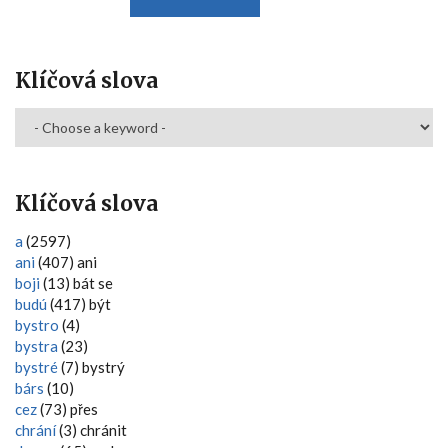
Klíčová slova
Klíčová slova
a
(2597)
ani
(407) ani
boji
(13) bát se
budú
(417) být
bystro
(4)
bystra
(23)
bystré
(7) bystrý
bárs
(10)
cez
(73) přes
chrání
(3) chránit