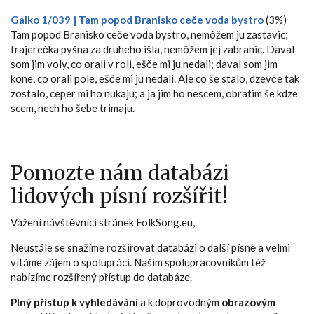
Galko 1/039 | Tam popod Branisko ceče voda bystro
(3%)
Tam popod Branisko ceče voda bystro, nemôžem ju zastavic;
frajerečka pyšna za druheho išla, nemôžem jej zabranic. Daval
som jim voly, co orali v roli, ešče mi ju nedali; daval som jim
kone, co orali pole, ešče mi ju nedali. Ale co še stalo, dzevče tak
zostalo, ceper mi ho nukaju; a ja jim ho nescem, obratim še kdze
scem, nech ho šebe trimaju.
Pomozte nám databázi
lidových písní rozšířit!
Vážení návštěvníci stránek FolkSong.eu,
Neustále se snažíme rozšiřovat databázi o další písně a velmi
vítáme zájem o spolupráci. Našim spolupracovníkům též
nabízíme rozšířený přístup do databáze.
Plný přístup k vyhledávání
a k doprovodným
obrazovým