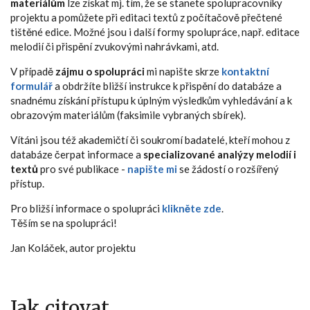
materiálům
lze získat mj. tím, že se stanete spolupracovníky
projektu a pomůžete při editaci textů z počítačově přečtené
tištěné edice. Možné jsou i další formy spolupráce, např. editace
melodií či přispění zvukovými nahrávkami, atd.
V případě
zájmu o spolupráci
mi napište skrze
kontaktní
formulář
a obdržíte bližší instrukce k přispění do databáze a
snadnému získání přístupu k úplným výsledkům vyhledávání a k
obrazovým materiálům (faksimile vybraných sbírek).
Vítáni jsou též akademičtí či soukromí badatelé, kteří mohou z
databáze čerpat informace a
specializované analýzy melodií i
textů
pro své publikace -
napište mi
se žádostí o rozšířený
přístup.
Pro bližší informace o spolupráci
klikněte zde
.
Těším se na spolupráci!
Jan Koláček, autor projektu
Jak citovat