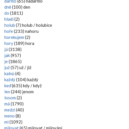
darmo
(65) nadarmo
dně
(100) den
do
(1811)
hladí
(2)
holub
(7) holub / holubice
hoře
(233) nahoru
horekujem
(2)
hory
(189) hora
já
(3138)
jak
(957)
je
(1865)
juž
(57) už / již
kalnú
(4)
každý
(104) každý
keď
(635) kdy / když
len
(244) jenom
losom
(2)
má
(1790)
medzi
(40)
meno
(8)
mi
(1092)
milovat
(65) milovat / milování