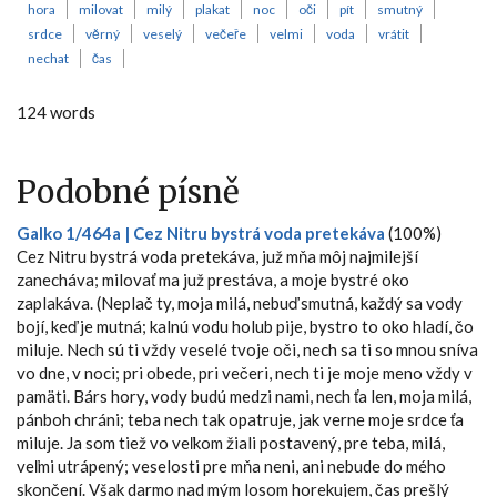
hora
milovat
milý
plakat
noc
oči
pít
smutný
srdce
věrný
veselý
večeře
velmi
voda
vrátit
nechat
čas
124 words
Podobné písně
Galko 1/464a | Cez Nitru bystrá voda pretekáva
(100%)
Cez Nitru bystrá voda pretekáva, juž mňa môj najmilejší
zanecháva; milovať ma juž prestáva, a moje bystré oko
zaplakáva. (Neplač ty, moja milá, nebuď smutná, každý sa vody
bojí, keď je mutná; kalnú vodu holub pije, bystro to oko hladí, čo
miluje. Nech sú ti vždy veselé tvoje oči, nech sa ti so mnou sníva
vo dne, v noci; pri obede, pri večeri, nech ti je moje meno vždy v
pamäti. Bárs hory, vody budú medzi nami, nech ťa len, moja milá,
pánboh chráni; teba nech tak opatruje, jak verne moje srdce ťa
miluje. Ja som tiež vo veľkom žiali postavený, pre teba, milá,
veľmi utrápený; veselosti pre mňa neni, ani nebude do mého
skončení. Však darmo nad mým losom horekujem, čas prešlý