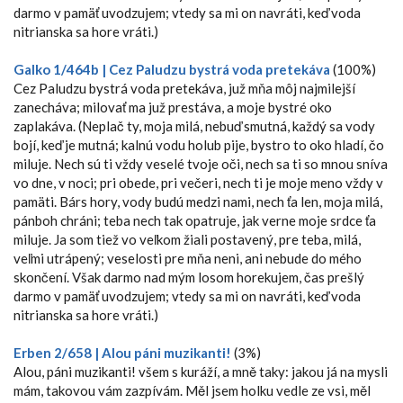
darmo v pamäť uvodzujem; vtedy sa mi on navráti, keď voda
nitrianska sa hore vráti.)
Galko 1/464b | Cez Paludzu bystrá voda pretekáva
(100%)
Cez Paludzu bystrá voda pretekáva, juž mňa môj najmilejší
zanecháva; milovať ma juž prestáva, a moje bystré oko
zaplakáva. (Neplač ty, moja milá, nebuď smutná, každý sa vody
bojí, keď je mutná; kalnú vodu holub pije, bystro to oko hladí, čo
miluje. Nech sú ti vždy veselé tvoje oči, nech sa ti so mnou sníva
vo dne, v noci; pri obede, pri večeri, nech ti je moje meno vždy v
pamäti. Bárs hory, vody budú medzi nami, nech ťa len, moja milá,
pánboh chráni; teba nech tak opatruje, jak verne moje srdce ťa
miluje. Ja som tiež vo veľkom žiali postavený, pre teba, milá,
veľmi utrápený; veselosti pre mňa neni, ani nebude do mého
skončení. Však darmo nad mým losom horekujem, čas prešlý
darmo v pamäť uvodzujem; vtedy sa mi on navráti, keď voda
nitrianska sa hore vráti.)
Erben 2/658 | Alou páni muzikanti!
(3%)
Alou, páni muzikanti! všem s kuráží, a mně taky: jakou já na mysli
mám, takovou vám zazpívám. Měl jsem holku vedle ze vsi, měl