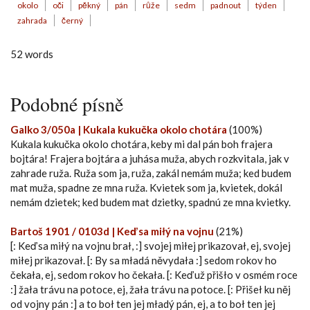
okolo
oči
pěkný
pán
růže
sedm
padnout
týden
zahrada
černý
52 words
Podobné písně
Galko 3/050a | Kukala kukučka okolo chotára
(100%)
Kukala kukučka okolo chotára, keby mi dal pán boh frajera
bojtára! Frajera bojtára a juhása muža, abych rozkvitala, jak v
zahrade ruža. Ruža som ja, ruža, zakál nemám muža; ked budem
mat muža, spadne ze mna ruža. Kvietek som ja, kvietek, dokál
nemám dzietek; ked budem mat dzietky, spadnú ze mna kvietky.
Bartoš 1901 / 0103d | Keď sa miłý na vojnu
(21%)
[: Keď sa miłý na vojnu brał, :] svojej miłej prikazovał, ej, svojej
miłej prikazovał. [: By sa mładá něvydała :] sedom rokov ho
čekała, ej, sedom rokov ho čekała. [: Keď už přišło v osmém roce
:] žała trávu na potoce, ej, žała trávu na potoce. [: Přišeł ku něj
od vojny pán :] a to boł ten jej mładý pán, ej, a to boł ten jej