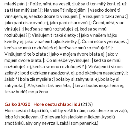
mładý pán. [: Pojže, miłá, na veseľí, :] už sa ti ten miłý žení. ej, už
sa ti ten miłý žení. [: Na veseľí ti něpojděm :] všecko dobré ti
vinšujem, ej, všecko dobré ti vinšujem. [: Vinšujem ti takú ženu :]
jako paní císarovnú, ej, jako paní císarovnú. [: Čo mi, miłá, viac
vinšuješ :] keď sa se mnú rozłučuješ ej, keď sa se mnú
rozłučuješ? [: Vinšujem ti také dietky :] jako v našem hájku
kvietky ej, jako v našem hájku kvietky. [: Čo mi ešče vyvinšuješ :]
keď sa se mnú rozłučuješ ej, keď sa se mnú rozłučuješ? [:
Vinšujem ti teľo złata :] jako v mojem dvore błata ej, jako v
mojem dvore błata. [: Co mi ešče vyvinšuješ :] keď sa se mnú
rozłučuješ, ej, keď sa se mnú rozłučuješ ? [: Vinšujem ti strom
zeľený :] pod okénkem nasadzený, ej, pod okénkem nasadzený. [:
Jalub *) boła zľe mysľeła :] boła by si zahynuła, ej, boła by si
zahynuła. [: Aľe, keď si tak mysľeła, :] teraz buděš moja žena ej,
teraz buděš moja žena.
Galko 3/030 | Hore cestu chlapci idú
(21%)
Hore cestú chlapci idú, radi by vešli k nám; naše dvere nevrzajú,
lebo ich polievam. (Polievam ich sladkým mliekom, kyselú
smotánkú, aby ony nevrzali, zakál som panenkú.)