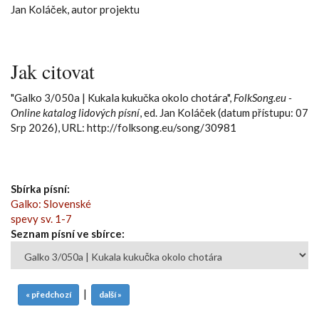
Jan Koláček, autor projektu
Jak citovat
"Galko 3/050a | Kukala kukučka okolo chotára",
FolkSong.eu -
Online katalog lidových písní
, ed. Jan Koláček (datum přístupu: 07
Srp 2026), URL: http://folksong.eu/song/30981
Sbírka písní:
Galko: Slovenské
spevy sv. 1-7
Seznam písní ve sbírce:
|
« předchozí
další »