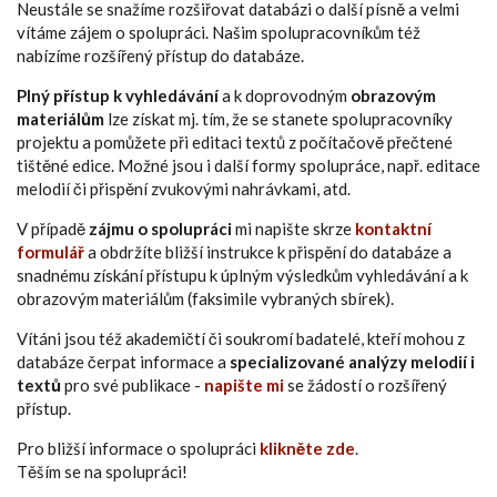
Neustále se snažíme rozšiřovat databázi o další písně a velmi
vítáme zájem o spolupráci. Našim spolupracovníkům též
nabízíme rozšířený přístup do databáze.
Plný přístup k vyhledávání
a k doprovodným
obrazovým
materiálům
lze získat mj. tím, že se stanete spolupracovníky
projektu a pomůžete při editaci textů z počítačově přečtené
tištěné edice. Možné jsou i další formy spolupráce, např. editace
melodií či přispění zvukovými nahrávkami, atd.
V případě
zájmu o spolupráci
mi napište skrze
kontaktní
formulář
a obdržíte bližší instrukce k přispění do databáze a
snadnému získání přístupu k úplným výsledkům vyhledávání a k
obrazovým materiálům (faksimile vybraných sbírek).
Vítáni jsou též akademičtí či soukromí badatelé, kteří mohou z
databáze čerpat informace a
specializované analýzy melodií i
textů
pro své publikace -
napište mi
se žádostí o rozšířený
přístup.
Pro bližší informace o spolupráci
klikněte zde
.
Těším se na spolupráci!