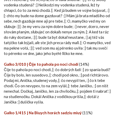
vodenka studená? :] Neškodzí my vodenka studená, ľež ty
chłapci, čo to za mnú chodá. [: Ked já budem ve vojne bojuvat, :]
[: chto my bude na dome gazduvat? :] Mám já brata mładšího od
sebe, nech gazduje mne aji pre tebe. [: O, mamyčko ved my on
sľubuje :] [: že my veru za ným dobre bude; :] never, dcero, never
słovám płaným, sľubujeć on dokaľs nenye za ným. [: A ked ta ráz
do ruky dostane, :] [: bude ta byt dokaľ neustane, :] aj též vás
tatýčko tak býjali, aľe ste jich preca rády maľi. [: O mamyčko, ved
ma pekne vołá, :] [: ved som mu aj pérenko uviła :] tak mu svečí
to pérenko ve dne, jako jeho byéłé ľíčko ke mne.
Galko 3/010 | Čije to pahola po noci chodí
(14%)
Čije to pahola po noci chodí, [: čo dobrých ľudí :] zo spania budí?
Čije by bolo, len susedovo, [: chodí pod okno, :] pod richtárovo.
Podaj mi, Anička, studenej vody, [: čo nevypil ten, :] čo k tebe
chodí. Čo on nevypev, to na zem vylál, [: tebe Janíčko, :] on ništ
nenechal. Dočkaj, Janíčko, len za chvíločku, [: pojdem ti nabrat’:]
na studienočku. Dokál Anička z vodičkou prišla, [: dotál z
Janíčka :] dušička vyšla.
Galko 1/415 | Na Bíuych horách sadziu miuý
(11%)