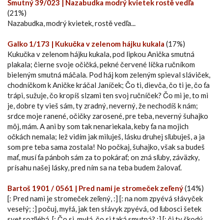
Smutný 39/023 | Nazabudka modrý kvietek rostě vedľa
(21%)
Nazabudka, modrý kvietek, rostě vedľa...
Galko 1/173 | Kukučka v zelenom hájku kukala
(17%)
Kukučka v zelenom hájku kukala, pod lipkou Anička smutná
plakala; čierne svoje očičká, pekné červené líčka ručníkom
bieleným smutná máčala. Pod háj kom zeleným spieval sláviček,
chodníčkom k Aničke kráčal Janíček; Čo ti, dievča, čo ti je, čo ťa
trápi, sužuje, čo kropíš slzami ten svoj ručníček? Čo mi je, to mi
je, dobre ty vieš sám, ty zradný, neverný, že nechodíš k nám;
srdce moje ranené, očičky zarosené, pre teba, neverný šuhajko
môj, mám. A ani by som tak nenariekala, keby ťa na mojich
očkách nemala; lež vidím jak miluješ, lásku druhej sľubuješ, a ja
som pre teba sama zostala! No počkaj, šuhajko, však sa budeš
mať, musí ťa pánboh sám za to pokárať; on zná sľuby, záväzky,
prísahu našej lásky, pred ním sa na teba budem žalovať.
Bartoš 1901 / 0561 | Pred nami je stromeček zeľený
(14%)
[: Pred nami je stromeček zeľený, :] [: na nom zpyévá słávyček
vesełý; :] počuj, myłá, jak ten słávyk zpyévá, od ľubosci šetek
svet rozľiéhá. [: Čo si, myłá, čo si taká smutná? :] [: či ty škodý