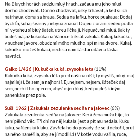
Na Bíuych horách sadziu miuý hrach, začaua mu jeho miuá,
doňho chodzívat. Doňho chodzívat, úsky trhávat, a ked si ich
natrhaua, domu sa braua. Sedua na lafku, horce puakaua: Bodaj
bych ťa, šuhaj švarný, nebyua znaua! Dojeu z oraní, sedeu podla
ní, vytaheu si bíuý šatek, utreu lička jí. Nepuač, má miuá, šak ty
budeš má, až kukučka na Vánoce trikrát zakuká. Kukaj, kukučko,
v suchem javore, obudz mi mého miuého, spí mi na dvore. Kukaj,
kukučko, možeš kukaci, nech sa nam tá starodávna láska
navráci.
Galko 1/426 | Kukučka kuká, zvysoka leta
(11%)
Kukučka kuká, zvysoka léta pred naší na olší; ty myslíš, miuý, muj
najmilejší, že sem ja najhorší. Ej, nejsem, nejsem, šáteček daj
sem, nech ti ho operem, abys’ mjeu biuý, ked pujdeš k iným
panenkám prez pole.
Sušil 1962 | Zakukala zezulenka sedňa na jalovec
(6%)
Zakukala zezulenka, sedňa na jalovec: Kerá žena muža bije, to
není pěkná věc. Tři dni na něj kukala, jest a pit mu nedala. Kuku,
kuku, safijenský kluku. Zavřela ho do posady, že se jí nekořil, prut
na něho naměřila, aby se jí modlil.1) V kotle vodu vařila, ruce,