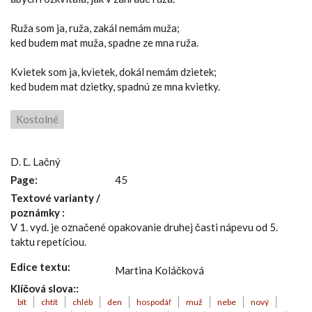
Ruža som ja, ruža, zakál nemám muža;
ked budem mat muža, spadne ze mna ruža.
Kvietek som ja, kvietek, dokál nemám dzietek;
ked budem mat dzietky, spadnú ze mna kvietky.
Kostolné
D. Ľ. Lačný
Page:
45
Textové varianty /
poznámky :
V 1. vyd. je označené opakovanie druhej časti nápevu od 5.
taktu repetíciou.
Edice textu:
Martina Koláčková
Klíčová slova::
bít
chtít
chléb
den
hospodář
muž
nebe
nový