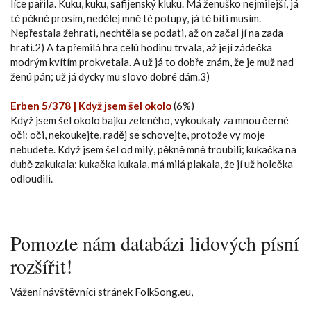
líce pařila. Kuku, kuku, safijenský kluku. Má ženuško nejmilejší, já
tě pěkně prosím, nedělej mně té potupy, já tě bíti musím.
Nepřestala žehrati, nechtěla se podati, až on začal jí na zada
hrati.2) A ta přemilá hra celú hodinu trvala, až její zádečka
modrým kvítím prokvetala. A už já to dobře znám, že je muž nad
ženú pán; už já dycky mu slovo dobré dám.3)
Erben 5/378 | Když jsem šel okolo
(6%)
Když jsem šel okolo bajku zeleného, vykoukaly za mnou černé
oči: oči, nekoukejte, raděj se schovejte, protože vy moje
nebudete. Když jsem šel od milý, pěkně mně troubili; kukačka na
dubě zakukala: kukačka kukala, má milá plakala, že jí už holečka
odloudili.
Pomozte nám databázi lidových písní
rozšířit!
Vážení návštěvníci stránek FolkSong.eu,