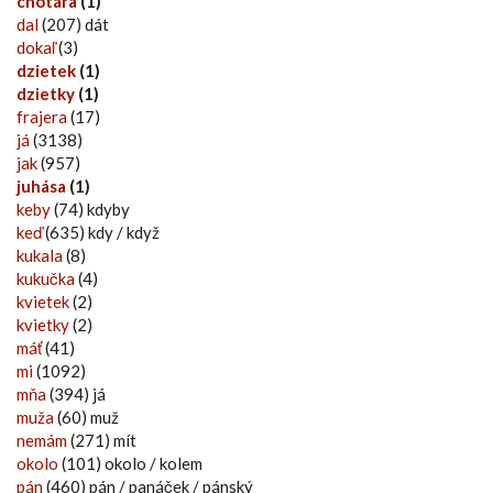
chotára
(1)
dal
(207) dát
dokaľ
(3)
dzietek
(1)
dzietky
(1)
frajera
(17)
já
(3138)
jak
(957)
juhása
(1)
keby
(74) kdyby
keď
(635) kdy / když
kukala
(8)
kukučka
(4)
kvietek
(2)
kvietky
(2)
máť
(41)
mi
(1092)
mňa
(394) já
muža
(60) muž
nemám
(271) mít
okolo
(101) okolo / kolem
pán
(460) pán / panáček / pánský