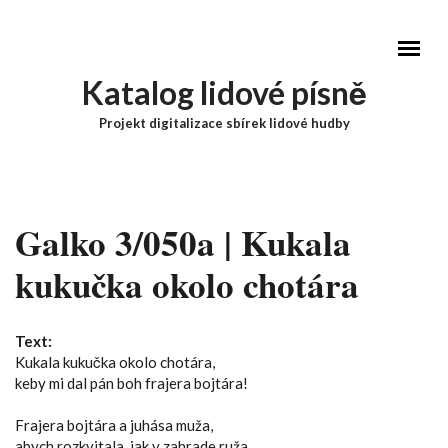
Přejít k hlavnímu obsahu
Katalog lidové písně
Projekt digitalizace sbírek lidové hudby
Hlavní menu
Galko 3/050a | Kukala
kukučka okolo chotára
Text:
Kukala kukučka okolo chotára,
keby mi dal pán boh frajera bojtára!
Frajera bojtára a juhása muža,
abych rozkvitala, jak v zahrade ruža.