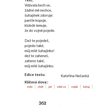
Text:
Vdávala bech se,
žádné mě nechce,
šuhajínek zdoruje:
pantle kopuje,
klobók lemuje,
že do vojně pojede.
Dež te pojedeš,
pojedo také,
můj milé šuhajínko!
dež te zaheneš,
zaheno také,
můj milé šuhajínko.
Edice textu:
Kateřina Nečacká
Klíčová slova::
milý
chtít
jet
vdát se
voják
šohaj