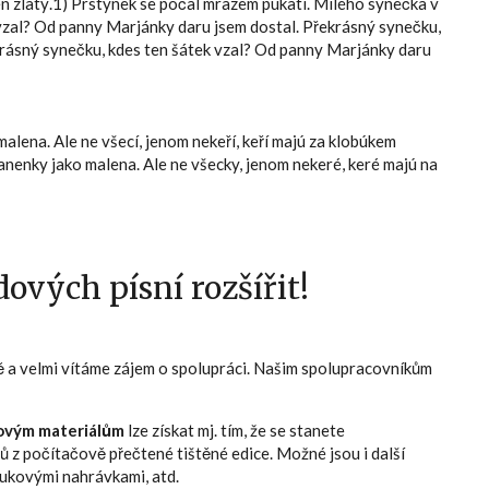
en zlatý.1) Prstýnek se počal mrazem pukati. Milého synečka v
 vzal? Od panny Marjánky daru jsem dostal. Překrásný synečku,
řekrásný synečku, kdes ten šátek vzal? Od panny Marjánky daru
malena. Ale ne všecí, jenom nekeří, keří majú za klobúkem
anenky jako malena. Ale ne všecky, jenom nekeré, keré majú na
ových písní rozšířit!
ně a velmi vítáme zájem o spolupráci. Našim spolupracovníkům
ovým materiálům
lze získat mj. tím, že se stanete
ů z počítačově přečtené tištěné edice. Možné jsou i další
zvukovými nahrávkami, atd.