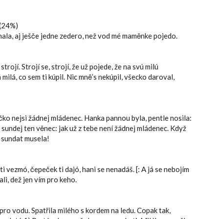
(24%)
nala, aj ješče jedne zedero, než vod mé maměnke pojedo.
rojí. Strojí se, strojí, že už pojede, že na svú milú
milá, co sem ti kúpil. Nic mně’s nekúpil, všecko daroval,
čko nejsi žádnej mládenec. Hanka pannou byla, pentle nosila:
! sundej ten věnec: jak už z tebe není žádnej mládenec. Když
e sundat musela!
ti vezmó, čepeček ti dajó, hani se nenadáš. [: A já se nebojím
li, dež jen vím pro keho.
pro vodu. Spatřila milého s kordem na ledu. Copak tak,