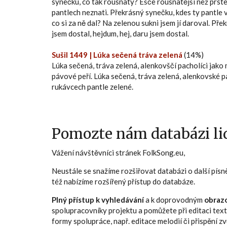
synečku, co tak rousnatý? Ešče rousnatější než prst
pantlech neznati. Překrásný synečku, kdes ty pantle
co si za ně dal? Na zelenou sukni jsem jí daroval. P
jsem dostal, hejdum, hej, daru jsem dostal.
Sušil 1449 | Lúka sečená tráva zelená
(14%)
Lúka sečená, tráva zelená, alenkovščí pacholíci jako 
pávové peří. Lúka sečená, tráva zelená, alenkovské p
rukávcech pantle zelené.
Pomozte nám databázi lid
Vážení návštěvníci stránek FolkSong.eu,
Neustále se snažíme rozšiřovat databázi o další pís
též nabízíme rozšířený přístup do databáze.
Plný přístup k vyhledávání
a k doprovodným
obraz
spolupracovníky projektu a pomůžete při editaci text
formy spolupráce, např. editace melodií či přispění 