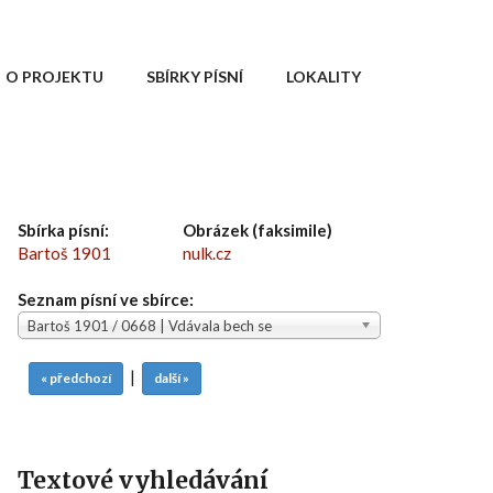
O PROJEKTU
SBÍRKY PÍSNÍ
LOKALITY
Sbírka písní:
Obrázek (faksimile)
Bartoš 1901
nulk.cz
Seznam písní ve sbírce:
Bartoš 1901 / 0668 | Vdávala bech se
|
« předchozí
další »
Textové vyhledávání