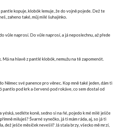
 pantle kopuje, klobók lemuje, že do vojně pojede. Dež te
neš, zaheno také, můj milé šuhajínko.
do vůle naprosí. Do vůle naprosí, a já neposlechnu, až přede
ček. Má na hlavě z pantlé klobók, nemužu na tě zapomenót.
do Němec své panence pro věnec. Kop mně také jeden, dám ti
nó pantlo pod krk a červenó pod rokáve, co sem dostal od
 yéská, sedléte koně, sedno si na ňé, pojedo k mé milé ješče
přímně miluješ? Švarné synečko, já ti mám ráda, aj, so já ti
a, dež ješče měsíček nevešil? Já stala brzy, všecko mě mrzí,