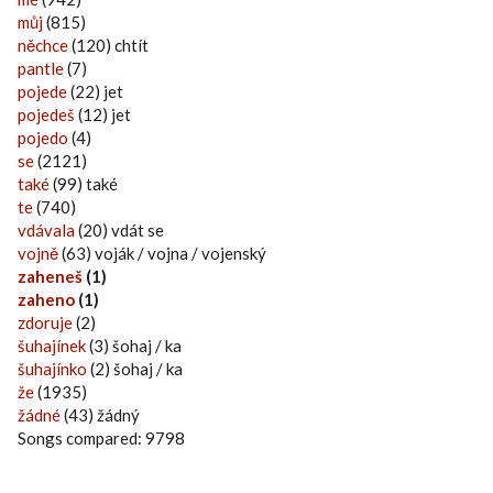
můj
(815)
něchce
(120) chtít
pantle
(7)
pojede
(22) jet
pojedeš
(12) jet
pojedo
(4)
se
(2121)
také
(99) také
te
(740)
vdávala
(20) vdát se
vojně
(63) voják / vojna / vojenský
zaheneš
(1)
zaheno
(1)
zdoruje
(2)
šuhajínek
(3) šohaj / ka
šuhajínko
(2) šohaj / ka
že
(1935)
žádné
(43) žádný
Songs compared: 9798