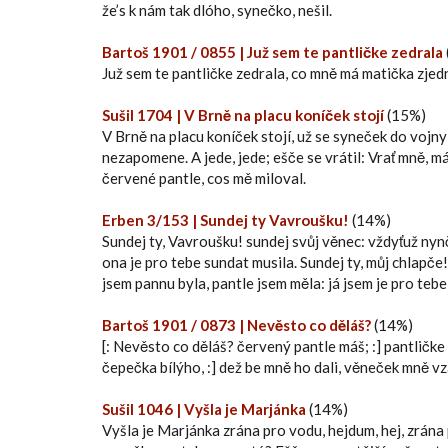
že’s k nám tak dlóho, synečko, nešil.
Bartoš 1901 / 0855 | Juž sem te pantličke zedrala
Juž sem te pantličke zedrala, co mně má matička zjed
Sušil 1704 | V Brně na placu koníček stojí
(15%)
V Brně na placu koníček stojí, už se syneček do vojny st
nezapomene. A jede, jede; ešče se vrátil: Vrať mně, má 
červené pantle, cos mě miloval.
Erben 3/153 | Sundej ty Vavroušku!
(14%)
Sundej ty, Vavroušku! sundej svůj věnec: vždyťuž nyn
ona je pro tebe sundat musila. Sundej ty, můj chlapče
jsem pannu byla, pantle jsem měla: já jsem je pro teb
Bartoš 1901 / 0873 | Nevěsto co děláš?
(14%)
[: Nevěsto co děláš? červený pantle máš; :] pantličke 
čepečka bílýho, :] dež be mně ho dali, věneček mně vza
Sušil 1046 | Vyšla je Marjánka
(14%)
Vyšla je Marjánka zrána pro vodu, hejdum, hej, zrána 