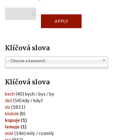
Klíčová slova
- Choose a keyword -
Klíčová slova
bech
(40) bych / bys / by
dež
(54) kdy / když
do
(1811)
klobók
(8)
kopuje
(1)
lemuje
(1)
milé
(146) milý / rozmilý
mé
(942)