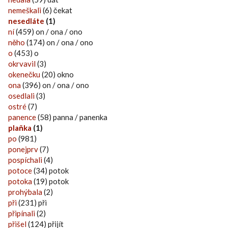
nemeškali
(6) čekat
nesedláte
(1)
ní
(459) on / ona / ono
něho
(174) on / ona / ono
o
(453) o
okrvavil
(3)
okenečku
(20) okno
ona
(396) on / ona / ono
osedlali
(3)
ostré
(7)
panence
(58) panna / panenka
plaňka
(1)
po
(981)
ponejprv
(7)
pospíchali
(4)
potoce
(34) potok
potoka
(19) potok
prohýbala
(2)
při
(231) při
připínali
(2)
přišel
(124) přijít