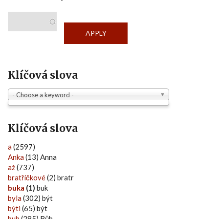
Klíčová slova
- Choose a keyword -
Klíčová slova
a
(2597)
Anka
(13) Anna
až
(737)
bratříčkové
(2) bratr
buka
(1)
buk
byla
(302) být
býti
(65) být
buh
(285) Bůh