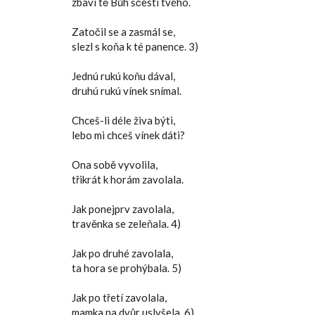
zbaví tě Bůh ščestí tvého.
Zatočil se a zasmál se,
slezl s koňa k té panence. 3)
Jednú rukú koňu dával,
druhú rukú vínek snímal.
Chceš-li déle živa býti,
lebo mi chceš vínek dáti?
Ona sobě vyvolila,
třikrát k horám zavolala.
Jak ponejprv zavolala,
travěnka se zeleňala. 4)
Jak po druhé zavolala,
ta hora se prohýbala. 5)
Jak po třetí zavolala,
mamka na dvůr uslyšela. 6)