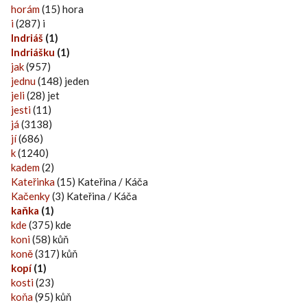
horám
(15) hora
i
(287) i
Indriáš
(1)
Indriášku
(1)
jak
(957)
jednu
(148) jeden
jeli
(28) jet
jesti
(11)
já
(3138)
jí
(686)
k
(1240)
kadem
(2)
Kateřinka
(15) Kateřina / Káča
Kačenky
(3) Kateřina / Káča
kaňka
(1)
kde
(375) kde
koni
(58) kůň
koně
(317) kůň
kopí
(1)
kosti
(23)
koňa
(95) kůň