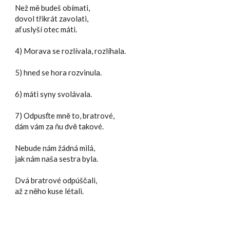
Než mě budeš obímati,
dovol třikrát zavolati,
ať uslyší otec máti.
4) Morava se rozlívala, rozlíhala.
5) hned se hora rozvinula.
6) máti syny svolávala.
7) Odpusťte mně to, bratrové,
dám vám za ňu dvě takové.
Nebude nám žádná milá,
jak nám naša sestra byla.
Dvá bratrové odpúščali,
až z něho kuse létali.