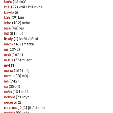
koňu
(13) kůň
král
(27) král / královna
křivda
(8)
kůň
(39) kůň
lebo
(182) nebo
lese
(48) les
lidi
(81) lidé
lítaly
(1)
letět / létat
mamka
(61) matka
mi
(1092)
mně
(1624)
musiš
(56) muset
myl
(1)
mého
(161) můj
mému
(38) můj
mé
(942)
na
(3804)
naša
(101) náš
nebyla
(71) být
necestú
(2)
nechodijú
(1)
jít / chodit
nedala
(59) dát