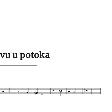
Hlavní menu
ávu u potoka