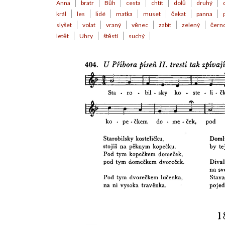
Anna
bratr
Bůh
cesta
chtít
dolů
druhý
král
les
lidé
matka
muset
čekat
panna
slyšet
volat
vraný
věnec
zabít
zelený
čern
letět
Uhry
štěstí
suchý