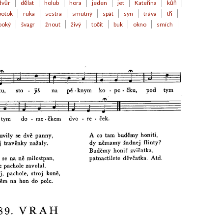
dvůr
dělat
holub
hora
jeden
jet
Kateřina
kůň
potok
ruka
sestra
smutný
spát
syn
tráva
tři
ooký
švagr
žnout
živý
točit
buk
okno
smích