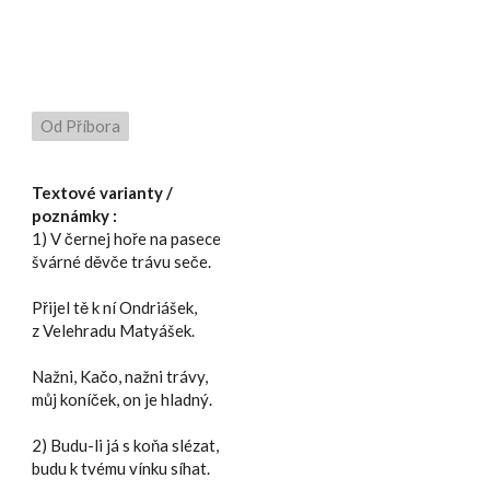
Od Příbora
Textové varianty /
poznámky :
1) V černej hoře na pasece
švárné děvče trávu seče.
Přijel tě k ní Ondriášek,
z Velehradu Matyášek.
Nažni, Kačo, nažni trávy,
můj koníček, on je hladný.
2) Budu-li já s koňa slézat,
budu k tvému vínku síhat.