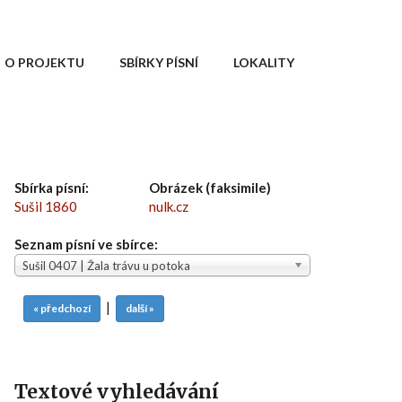
O PROJEKTU
SBÍRKY PÍSNÍ
LOKALITY
Sbírka písní:
Obrázek (faksimile)
Sušil 1860
nulk.cz
Seznam písní ve sbírce:
Sušil 0407 | Žala trávu u potoka
|
« předchozí
další »
Textové vyhledávání