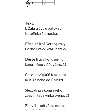
Text:
[: Žala trávu u potoka :]
Kateřinka černooká.
Přišel tě k ní Černojurský,
Černojurský, král uherský.
Dej té trávy koňu mému,
koňu mému višňovému. 1)
Chce-li tvůj kůň trávu jesti,
musíš s něho dolů slezti.
Slezu-li já s koňa svého,
zbavím tebe vínka tvého. 2)
Zbavíš-li mě vínka mého,