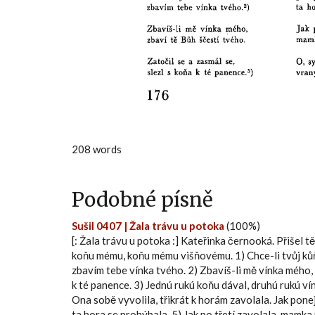
208 words
Podobné písně
Sušil 0407 | Žala trávu u potoka
(100%)
[: Žala trávu u potoka :] Kateřinka černooká. Přišel t
koňu mému, koňu mému višňovému. 1) Chce-li tvůj kůň tr
zbavím tebe vínka tvého. 2) Zbavíš-li mě vínka mého, z
k té panence. 3) Jednú rukú koňu dával, druhú rukú vín
Ona sobě vyvolila, třikrát k horám zavolala. Jak pone
ta hora se prohýbala. 5) Jak po třetí zavolala, mamka 