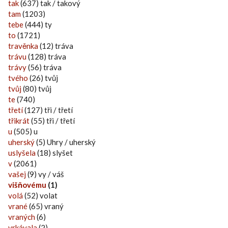
tak
(637) tak / takový
tam
(1203)
tebe
(444) ty
to
(1721)
travěnka
(12) tráva
trávu
(128) tráva
trávy
(56) tráva
tvého
(26) tvůj
tvůj
(80) tvůj
te
(740)
třetí
(127) tři / třetí
třikrát
(55) tři / třetí
u
(505) u
uherský
(5) Uhry / uherský
uslyšela
(18) slyšet
v
(2061)
vašej
(9) vy / váš
višňovému
(1)
volá
(52) volat
vrané
(65) vraný
vraných
(6)
vrkávala
(2)