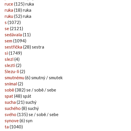
ruce
(125) ruka
ruka
(18) ruka
ruku
(52) ruka
s
(1072)
se
(2121)
sedávala
(11)
sem
(1094)
sestřička
(28) sestra
si
(1749)
slezl
(4)
slezti
(2)
Slezu-li
(2)
smutnému
(6) smutný / smutek
snímal
(2)
sobě
(382) se / sobě / sebe
spat
(48) spát
sucha
(21) suchý
suchého
(8) suchý
svého
(135) se / sobě / sebe
synove
(6) syn
ta
(1040)