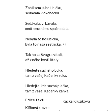
Zabil sem já holubičku,
sedávala v okénečku.
Sedávala, vrkávala,
mně smutnému spať nedala.
Nebyla to holubička,
byla to naša sestřička. 7)
Tak ho za švagra vítali,
až z něho kosti lítaly.
Hledejte suchého buka,
tam z vašej Kačenky ruka.
Hledejte, kde suchá plaňka,
tam z vašej Kačenky kaňka.
Edice textu:
Kačka Kružíková
Klíčová slova::