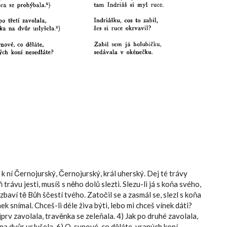
ě k ní Černojurský, Černojurský, král uherský. Dej té trávy
ávu jesti, musíš s něho dolů slezti. Slezu-li já s koňa svého,
baví tě Bůh ščestí tvého. Zatočil se a zasmál se, slezl s koňa
ek snímal. Chceš-li déle živa býti, lebo mi chceš vínek dáti?
jprv zavolala, travěnka se zeleňala. 4) Jak po druhé zavolala,
na dvůr uslyšela. 6) O, synové, co děláte, vraných koní