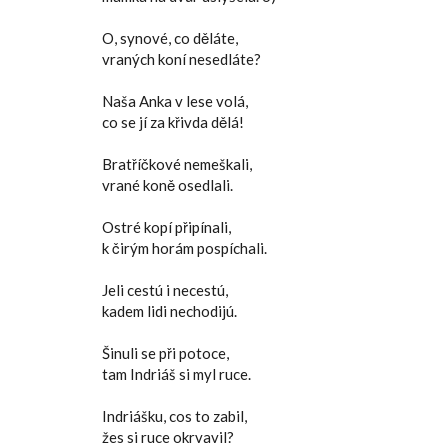
O, synové, co děláte,
vraných koní nesedláte?
Naša Anka v lese volá,
co se jí za křivda dělá!
Bratříčkové nemeškali,
vrané koně osedlali.
Ostré kopí připínali,
k čirým horám pospíchali.
Jeli cestú i necestú,
kadem lidi nechodijú.
Šinuli se při potoce,
tam Indriáš si myl ruce.
Indriášku, cos to zabil,
žes si ruce okrvavil?