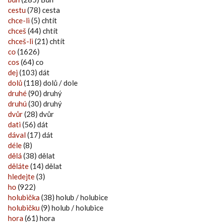
cestu
(78) cesta
chce-li
(5) chtít
chceš
(44) chtít
chceš-li
(21) chtít
co
(1626)
cos
(64) co
dej
(103) dát
dolů
(118) dolů / dole
druhé
(90) druhý
druhú
(30) druhý
dvůr
(28) dvůr
dati
(56) dát
dával
(17) dát
déle
(8)
dělá
(38) dělat
děláte
(14) dělat
hledejte
(3)
ho
(922)
holubička
(38) holub / holubice
holubičku
(9) holub / holubice
hora
(61) hora