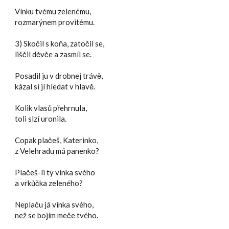
Vínku tvému zelenému,
rozmarýnem provitému.
3) Skočil s koňa, zatočil se,
liščil děvče a zasmíl se.
Posadil ju v drobnej trávě,
kázal si jí hledat v hlavě.
Kolik vlasů přehrnula,
toli slzí uronila.
Copak plačeš, Katerinko,
z Velehradu má panenko?
Plačeš-li ty vínka svého
a vrkůčka zeleného?
Neplaču já vínka svého,
než se bojím meče tvého.