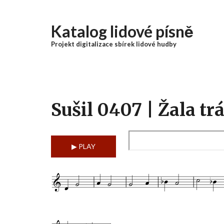
Přejít k hlavnímu obsahu
Katalog lidové písně
Projekt digitalizace sbírek lidové hudby
Sušil 0407 | Žala tr