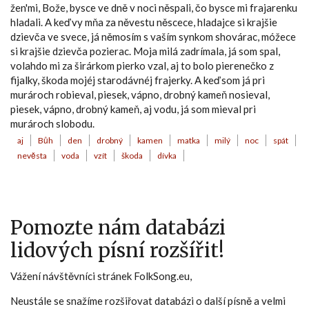
žen'mi, Bože, bysce ve dně v noci něspali, čo bysce mi frajarenku
hladali. A keď vy mňa za něvestu něscece, hladajce si krajšie
dzievča ve svece, já němosím s vaším synkom shovárac, móžece
si krajšie dzievča pozierac. Moja milá zadrímala, já som spal,
volahdo mi za širárkom pierko vzal, aj to bolo pierenečko z
fijalky, škoda mojéj starodávnéj frajerky. A keď som já pri
murároch robieval, piesek, vápno, drobný kameň nosieval,
piesek, vápno, drobný kameň, aj vodu, já som mieval pri
murároch slobodu.
aj
Bůh
den
drobný
kamen
matka
milý
noc
spát
nevěsta
voda
vzít
škoda
dívka
Pomozte nám databázi
lidových písní rozšířit!
Vážení návštěvníci stránek FolkSong.eu,
Neustále se snažíme rozšiřovat databázi o další písně a velmi