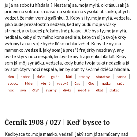
ju já na sobotu hľadała ? Nestaraj sa, moja myłá, o krásu, šak já
prídem na sobotu za času, na sobotu na vysokú obránku, abych
vedzeł, že mám vernú gaľánku. 3. Keby si ty, moja myłá, vedzeła,
jaká bude prežałostná nedzeľa, ked my budú moje vłásky
strihaci, a ty budeš přežałostné płakaci. Aľe bys ty, moja myłá,
nedbała, keby si ty mého kona sedłała, kebych si já svoje krky
vyłomył a na tvoje byéłé ľíčko nehľadzeł. 4. Kebyste vy, ma
mamenko,
vedzeľi
, jaký som já pres*) frajérky nezdravý, any
byste štyry noci nespaľi, ľen byste my frajerénku hľadaľi. Keby
som já, môj synáčku, vedzeła, kedy bude tvoja taká nedzeľa a já
by som čtyry noci nespała, ľen by som ty švárné dziéča hľadała.
den
dobro
duše
galán
kůň
krásný
starat se
panna
sobota
týden
věrný
vysoký
čas
líčko
matka
spát
noc
syn
čtyři
švarný
dívka
neděle
dbát
plakat
Černík 1908 / 027 | Ked' bysce to
Keď bysce to, moja mamko, vedzeli, jaký som já zarmúcený nad