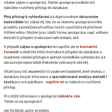
vítáme zájem o spolupráci. Našim spolupracovníkům též
nabízíme rozšířený přístup do databáze.
Plný přístup k vyhledávání
a k doprovodným
obrazovým
materiálům
lze získat mj. tím, že se stanete spolupracovníky
projektu a pomůžete při editaci textů z počítačově přečtené
tištěné edice. Možné jsou i další formy spolupráce, např. editace
melodií či přispění zvukovými nahrávkami, atd.
V případě
zájmu o spolupráci
mi napište skrze
kontaktní
formulář
a obdržíte bližší instrukce k přispění do databáze a
snadnému získání přístupu k úplným výsledkům vyhledávání a k
obrazovým materiálům (faksimile vybraných sbírek).
Vítáni jsou též akademičtí či soukromí badatelé, kteří mohou z
databáze čerpat informace a
specializované analýzy melodií i
textů
pro své publikace -
napište mi
se žádostí o rozšířený
přístup.
Pro bližší informace o spolupráci
klikněte zde
.
Těším se na spolupráci!
Jan Koláček, autor projektu