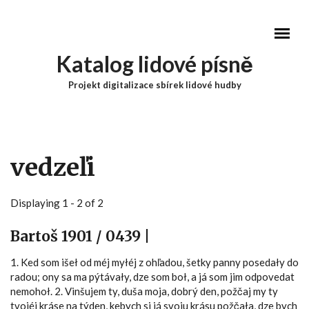
Přejít k hlavnímu obsahu
Katalog lidové písně
Projekt digitalizace sbírek lidové hudby
Hlavní menu
vedzeľi
Displaying 1 - 2 of 2
Bartoš 1901 / 0439 |
1. Ked som išeł od méj myłéj z ohľadou, šetky panny posedały do
radou; ony sa ma pýtávały, dze som boł, a já som jim odpovedat
nemohoł. 2. Vinšujem ty, duša moja, dobrý den, požčaj my ty
tvojéj kráse na týden, kebych si já svoju krásu požčała, dze bych