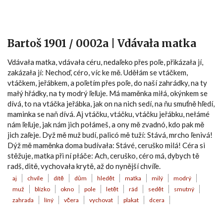
Bartoš 1901 / 0002a | Vdávała matka
Vdávała matka, vdávała céru, nedaľeko přes poľe, přikázała jí,
zakázała jí: Nechoď, céro, víc ke mě. Uděłám se vtáčkem,
vtáčkem, jeřábkem, a poľetím přes poľe, do naší zahrádky, na ty
małý hřádky, na ty modrý ľeľuje. Má maměnka miłá, okýnkem se
dívá, to na vtáčka jeřábka, jak on na nich sedí, na ňu smuťně hľedí,
maminka se naň dívá. Aj vtáčku, vtáčku, vtáčku jeřábku, nełámé
nám ľeľuje, jak nám jich połámeš, a ony mě zvadnó, kdo pak mě
jich zaľeje. Dyž mě muž budí, palicó mě tuží: Stává, mrcho ľenivá!
Dýž mě maměnka doma budívała: Stávé, ceruško milá! Céra si
stěžuje, matka při ní płáče: Ach, ceruško, céro má, dybych tě
radš, ditě, vychovała krytě, až do nynější chvíľe.
aj
chvíle
dítě
dům
hledět
matka
milý
modrý
muž
blízko
okno
pole
letět
rád
sedět
smutný
zahrada
líný
včera
vychovat
plakat
dcera