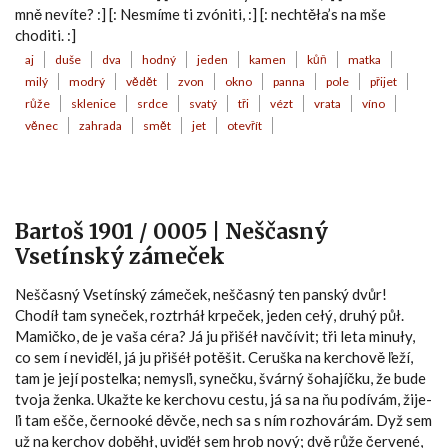
mně nevíte? :] [: Nesmíme ti zvóniti, :] [: nechtěła’s na mše
choditi. :]
aj
duše
dva
hodný
jeden
kamen
kůň
matka
milý
modrý
vědět
zvon
okno
panna
pole
přijet
růže
sklenice
srdce
svatý
tři
vézt
vrata
víno
věnec
zahrada
smět
jet
otevřít
Bartoš 1901 / 0005 | Neščasný
Vsetínský zámeček
Neščasný Vsetínský zámeček, neščasný ten panský dvůr!
Chodíł tam syneček, roztrháł krpeček, jeden cełý, druhý půł.
Mamičko, de je vaša céra? Já ju přišéł navčívit; tři leta minuły,
co sem í neviďél, já ju přišéł potěšit. Ceruška na kerchově ľeží,
tam je její posteľka; nemysľi, synečku, švárný šohajíčku, že bude
tvoja ženka. Ukažte ke kerchovu cestu, já sa na ňu podívám, žije-
ľi tam ešče, černooké děvče, nech sa s ním rozhovárám. Dyž sem
už na kerchov doběhł, uviďéł sem hrob nový; dvě růže červené,