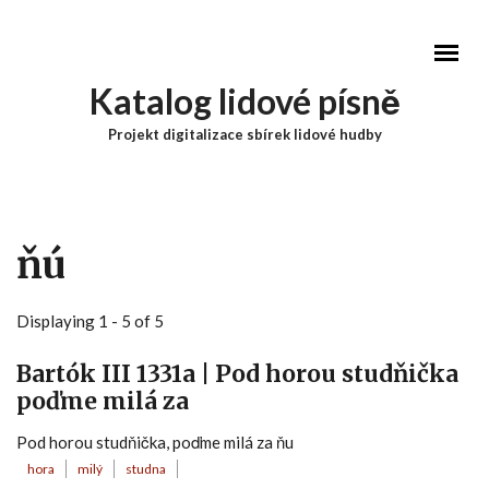
Přejít k hlavnímu obsahu
Katalog lidové písně
Projekt digitalizace sbírek lidové hudby
Hlavní menu
ňú
Displaying 1 - 5 of 5
Bartók III 1331a | Pod horou studňička
poďme milá za
Pod horou studňička, poďme milá za ňu
hora
milý
studna