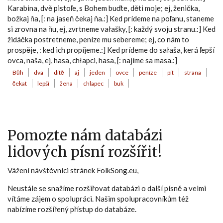
Karabina, dvě pistoľe, s Bohem buďte, děti moje; ej, ženička,
božkaj ňa, [: na jaseň čekaj ňa.:] Ked prídeme na poľanu, staneme
si zrovna na ňu, ej, zvrtneme vałašky, [: každý svoju stranu.:] Ked
židáčka postretneme, peníze mu sebereme; ej, co nám to
prospěje, : ked ich propíjeme.:] Ked prídeme do sałaša, kerá ľepší
ovca, naša, ej, hasa, chłapci, hasa, [: najíme sa masa.:]
Bůh
dva
dítě
aj
jeden
ovce
peníze
pít
strana
čekat
lepší
žena
chlapec
buk
Pomozte nám databázi
lidových písní rozšířit!
Vážení návštěvníci stránek FolkSong.eu,
Neustále se snažíme rozšiřovat databázi o další písně a velmi
vítáme zájem o spolupráci. Našim spolupracovníkům též
nabízíme rozšířený přístup do databáze.