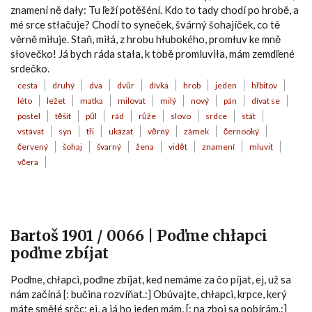
znamení ně dały: Tu ľeží potěšéní. Kdo to tady chodí po hrobě, a
mé srce stłačuje? Chodí to syneček, švárný šohajíček, co tě
věrně miłuje. Staň, miłá, z hrobu hłubokého, promłuv ke mně
słovečko! Já bych ráda stała, k tobě promluviła, mám zemdľené
srdečko.
cesta
druhý
dva
dvůr
dívka
hrob
jeden
hřbitov
léto
ležet
matka
milovat
milý
nový
pán
dívat se
postel
těšit
půl
rád
růže
slovo
srdce
stát
vstávat
syn
tři
ukázat
věrný
zámek
černooký
červený
šohaj
švarný
žena
vidět
znamení
mluvit
včera
Bartoš 1901 / 0066 | Poďme chłapci
poďme zbíjat
Poďme, chłapci, poďme zbíjat, ked nemáme za čo píjat, ej, už sa
nám začíná [: bučina rozvíňat.:] Obúvajte, chłapci, krpce, kerý
máte směłé srčc; ej, a já ho jeden mám, [: na zboj sa pobírám.:]