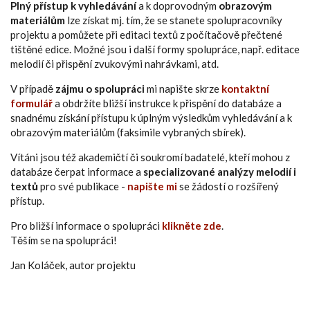
Plný přístup k vyhledávání
a k doprovodným
obrazovým
materiálům
lze získat mj. tím, že se stanete spolupracovníky
projektu a pomůžete při editaci textů z počítačově přečtené
tištěné edice. Možné jsou i další formy spolupráce, např. editace
melodií či přispění zvukovými nahrávkami, atd.
V případě
zájmu o spolupráci
mi napište skrze
kontaktní
formulář
a obdržíte bližší instrukce k přispění do databáze a
snadnému získání přístupu k úplným výsledkům vyhledávání a k
obrazovým materiálům (faksimile vybraných sbírek).
Vítáni jsou též akademičtí či soukromí badatelé, kteří mohou z
databáze čerpat informace a
specializované analýzy melodií i
textů
pro své publikace -
napište mi
se žádostí o rozšířený
přístup.
Pro bližší informace o spolupráci
klikněte zde
.
Těším se na spolupráci!
Jan Koláček, autor projektu