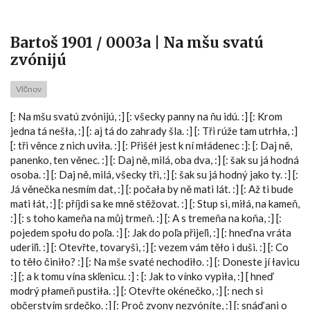
Bartoš 1901 / 0003a | Na mšu svatú
zvónijú
Vlčnov
[: Na mšu svatú zvónijú, :] [: všecky panny na ňu idú. :] [: Krom
jedna tá nešła, :] [: aj tá do zahrady šla. :] [: Tři rúže tam utrhła, :]
[: tři věnce z nich uviła. :] [: Přišéł jest k ní młádenec :]: [: Daj ně,
panenko, ten věnec. :] [: Daj ně, milá, oba dva, :] [: šak su já hodná
osoba. :] [: Daj ně, milá, všecky tři, :] [: šak su já hodný jako ty. :] [:
Já věnečka nesmím dat, :] [: počała by ně mati lát. :] [: Až ti bude
mati łát, :] [: příjdi sa ke mně stěžovat. :] [: Stup si, miłá, na kameň,
:] [: s toho kameňa na můj trmeň. :] [: A s tremeňa na koňa, :] [:
pojedem społu do poľa. :] [: Jak do poľa přijeľi, :] [: hneď na vráta
uderiľi. :] [: Otevřte, tovaryši, :] [: vezem vám těło i duši. :] [: Co
to těło činiło? :] [: Na mše svaté nechodiło. :] [: Doneste jí łavicu
:] [; a k tomu vína skľenicu. :] : [: Jak to vínko vypiła, :] [ hneď
modrý płameň pustiła. :] [: Otevřte okénečko, :] [: nech si
občerstvím srdečko. :] [: Proč zvony nezvóníte, :] [: snáď ani o