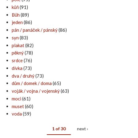
kůň
(91)
Bůh
(89)
jeden
(86)
pán / panáček / pánský
(86)
syn
(83)
plakat
(82)
pěkný
(78)
srdce
(76)
dívka
(73)
dva / druhý
(73)
dům / domek / doma
(65)
voják / vojna / vojenský
(63)
moci
(61)
muset
(60)
voda
(59)
1 of 30
next ›