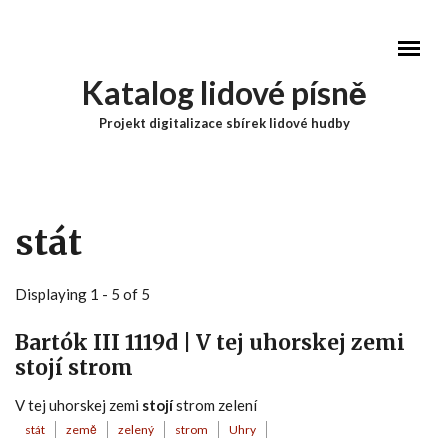
Přejít k hlavnímu obsahu
Katalog lidové písně
Projekt digitalizace sbírek lidové hudby
Hlavní menu
stát
Displaying 1 - 5 of 5
Bartók III 1119d | V tej uhorskej zemi
stojí strom
V tej uhorskej zemi
stojí
strom zelení
stát
země
zelený
strom
Uhry