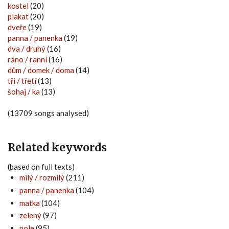
kostel
(20)
plakat
(20)
dveře
(19)
panna / panenka
(19)
dva / druhý
(16)
ráno / ranní
(16)
dům / domek / doma
(14)
tři / třetí
(13)
šohaj / ka
(13)
(13709 songs analysed)
Related keywords
(based on full texts)
milý / rozmilý
(211)
panna / panenka
(104)
matka
(104)
zelený
(97)
pole
(95)