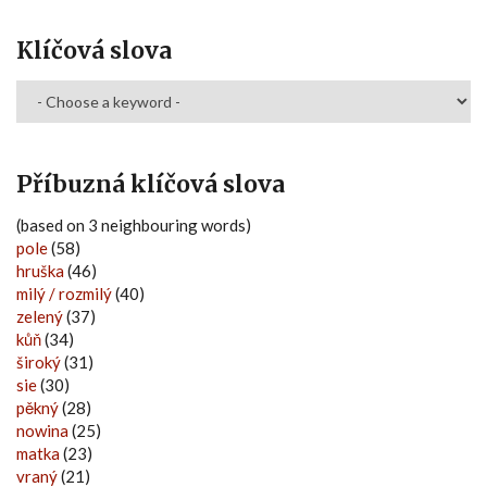
Klíčová slova
Příbuzná klíčová slova
(based on 3 neighbouring words)
pole
(58)
hruška
(46)
milý / rozmilý
(40)
zelený
(37)
kůň
(34)
široký
(31)
sie
(30)
pěkný
(28)
nowina
(25)
matka
(23)
vraný
(21)