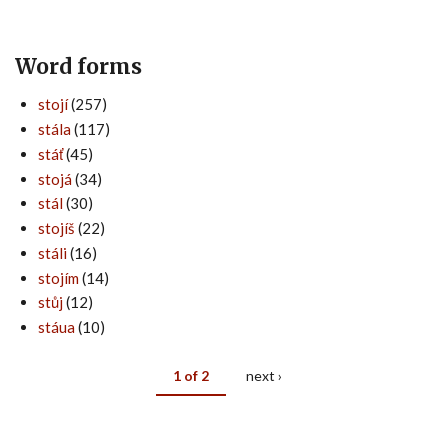
Word forms
stojí
(257)
stála
(117)
stáť
(45)
stojá
(34)
stál
(30)
stojíš
(22)
stáli
(16)
stojím
(14)
stůj
(12)
stáua
(10)
1 of 2
next ›