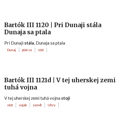
Bartók III 1120 | Pri Dunaji stála
Dunaja sa ptala
Pri Dunaji
stála
, Dunaja sa ptala
Dunaj
ptát se
stát
Bartók III 1121d | V tej uherskej zemi
tuhá vojna
V tej uherskej zemi tuhá vojna
stojí
stát
voják
země
Uhry