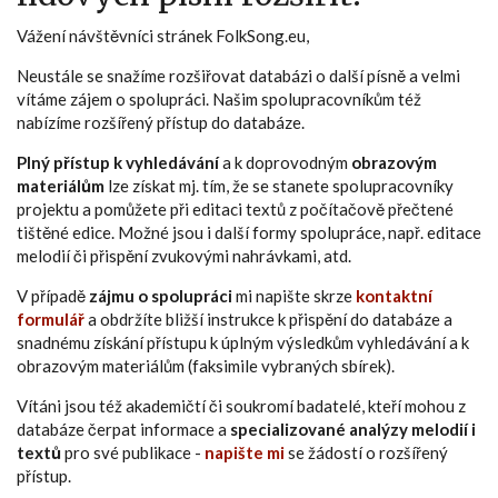
Vážení návštěvníci stránek FolkSong.eu,
Neustále se snažíme rozšiřovat databázi o další písně a velmi
vítáme zájem o spolupráci. Našim spolupracovníkům též
nabízíme rozšířený přístup do databáze.
Plný přístup k vyhledávání
a k doprovodným
obrazovým
materiálům
lze získat mj. tím, že se stanete spolupracovníky
projektu a pomůžete při editaci textů z počítačově přečtené
tištěné edice. Možné jsou i další formy spolupráce, např. editace
melodií či přispění zvukovými nahrávkami, atd.
V případě
zájmu o spolupráci
mi napište skrze
kontaktní
formulář
a obdržíte bližší instrukce k přispění do databáze a
snadnému získání přístupu k úplným výsledkům vyhledávání a k
obrazovým materiálům (faksimile vybraných sbírek).
Vítáni jsou též akademičtí či soukromí badatelé, kteří mohou z
databáze čerpat informace a
specializované analýzy melodií i
textů
pro své publikace -
napište mi
se žádostí o rozšířený
přístup.