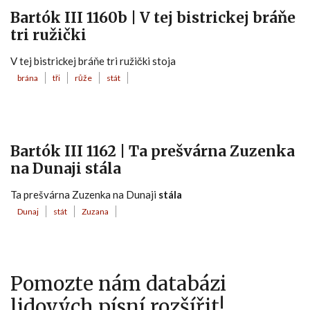
Bartók III 1160b | V tej bistrickej bráňe
tri ružički
V tej bistrickej bráňe tri ružički stoja
brána
tři
růže
stát
Bartók III 1162 | Ta prešvárna Zuzenka
na Dunaji stála
Ta prešvárna Zuzenka na Dunaji
stála
Dunaj
stát
Zuzana
Pomozte nám databázi
lidových písní rozšířit!