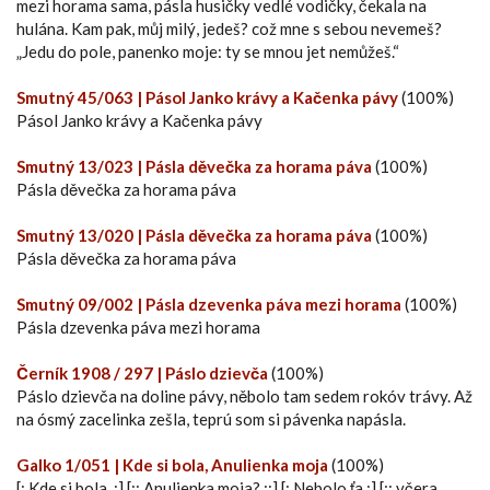
mezi horama sama, pásla husičky vedlé vodičky, čekala na
hulána. Kam pak, můj milý, jedeš? což mne s sebou nevemeš?
„Jedu do pole, panenko moje: ty se mnou jet nemůžeš.“
Smutný 45/063 | Pásol Janko krávy a Kačenka pávy
(100%)
Pásol Janko krávy a Kačenka pávy
Smutný 13/023 | Pásla děvečka za horama páva
(100%)
Pásla děvečka za horama páva
Smutný 13/020 | Pásla děvečka za horama páva
(100%)
Pásla děvečka za horama páva
Smutný 09/002 | Pásla dzevenka páva mezi horama
(100%)
Pásla dzevenka páva mezi horama
Černík 1908 / 297 | Páslo dzievča
(100%)
Páslo dzievča na doline pávy, něbolo tam sedem rokóv trávy. Až
na ósmý zacelinka zešla, teprú som si pávenka napásla.
Galko 1/051 | Kde si bola, Anulienka moja
(100%)
[: Kde si bola, :] [:: Anulienka moja? ::] [: Nebolo ťa :] [:: včera