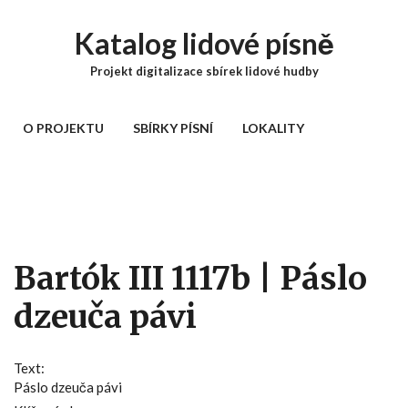
Přejít k hlavnímu obsahu
Katalog lidové písně
Projekt digitalizace sbírek lidové hudby
Hlavní menu
O PROJEKTU
SBÍRKY PÍSNÍ
LOKALITY
Bartók III 1117b | Páslo
dzeuča pávi
Text:
Páslo dzeuča pávi