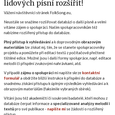
lidových písní rozšířit!
Vážení návštěvníci stránek FolkSong.eu,
Neustále se snažíme rozšiřovat databázi o další písně a velmi
vítáme zájem o spolupráci. Našim spolupracovníkům též
nabízíme rozšířený přístup do databáze.
Plný přístup k vyhledávání
a k doprovodným
obrazovým
materiálům
lze získat mj. tím, že se stanete spolupracovníky
projektu a pomůžete při editaci textů z počítačově přečtené
tištěné edice. Možné jsou i další formy spolupráce, např. editace
melodií či přispění zvukovými nahrávkami, atd.
V případě
zájmu o spolupráci
mi napište skrze
kontaktní
formulář
a obdržíte bližší instrukce k přispění do databáze a
snadnému získání přístupu k úplným výsledkům vyhledávání a k
obrazovým materiálům (faksimile vybraných sbírek).
Vítáni jsou též akademičtí či soukromí badatelé, kteří mohou z
databáze čerpat informace a
specializované analýzy melodií i
textů
pro své publikace -
napište mi
se žádostí o rozšířený
přístup.