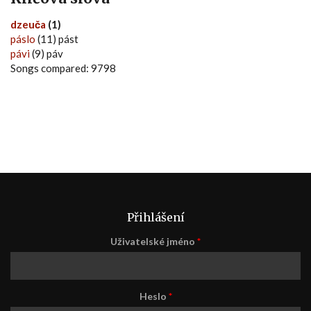
dzeuča
(1)
páslo
(11) pást
pávi
(9) páv
Songs compared: 9798
Přihlášení
Uživatelské jméno
*
Heslo
*