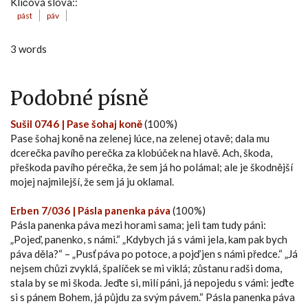
Klíčová slova::
pást
páv
3 words
Podobné písně
Sušil 0746 | Pase šohaj koně
(100%)
Pase šohaj koně na zelenej lúce, na zelenej otavě; dala mu
dcerečka pavího perečka za klobúček na hlavě. Ach, škoda,
přeškoda pavího pérečka, že sem já ho polámal; ale je škodnější
mojej najmilejší, že sem já ju oklamal.
Erben 7/036 | Pásla panenka páva
(100%)
Pásla panenka páva mezi horami sama; jeli tam tudy páni:
„Pojeď, panenko, s námi.“ „Kdybych já s vámi jela, kam pak bych
páva děla?“ – „Pusť páva po potoce, a pojď jen s námi předce.“ „Já
nejsem chůzi zvyklá, špalíček se mi viklá; zůstanu radši doma,
stala by se mi škoda. Jeďte si, milí páni, já nepojedu s vámi: jeďte
si s pánem Bohem, já půjdu za svým pávem.“ Pásla panenka páva