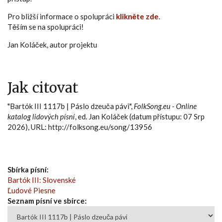
Pro bližší informace o spolupráci
klikněte zde
.
Těším se na spolupráci!
Jan Koláček, autor projektu
Jak citovat
"Bartók III 1117b | Páslo dzeuča pávi",
FolkSong.eu - Online
katalog lidových písní
, ed. Jan Koláček (datum přístupu: 07 Srp
2026), URL: http://folksong.eu/song/13956
Sbírka písní:
Bartók III: Slovenské
Ľudové Piesne
Seznam písní ve sbírce: