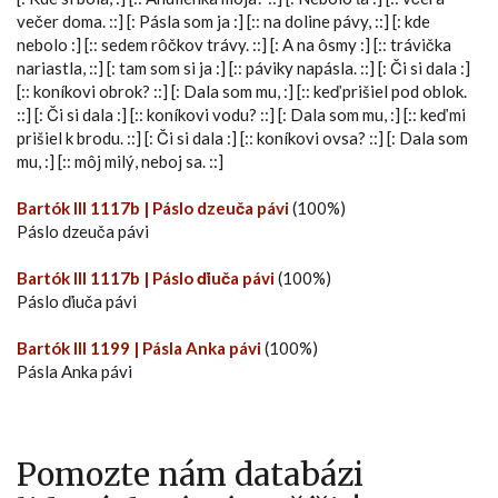
večer doma. ::] [: Pásla som ja :] [:: na doline pávy, ::] [: kde
nebolo :] [:: sedem rôčkov trávy. ::] [: A na ôsmy :] [:: trávička
nariastla, ::] [: tam som si ja :] [:: páviky napásla. ::] [: Či si dala :]
[:: koníkovi obrok? ::] [: Dala som mu, :] [:: keď prišiel pod oblok.
::] [: Či si dala :] [:: koníkovi vodu? ::] [: Dala som mu, :] [:: keď mi
prišiel k brodu. ::] [: Či si dala :] [:: koníkovi ovsa? ::] [: Dala som
mu, :] [:: môj milý, neboj sa. ::]
Bartók III 1117b | Páslo dzeuča pávi
(100%)
Páslo dzeuča pávi
Bartók III 1117b | Páslo ďiuča pávi
(100%)
Páslo ďiuča pávi
Bartók III 1199 | Pásla Anka pávi
(100%)
Pásla Anka pávi
Pomozte nám databázi