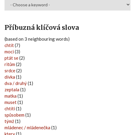
Příbuzná klíčová slova
(based on 3 neighbouring words)
chtít
(7)
moci
(3)
ptát se
(2)
ritům
(2)
srdce
(2)
dívka
(1)
dva / druhý
(1)
zeptala
(1)
matka
(1)
muset
(1)
chtíti
(1)
spůsobem
(1)
týmž
(1)
mládenec / mládenečka
(1)
ktery
(1)