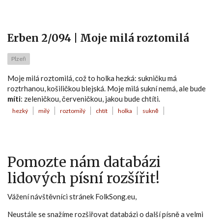
Erben 2/094 | Moje milá roztomilá
Plzeň
Moje milá roztomilá, což to holka hezká: sukničku má
roztrhanou, košiličkou blejská. Moje milá sukní nemá, ale bude
míti
: zeleničkou, červeničkou, jakou bude chtíti.
hezký
milý
roztomilý
chtít
holka
sukně
Pomozte nám databázi
lidových písní rozšířit!
Vážení návštěvníci stránek FolkSong.eu,
Neustále se snažíme rozšiřovat databázi o další písně a velmi