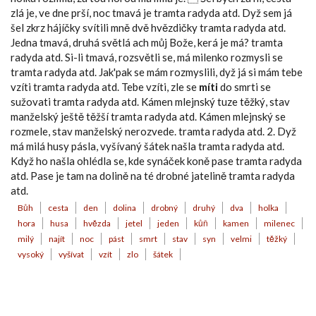
zlá je, ve dne prší, noc tmavá je tramta radyda atd. Dyž sem já
šel zkrz hájíčky svítili mně dvě hvězdičky tramta radyda atd.
Jedna tmavá, druhá světlá ach můj Bože, kerá je má? tramta
radyda atd. Si-li tmavá, rozsvětli se, má milenko rozmysli se
tramta radyda atd. Jak'pak se mám rozmyslili, dyž já si mám tebe
vzíti tramta radyda atd. Tebe vzíti, zle se
míti
do smrti se
sužovati tramta radyda atd. Kámen mlejnský tuze těžký, stav
manželský ještě těžší tramta radyda atd. Kámen mlejnský se
rozmele, stav manželský nerozvede. tramta radyda atd. 2. Dyž
má milá husy pásla, vyšívaný šátek našla tramta radyda atd.
Když ho našla ohlédla se, kde synáček koně pase tramta radyda
atd. Pase je tam na dolině na té drobné jatelině tramta radyda
atd.
Bůh
cesta
den
dolina
drobný
druhý
dva
holka
hora
husa
hvězda
jetel
jeden
kůň
kamen
milenec
milý
najít
noc
pást
smrt
stav
syn
velmi
těžký
vysoký
vyšívat
vzít
zlo
šátek