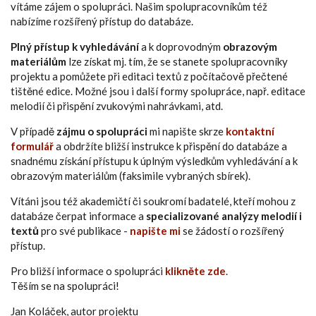
vítáme zájem o spolupráci. Našim spolupracovníkům též
nabízíme rozšířený přístup do databáze.
Plný přístup k vyhledávání
a k doprovodným
obrazovým
materiálům
lze získat mj. tím, že se stanete spolupracovníky
projektu a pomůžete při editaci textů z počítačově přečtené
tištěné edice. Možné jsou i další formy spolupráce, např. editace
melodií či přispění zvukovými nahrávkami, atd.
V případě
zájmu o spolupráci
mi napište skrze
kontaktní
formulář
a obdržíte bližší instrukce k přispění do databáze a
snadnému získání přístupu k úplným výsledkům vyhledávání a k
obrazovým materiálům (faksimile vybraných sbírek).
Vítáni jsou též akademičtí či soukromí badatelé, kteří mohou z
databáze čerpat informace a
specializované analýzy melodií i
textů
pro své publikace -
napište mi
se žádostí o rozšířený
přístup.
Pro bližší informace o spolupráci
klikněte zde
.
Těším se na spolupráci!
Jan Koláček, autor projektu