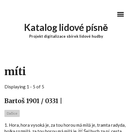
Přejít k hlavnímu obsahu
Katalog lidové písně
Projekt digitalizace sbírek lidové hudby
Hlavní menu
míti
Displaying 1 - 5 of 5
Bartoš 1901 / 0331 |
Dačice
1. Hora, hora vysoká je, za tou horou má milá je, tramta radyda,
holka rozmilá, za tou horou má milá je. Šel bych za ní, cesta