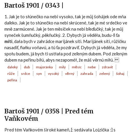
Bartoš 1901 / 0343 |
1. Jak je to słúnečko na nebi vysoko, tak je můj šohájek ode mňa
daľeko. Jak je to słúnečko na nebi skrúcené, tak je mé srdečko ve
mně zarmúcené. Jak je ten měsíček na nebi bľeďučký, tak je můj
syneček šumňučký, pěkňučký. 2. Dybych já věděła, budu-ľi ťa
míti
, dała bych v zahrádce marijánek síti. Marijánek síti, růžičku
nasadiť, fiałku voňavú, a tú ťa pozdraviť. Dybych já věděła, že my
społu budem, já bych ti ustłała pod zeľeným dubem. Pod zeľeným
dubem na peřinu bíłú, abys nezapoméł, že máš věrnú miłú.
daleký
dub
majoránka
milý
měsíc
nebe
zdravit
růže
srdce
syn
vysoký
věrný
zahrada
zelený
šohaj
peřina
Bartoš 1901 / 0358 | Pred tém
Vaňkovém
Pred tém Vaňkovém široké kameň, [: sedávała Lojzička :] s