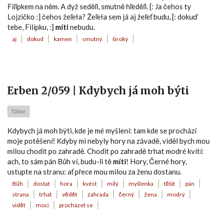
Fiľípkem na něm. A dyž seděľi, smutně hľeděľi. [: Ja čehos ty
Lojzičko :] čehos žeľeła? Žeľeła sem já aj žeľeť budu, [: dokuď
tebe, Filípku, :]
míti
nebudu.
aj
dokud
kamen
smutný
široký
Erben 2/059 | Kdybych já moh býti
Tábor
Kdybych já moh býti, kde je mé myšlení: tam kde se prochází
moje potěšení! Kdyby mi nebyly hory na závadě, viděl bych mou
milou chodit po zahradě. Chodit po zahradě trhat modré kvítí:
ach, to sám pán Bůh ví, budu-li tě
míti
! Hory, Černé hory,
ustupte na stranu: ať přece mou milou za ženu dostanu.
Bůh
dostat
hora
kvést
milý
myšlenka
těšit
pán
strana
trhat
vědět
zahrada
černý
žena
modrý
vidět
moci
procházet se