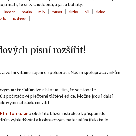
ja mati, že si ty chudobná, a já su bohatý.
kamen
matka
milý
muset
blízko
oči
plakat
vrba
padnout
ových písní rozšířit!
ně a velmi vítáme zájem o spolupráci. Našim spolupracovníkům
ovým materiálům
lze získat mj. tím, že se stanete
ů z počítačově přečtené tištěné edice. Možné jsou i další
zvukovými nahrávkami, atd.
ktní formulář
a obdržíte bližší instrukce k přispění do
edkům vyhledávání a k obrazovým materiálům (faksimile