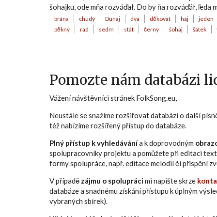
šohajku, ode mňa rozváďał. Do by ňa rozváďáł, ľeda mo
brána
chudý
Dunaj
dva
děkovat
háj
jeden
pěkný
rád
sedm
stát
černý
šohaj
šátek
Pomozte nám databázi lid
Vážení návštěvníci stránek FolkSong.eu,
Neustále se snažíme rozšiřovat databázi o další pís
též nabízíme rozšířený přístup do databáze.
Plný přístup k vyhledávání
a k doprovodným
obraz
spolupracovníky projektu a pomůžete při editaci text
formy spolupráce, např. editace melodií či přispění 
V případě
zájmu o spolupráci
mi napište skrze
konta
databáze a snadnému získání přístupu k úplným výsl
vybraných sbírek).