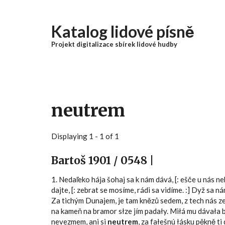
Přejít k hlavnímu obsahu
Katalog lidové písně
Projekt digitalizace sbírek lidové hudby
neutrem
Displaying 1 - 1 of 1
Bartoš 1901 / 0548 |
1. Nedaľeko hája šohaj sa k nám dává, [: ešče u nás n
dajte, [: zebrat se mosíme, rádi sa vidíme. :] Dyž sa 
Za tichým Dunajem, je tam knězů sedem, z tech nás zes
na kameň na bramor słze jím padały. Miłá mu dávała b
nevezmem, ani si
neutrem
, za fałešnú łásku pěkně ti