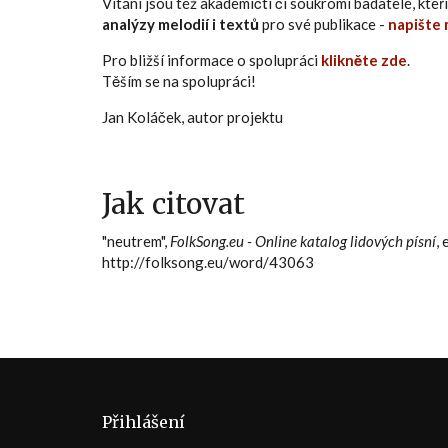
Vítáni jsou též akademičtí či soukromí badatelé, kt
analýzy melodií i textů
pro své publikace -
napište 
Pro bližší informace o spolupráci
klikněte zde
.
Těším se na spolupráci!
Jan Koláček, autor projektu
Jak citovat
"neutrem",
FolkSong.eu - Online katalog lidových písní
,
http://folksong.eu/word/43063
Přihlášení