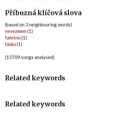
Příbuzná klíčová slova
(based on 3 neighbouring words)
nevezmem
(1)
fałešnú
(1)
łásku
(1)
(13709 songs analysed)
Related keywords
Related keywords