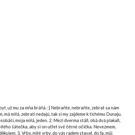
Hlavní menu
ebył, už mu za mňa bráňá. :] Nebraňte, nebraňte, zebrat sa nám
nám, má miłá, zebrati nedajú, tak si my zajdeme k tichému Dunaju.
obáší, moja miłá, jeden. 2. Mezi dverma stáľi, obá dvá plakaľi,
íłého šátečka, aby si on utřeł své čérné očička. Nevezmem,
 děkujem. 3. Vrby, miłé vrby, do vás radem stavał, do ťa, můj